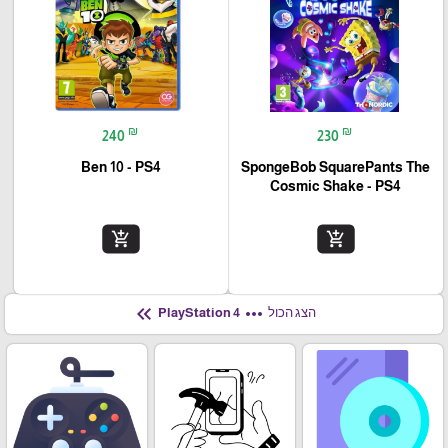
₪
₪
240
230
Ben 10 - PS4
SpongeBob SquarePants The
Cosmic Shake - PS4
add_shopping_cart
add_shopping_cart
keyboard_double_arrow_left
more_horiz
הצג הכול
PlayStation 4