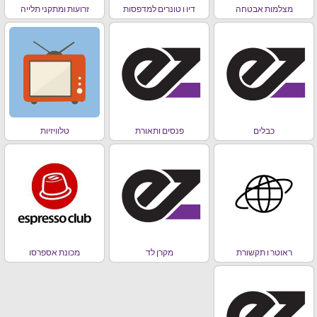
מצלמות אבטחה
דיו ו טונרים למדפסות
זרועות ומתקני תלייה
כבלים
פנסים ותאורת
טלוויזיות
ראוטר ו תקשורת
מקרן לד
מכונת אספרסו