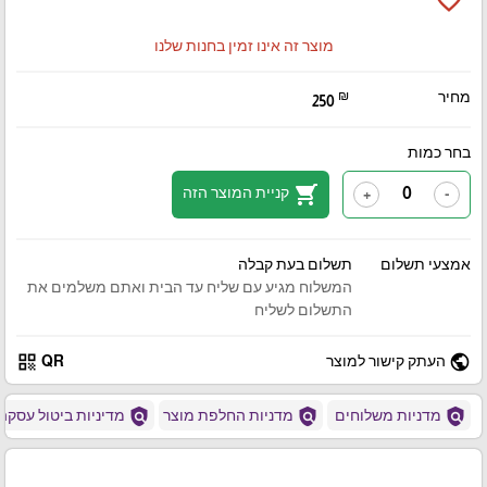
favorite_border
מוצר זה אינו זמין בחנות שלנו
מחיר
₪
250
בחר כמות
shopping_cart
קניית המוצר הזה
+
-
אמצעי תשלום
תשלום בעת קבלה
המשלוח מגיע עם שליח עד הבית ואתם משלמים את
התשלום לשליח
qr_code
public
העתק קישור למוצר
QR
policy
policy
policy
מדניות משלוחים
מדניות החלפת מוצר
מדיניות ביטול עסקה