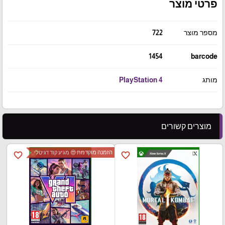
פרטי מוצר
מספר מוצר
722
1454
barcode
מותג
PlayStation 4
מוצרים קשורים
הזמנה מוקדמת 😍 מגיע קוד דגיטלי
favorite_border
favorite_border