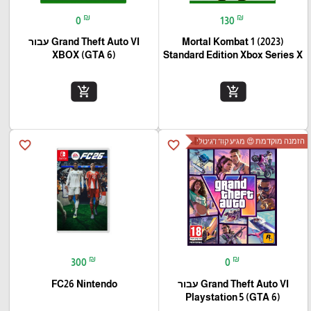
₪
₪
0
130
Mortal Kombat 1 (2023)
Grand Theft Auto VI עבור
(XBOX (GTA 6
Standard Edition Xbox Series X
add_shopping_cart
add_shopping_cart
הזמנה מוקדמת 😍 מגיע קוד דגיטלי
favorite_border
favorite_border
₪
₪
300
0
Grand Theft Auto VI עבור
FC26 Nintendo
(Playstation 5 (GTA 6