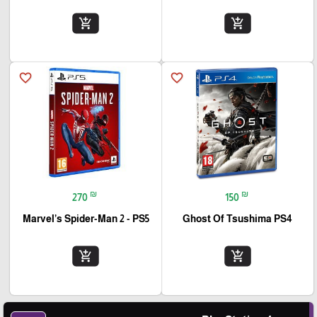
add_shopping_cart
add_shopping_cart
favorite_border
favorite_border
₪
₪
270
150
Marvel’s Spider-Man 2 - PS5
Ghost Of Tsushima PS4
add_shopping_cart
add_shopping_cart