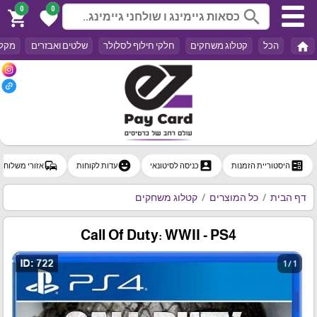
0
0
search
shopping_cart
favorite
home
הכל
קטלוג משחקים
חלקי חילוף לסלולר
שלטים ואבזרים
מקלד
commute
emoji_emotions
account_box
ballot
היסטוריית הזמנות
כניסה לסיטונאי
עדות לקוחות
אזורי משלוח
דף הבית
כל המוצרים
קטלוג משחקים
Call Of Duty: WWII - PS4
1 / 1