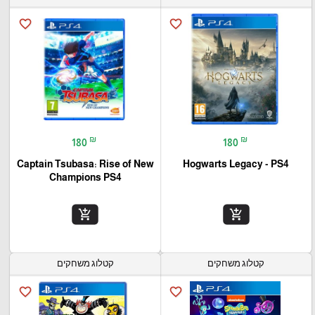
favorite_border
favorite_border
₪
₪
180
180
Captain Tsubasa: Rise of New
Hogwarts Legacy - PS4
Champions PS4
add_shopping_cart
add_shopping_cart
קטלוג משחקים
קטלוג משחקים
favorite_border
favorite_border