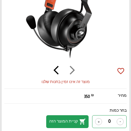
arrow_back_ios
arrow_forward_ios
favorite_border
מוצר זה אינו זמין בחנות שלנו
מחיר
₪
350
בחר כמות
shopping_cart
קניית המוצר הזה
+
-