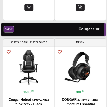
add_shopping_cart
add_shopping_cart
מותג Cougar
2 מוצר
אוזניות
כסאות גיימינג ו שולחני גיימינג
favorite_border
favorite_border
₪
₪
1600
300
אוזניות גיימינג COUGAR
כסא גיימינג Cougar Hotrod
Phontum Essential
Black - צבע שחור