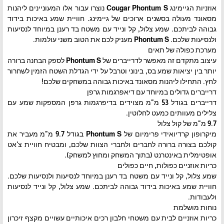
אוזניות הגיימינג Cougar Phontum S נוצרו עבור אלו המעוניינים ליהנות
מסאונד מעולה בסשנים ארוכים של גיימינג. חוויית שמע באיכות בידוד
גבוהה לביתכם. שמע צלול, קל ונייד עם משטח בד רענן במיוחד לנסיעות
ולנסיעות שלכם. Phontum S מעניק לכם את הטוב משני עולמות.
מערכת כפולה של תאים
עיצוב מתקדם זה מאפשר לדרייברים של Phontum S לספק הבחנה ברורה
יותר בין יציאות שמע בס, בינוני וטרבל על ידי הגדלת השטח הזמין לשחרור
לחץ. התחילו ליהנות מסאונד באיכות גבוהה במשחקים שלכם!
דרייברים גדולים במיוחד עם דיאפרגמות גרפן
דרייברים בגודל 53 מ"מ מצוידים בדיפרגמות גרפן המספקות שמע עם
צלילים מעוותים כמעט לחלוטין.
9.7 מ"מ של קול צלול
מיקרופון קרדיואידי פרימיום של Phontum S בגודל 9.7 מ"מ מעביר את
קולכם בצורה ברורה לחברים ולחברי הצוות שלכם, ומבטיח חוויית צ'אט
אופטימלית באינטרנט (בתוך המשחק ומחוץ למשחק).
כריות אוזניים כפולות, חיים כפולים
שמע צלול, קל ונייד עם משטח בד רענן במיוחד לנסיעות ולנסיעות שלכם.
חוויית שמע באיכות בידוד גבוהה לביתכם. שמע צלול, קל ונייד לנסיעות
ולעבודות.
נוחות מושלמת
כריות אוזניים לבית עם משטחי חלבון רכים איכותיים עשויים מקצף זיכרון