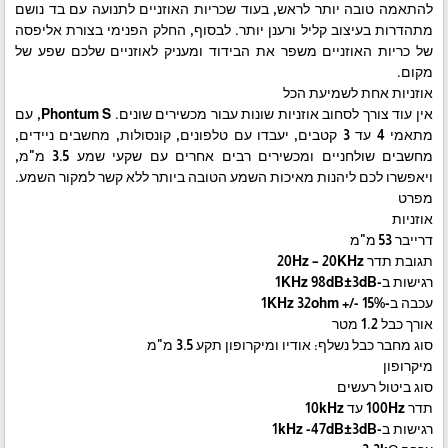
להתאמה טובה יותר לראש, בעוד שכריות האוזניים לתנועה עם בד נושם
מתהדרות בעיצוב קליל ורענן יותר. לבסוף, החלק הפנימי בצורת אליפסה
של כריות האוזניים משפר את הבידוד ומעניק לאוזניים שלכם שפע של
מקום.
אוזניות אחת לשמיעת הכל
אין עוד צורך לסחוב אוזניות שונות עבור מכשירים שונים. Phontum S, עם
מתאמי 4 עד 3 קטבים, יעבדו עם טלפונים, קונסולות, מחשבים ניידים,
מחשבים שולחניים ומכשירים רבים אחרים עם שקעי שמע 3.5 מ"מ,
ויאפשרו לכם ליהנות מאיכות השמע הטובה ביותר ללא קשר למקור השמע.
מפרט
אוזניות
דרייבר 53 מ"מ
תגובת תדר 20Hz – 20KHz
רגישות ב-1KHz 98dB±3dB
עכבה ב-1KHz 32ohm +/- 15%
אורך כבל 1.2 מטר
סוג מחבר כבל נשלף: אודיו ומיקרופון תקע 3.5 מ"מ
מיקרופון
סוג ביטול רעשים
תדר 100Hz עד 10kHz
רגישות ב-1kHz -47dB±3dB