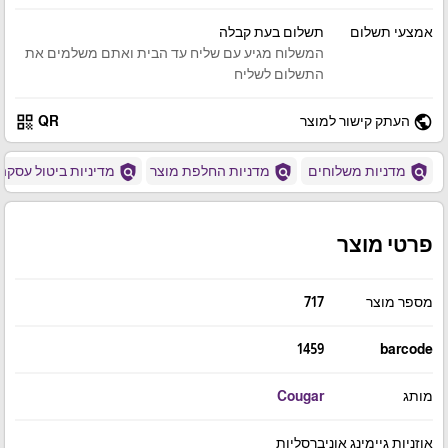
אמצעי תשלום
תשלום בעת קבלה
המשלוח מגיע עם שליח עד הבית ואתם משלמים את
התשלום לשליח
qr_code
public
העתק קישור למוצר
QR
policy
policy
policy
מדניות משלוחים
מדניות החלפת מוצר
מדיניות ביטול עסקה
פרטי מוצר
מספר מוצר
717
1459
barcode
מותג
Cougar
אוזניות גיימינג אוניברסליות