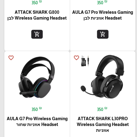
₪
₪
350
350
ATTACK SHARK G800
AULA G7 Pro Wireless Gaming
Headset אוזניות לבן
Wireless Gaming Headset לבן
add_shopping_cart
add_shopping_cart
favorite_border
favorite_border
₪
₪
350
350
AULA G7 Pro Wireless Gaming
ATTACK SHARK L30PRO
Wireless Gaming Headset
Headset אוזניות שחור
אוזניות