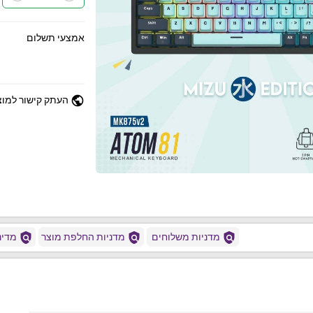
אמצעי תשלום
public
העתק קישור למוצ
policy
policy
policy
מדניות משלוחים
מדניות החלפת מוצר
מדיני