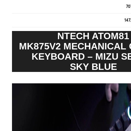
70
147
NTECH ATOM81
MK875V2 MECHANICAL
KEYBOARD – MIZU S
SKY BLUE