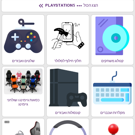
keyboard_double_arrow_left
more_horiz
הצג הכול
PLAYSTATION 5
קטלוג משחקים
חלקי חילוף לסלולר
שלטים ואבזרים
כסאות גיימינג ו שולחני
גיימינג
מקלדות ועכברים
קונסולות ואבזרים