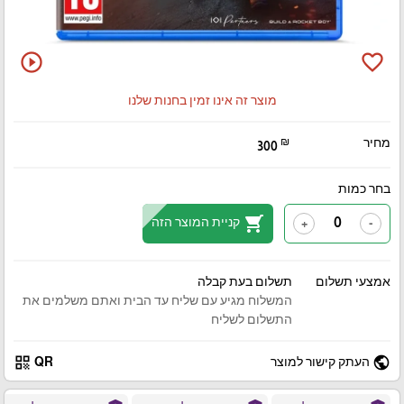
play_circle_outline
favorite_border
מוצר זה אינו זמין בחנות שלנו
מחיר
₪
300
בחר כמות
shopping_cart
קניית המוצר הזה
+
-
אמצעי תשלום
תשלום בעת קבלה
המשלוח מגיע עם שליח עד הבית ואתם משלמים את
התשלום לשליח
qr_code
public
העתק קישור למוצר
QR