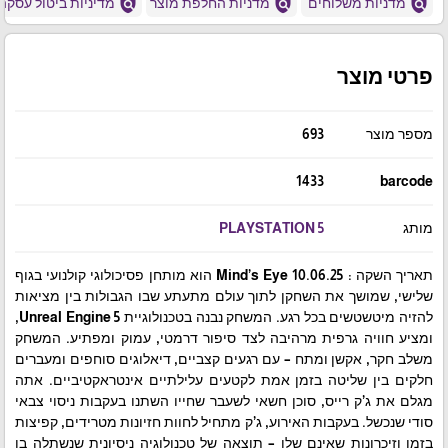
policy
policy
policy
מדניות משלוחים
מדניות החלפת מוצר
מדיניות ביטול עסקה
פרטי מוצר
מספר מוצר
693
1433
barcode
מותג
PLAYSTATION 5
תאריך השקה : 10.06.25 Mind’s Eye הוא מותחן פסיכולוגי קולנועי בגוף
שלישי, שמושך את השחקן לתוך עולם מתעתע שבו הגבולות בין מציאות
להזיה מיטשטשים בכל רגע. המשחק נבנה בטכנולוגיית Unreal Engine 5,
ומציע חוויה גרפית מרהיבה לצד סיפור דרמטי, עמוק ומפתיע. המשחק
משלב חקר, אקשן ומתח – עם רגעים קצביים, דיאלוגים סוחפים ומעברים
חלקים בין שליטה בזמן אמת לקטעים עלילתיים אינטראקטיביים. אתה
מגלם את ג’ק רייס, סוכן חשאי לשעבר שחייו השתנו בעקבות ניסוי צבאי
סודי שנכשל. בעקבות האירוע, ג’ק מתחיל לחוות חזיונות מטרידים, קפיצות
בזמן וזיכרונות שאינם שלו – תוצאה של טכנולוגיה ניסיונית שנשתלה בו