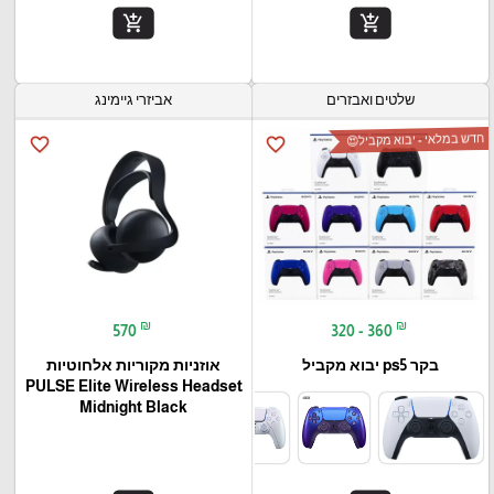
add_shopping_cart
add_shopping_cart
שלטים ואבזרים
אביזרי גיימינג
חדש במלאי - יבוא מקביל😍
favorite_border
favorite_border
₪
₪
570
320 - 360
בקר ps5 יבוא מקביל
אוזניות מקוריות אלחוטיות
PULSE Elite Wireless Headset
Midnight Black