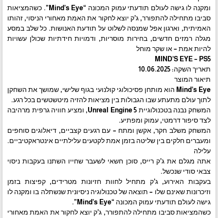
ומקנה לו גישה לעולם תודעתי עמוק המכונה “Mind’s Eye”. כשהמציאות
סביבו מתחילה להתפורר, ג’ק יוצא לחקור את האמת מאחורי הניסוי, זהותו
האמיתית, וארגון אפל שמנסה לשלוט על תודעת האנושות. כל שלב במסע
מגלה רמזים חדשים, בחירות מוסריות, ודמויות חידתיות שכולן עשויות
להיות אמת – או שקר מוחל
MIND’S EYE – PS5
תאריך השקה: 10.06.2025
תיאור המוצר
Mind’s Eye הוא מותחן פסיכולוגי קולנועי בגוף שלישי, שמושך את השחקן
לתוך עולם מתעתע שבו הגבולות בין מציאות להזיה מיטשטשים בכל רגע.
המשחק נבנה בטכנולוגיית Unreal Engine 5, ומציע חוויה גרפית מרהיבה
לצד סיפור דרמטי, עמוק ומפתיע.
המשחק משלב חקר, אקשן ומתח – עם רגעים קצביים, דיאלוגים סוחפים
ומעברים חלקים בין שליטה בזמן אמת לקטעים עלילתיים אינטראקטיביים.
עלילה
אתה מגלם את ג’ק רייס, סוכן חשאי לשעבר שחייו השתנו בעקבות ניסוי
צבאי סודי שנכשל.
בעקבות האירוע, ג’ק מתחיל לחוות חזיונות מטרידים, קפיצות בזמן
וזיכרונות שאינם שלו – תוצאה של טכנולוגיה ניסיונית שנשתלה בו ומקנה לו
גישה לעולם תודעתי עמוק המכונה “Mind’s Eye”.
כשהמציאות סביבו מתחילה להתפורר, ג’ק יוצא לחקור את האמת מאחורי