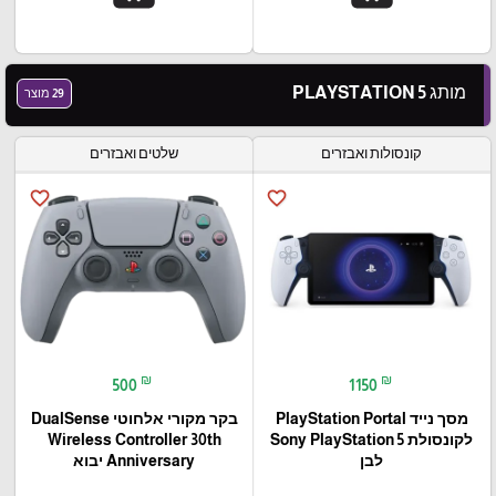
מותג PLAYSTATION 5
29 מוצר
קונסולות ואבזרים
שלטים ואבזרים
favorite_border
favorite_border
₪
₪
500
1150
מסך נייד PlayStation Portal‎
בקר מקורי אלחוטי DualSense
לקונסולת Sony PlayStation 5
Wireless Controller 30th
לבן
Anniversary יבוא