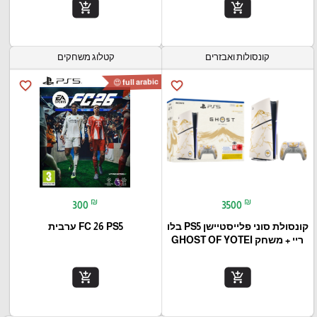
add_shopping_cart
add_shopping_cart
קונסולות ואבזרים
קטלוג משחקים
full arabic 😍
favorite_border
favorite_border
₪
₪
300
3500
קונסולת סוני פלייסטיישן PS5 בלו
FC 26 PS5 ערבית
ריי + משחק GHOST OF YOTEI
add_shopping_cart
add_shopping_cart