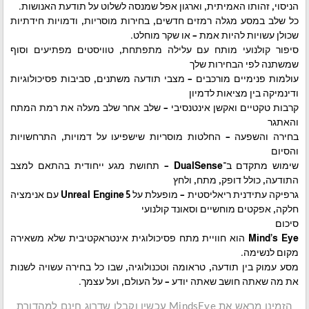
הניסוי, זהותו האמיתית, וארגון אפל שמנסה לשלוט על תודעת האנושות.
כל שלב במסע מגלה רמזים חדשים, בחירות מוסריות, ודמויות חידתיות
שכולן עשויות להיות אמת – או שקר מוחלט.
סיפור קולנועי מותח עם עלילה מתפתחת, טוויסטים מפתיעים וסוף
שמשתנה לפי הבחירות שלך
עולמות פנימיים מורכבים – מצבי תודעה משתנים, סביבות פסיכולוגיות
ודינמיקה בין מציאות לדמיון
קרבות טקטיים ואקשן אינטנסיבי – שלב אחר שלב מעלה את רמת המתח
והאתגר
בחירה והשפעה – החלטות מוסריות שישפיעו על דמויות, התרחשויות
והסיום
שימוש מתקדם ב־DualSense – תחושת מגע ייחודית בהתאם למצב
התודעה, כולל דופק, מתח, ולחץ
גרפיקה עתידנית ריאליסטית – מופעלת על Unreal Engine 5 עם אנימציה
חלקה, אפקטים מוחשיים וסאונד קולנועי
סיכום
Mind’s Eye הוא חוויית מתח פסיכולוגית אינטראקטיבית שלא משאירה
מקום לנשימה.
מסע עמוק בין תודעה, טראומה וטכנולוגיה, שבו כל בחירה עשויה לשנות
את מה שאתה חושב שאתה יודע – על העולם, ועל עצמך.
הזמינו מראש את MindsEye עכשיו וקבלו שדרוג חינם למהדורת