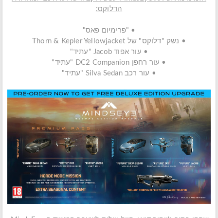
הדלוקס:
• "פרימיום פאס"
• נשק "דלוקס" של Thorn & Kepler Yellowjacket
• עור אפוד Jacob "עתיד"
• עור רחפן DC2 Companion "עתיד"
• עור רכב Silva Sedan "עתיד"