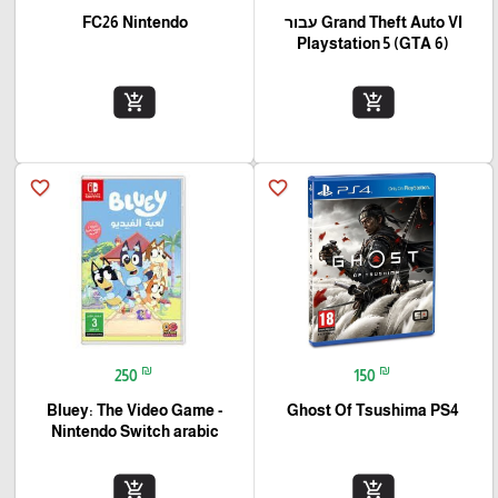
Grand Theft Auto VI עבור
FC26 Nintendo
(Playstation 5 (GTA 6
add_shopping_cart
add_shopping_cart
favorite_border
favorite_border
₪
₪
250
150
Bluey: The Video Game -
Ghost Of Tsushima PS4
Nintendo Switch arabic
add_shopping_cart
add_shopping_cart