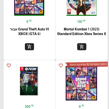
₪
₪
0
130
Mortal Kombat 1 (2023)
Grand Theft Auto VI עבור
(XBOX (GTA 6
Standard Edition Xbox Series X
add_shopping_cart
add_shopping_cart
הזמנה מוקדמת 😍 מגיע קוד דגיטלי
favorite_border
favorite_border
₪
₪
300
0