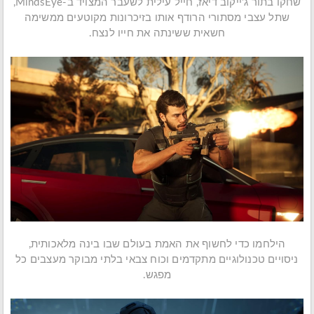
שחקו בתור ג'ייקוב דיאז, חייל עילית לשעבר המצויד ב-MindsEye,
שתל עצבי מסתורי הרודף אותו בזיכרונות מקוטעים ממשימה
חשאית ששינתה את חייו לנצח.
הילחמו כדי לחשוף את האמת בעולם שבו בינה מלאכותית,
ניסויים טכנולוגיים מתקדמים וכוח צבאי בלתי מבוקר מעצבים כל
מפגש.