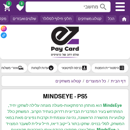
0
0
search
shopping_cart
favorite
home
הכל
קטלוג משחקים
חלקי חילוף לסלולר
שלטים ואבזרים
מקלד
commute
emoji_emotions
account_box
ballot
היסטוריית הזמנות
כניסה לסיטונאי
עדות לקוחות
אזורי משלוח
דף הבית
כל המוצרים
קטלוג משחקים
MINDSEYE - PS5
MindsEye הוא מותחן הרפתקאות-פעולה מונחה עלילה לשחקן יחיד,
המתרחש בעיר המדברית הבדיונית רדרוק בעתיד הקרוב. המשחק כולל
קולנועיות מהשורה הראשונה, נהיגה עוצמתית וקרבות נפיצים מאת במאי
המשחק, לסלי בנזיס. שחקו בתור ג'ייקוב דיאז, חייל עילית לשעבר המצויד
ב-MindsEye, שתל עצבי מסתורי הרודף אותו בזיכרונות מקוטעים