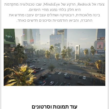
צעדו אל Redrock, הרקע של MindsEye, שבו טכנולוגיה מתקדמת
היא חלק בלתי נמנע מחיי היומיום.
בינה מלאכותית, רובוטיקה ושתלים עצביים עיצבו מחדש את
החברה, והביאו הזדמנויות וסיכונים חדשים כאחד.
עוד תמונות וסרטונים