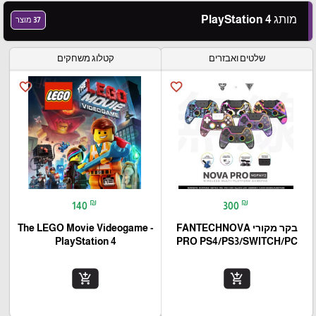
מותג PlayStation 4
37 מוצר
שלטים ואבזרים
קטלוג משחקים
favorite_border
favorite_border
₪
₪
140
300
בקר מקורי FANTECHNOVA
The LEGO Movie Videogame -
PlayStation 4
PRO PS4/PS3/SWITCH/PC
add_shopping_cart
add_shopping_cart