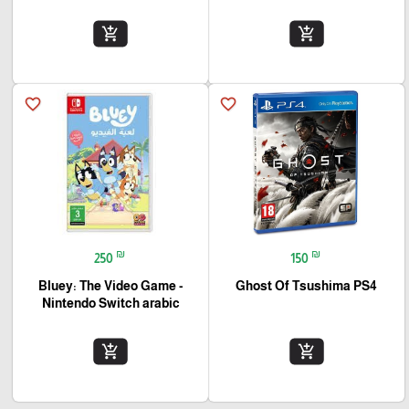
add_shopping_cart
add_shopping_cart
favorite_border
favorite_border
₪
₪
250
150
Bluey: The Video Game -
Ghost Of Tsushima PS4
Nintendo Switch arabic
add_shopping_cart
add_shopping_cart