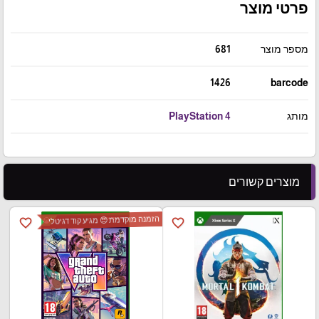
פרטי מוצר
מספר מוצר
681
1426
barcode
מותג
PlayStation 4
מוצרים קשורים
הזמנה מוקדמת 😍 מגיע קוד דגיטלי
favorite_border
favorite_border