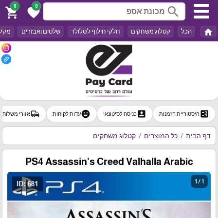
0
0
search
shopping_cart
favorite
home
הכל
קטלוג משחקים
חלקי חילוף לסלולר
שלטים ואבזרים
מקלד
commute
emoji_emotions
account_box
ballot
היסטוריית הזמנות
כניסה לסיטונאי
עדות לקוחות
אזורי משלוח
דף הבית
כל המוצרים
קטלוג משחקים
PS4 Assassin's Creed Valhalla Arabic
1 / 1