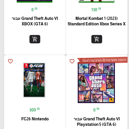
₪
₪
0
130
Mortal Kombat 1 (2023)
Grand Theft Auto VI עבור
(XBOX (GTA 6
Standard Edition Xbox Series X
add_shopping_cart
add_shopping_cart
הזמנה מוקדמת 😍 מגיע קוד דגיטלי
favorite_border
favorite_border
₪
₪
300
0
Grand Theft Auto VI עבור
FC26 Nintendo
(Playstation 5 (GTA 6