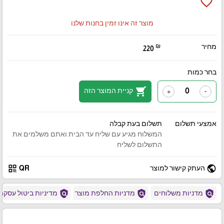
favorite_border
מוצר זה אינו זמין בחנות שלנו
מחיר
₪
220
בחר כמות
shopping_cart
קניית המוצר הזה
+
-
אמצעי תשלום
תשלום בעת קבלה
המשלוח מגיע עם שליח עד הבית ואתם משלמים את
התשלום לשליח
qr_code
public
העתק קישור למוצר
QR
policy
policy
policy
מדניות משלוחים
מדניות החלפת מוצר
מדיניות ביטול עסקה