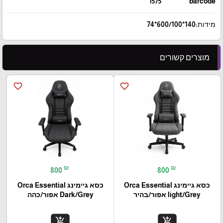
1575
barcode
מידות:140*600/100*74
מוצרים קשורים
favorite_border
favorite_border
₪
₪
800
800
כסא גיימינג Orca Essential
כסא גיימינג Orca Essential
light/Grey אפור/בהיר
Dark/Grey אפור/כהה
add_shopping_cart
add_shopping_cart