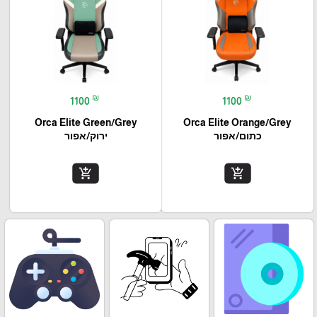
₪
₪
1100
1100
Orca Elite Green/Grey
Orca Elite Orange/Grey
כתום/אפור
ירוק/אפור
add_shopping_cart
add_shopping_cart