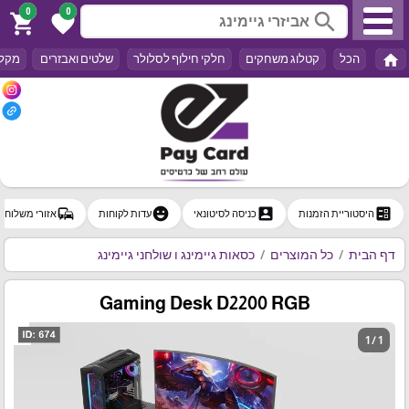
0
0
search
shopping_cart
favorite
home
הכל
קטלוג משחקים
חלקי חילוף לסלולר
שלטים ואבזרים
מקלד
commute
emoji_emotions
account_box
ballot
היסטוריית הזמנות
כניסה לסיטונאי
עדות לקוחות
אזורי משלוח
דף הבית
כל המוצרים
כסאות גיימינג ו שולחני גיימינג
Gaming Desk D2200 RGB
1 / 1