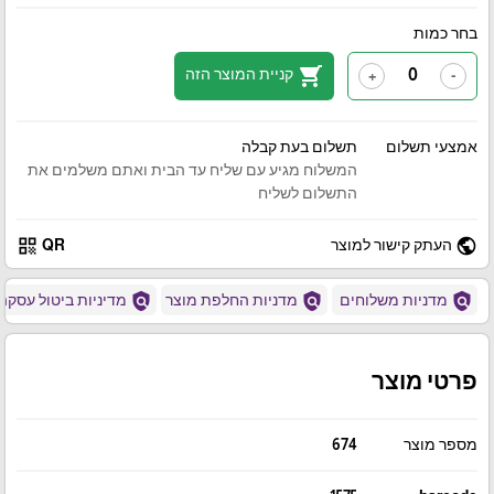
בחר כמות
shopping_cart
קניית המוצר הזה
+
-
אמצעי תשלום
תשלום בעת קבלה
המשלוח מגיע עם שליח עד הבית ואתם משלמים את
התשלום לשליח
qr_code
public
העתק קישור למוצר
QR
policy
policy
policy
מדניות משלוחים
מדניות החלפת מוצר
מדיניות ביטול עסקה
פרטי מוצר
מספר מוצר
674