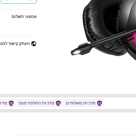
אמצעי תשלום
public
העתק קישור למוצ
policy
policy
policy
מדניות משלוחים
מדניות החלפת מוצר
מדיני