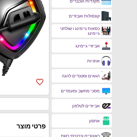
מקלדות ועכברים
קונסולות ואבזרים
כסאות גיימינג ו שולחני
גיימינג
אביזרי גיימינג
אוזניות
הגאים וסטנדים להגה
favorite_border
מסכי מחשב ומעמדים
אביזרים לטלפון
אחסון
פרטי מוצר
ראוטרים וכרטיסי רשת