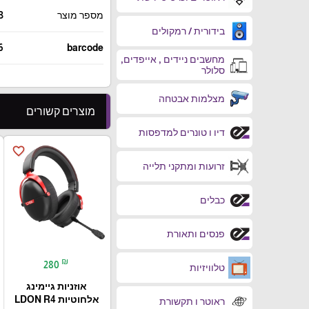
מספר מוצר
3
בידורית / רמקולים
6
barcode
מחשבים ניידים , אייפדים,
סלולר
מצלמות אבטחה
מוצרים קשורים
דיו ו טונרים למדפסות
favorite_border
זרועות ומתקני תלייה
כבלים
פנסים ותאורת
₪
280
טלוויזיות
אוזניות גיימינג
אלחוטיות LDON R4
ראוטר ו תקשורת