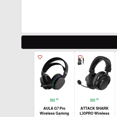
favorite_border
favorite_border
₪
₪
350
350
AULA G7 Pro
ATTACK SHARK
Wireless Gaming
L30PRO Wireless