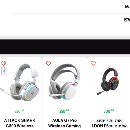
66
157
favorite_border
favorite_border
favorite_border
₪
₪
₪
350
350
300
אוזניות גיימינג
AULA G7 Pro
ATTACK SHARK
אלחוטיות LDON R5
Wireless Gaming
G800 Wireless