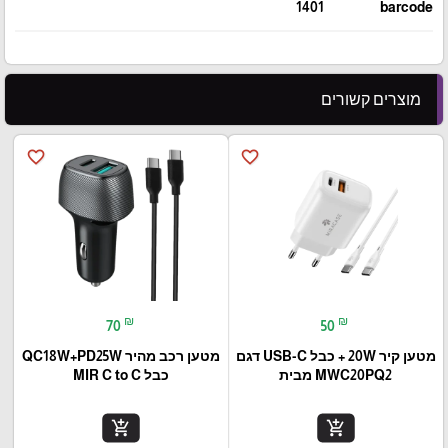
1401
barcode
מוצרים קשורים
favorite_border
favorite_border
₪
₪
70
50
מטען קיר 20W + כבל USB-C דגם
מטען רכב מהיר QC18W+PD25W
MWC20PQ2 מבית
כבל MIR C to C
add_shopping_cart
add_shopping_cart