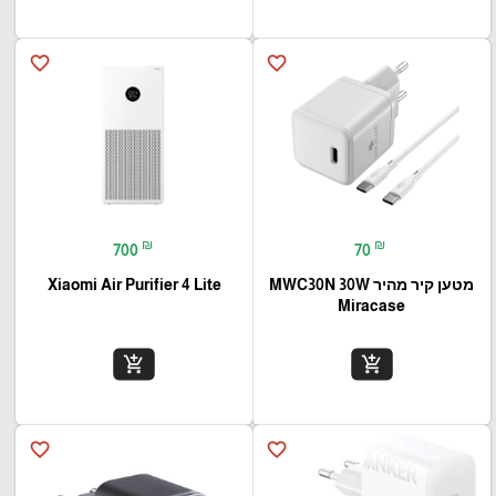
favorite_border
favorite_border
₪
₪
700
70
מטען קיר מהיר MWC30N 30W
Xiaomi Air Purifier 4 Lite
Miracase
add_shopping_cart
add_shopping_cart
favorite_border
favorite_border