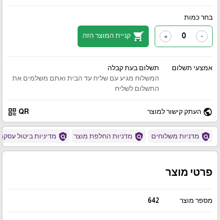
בחר כמות
shopping_cart
קניית המוצר הזה
+
-
אמצעי תשלום
תשלום בעת קבלה
המשלוח מגיע עם שליח עד הבית ואתם משלמים את
התשלום לשליח
qr_code
public
העתק קישור למוצר
QR
policy
policy
policy
מדניות משלוחים
מדניות החלפת מוצר
מדיניות ביטול עסקה
פרטי מוצר
מספר מוצר
642