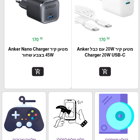
₪
₪
170
170
מטען קיר 20W עם כבל Anker
מטען קיר Anker Nano Charger
Charger 20W USB-C
45W בצבע שחור
add_shopping_cart
add_shopping_cart
קטלוג משחקים
חלקי חילוף לסלולר
שלטים ואבזרים