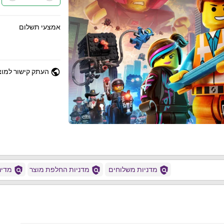
אמצעי תשלום
public
העתק קישור למוצ
policy
policy
policy
מדניות משלוחים
מדניות החלפת מוצר
מדיני