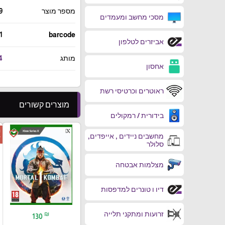
מספר מוצר
9
מסכי מחשב ומעמדים
1
barcode
אביזרים לטלפון
מותג
4
אחסון
ראוטרים וכרטיסי רשת
מוצרים קשורים
בידורית / רמקולים
ה
favorite_border
מחשבים ניידים , אייפדים,
ד
סלולר
מצלמות אבטחה
דיו ו טונרים למדפסות
זרועות ומתקני תלייה
₪
130