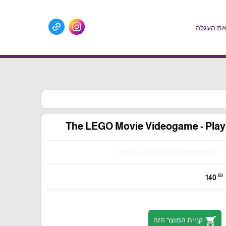
ת העגלה
The LEGO Movie Videogame - Play
כמות זמינה מוגבלת, מהרו לקנות
₪
140
shopping_cart
קניית המוצר הזה