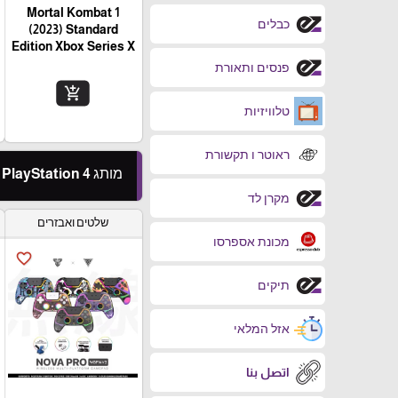
Mortal Kombat 1
כבלים
(2023) Standard
Edition Xbox Series X
פנסים ותאורת
add_shopping_cart
טלוויזיות
ראוטר ו תקשורת
מותג PlayStation 4
מקרן לד
שלטים ואבזרים
מכונת אספרסו
favorite_border
תיקים
אזל המלאי
اتصل بنا