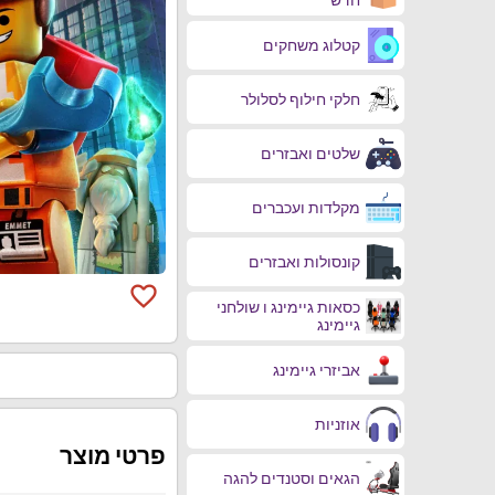
קטלוג משחקים
חלקי חילוף לסלולר
שלטים ואבזרים
מקלדות ועכברים
קונסולות ואבזרים
favorite_border
כסאות גיימינג ו שולחני
גיימינג
אביזרי גיימינג
אוזניות
פרטי מוצר
הגאים וסטנדים להגה