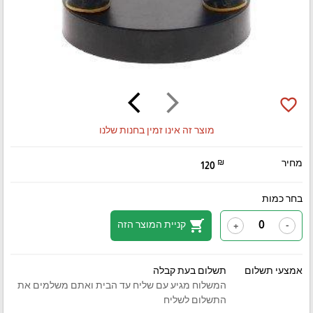
arrow_back_ios
arrow_forward_ios
favorite_border
מוצר זה אינו זמין בחנות שלנו
מחיר
₪
120
בחר כמות
shopping_cart
קניית המוצר הזה
+
-
אמצעי תשלום
תשלום בעת קבלה
המשלוח מגיע עם שליח עד הבית ואתם משלמים את
התשלום לשליח