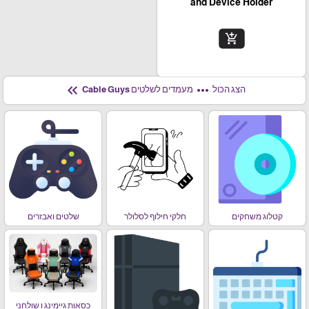
and Device Holder
add_shopping_cart
keyboard_double_arrow_left
more_horiz
הצג הכול
מעמדים לשלטים Cable Guys
קטלוג משחקים
חלקי חילוף לסלולר
שלטים ואבזרים
כסאות גיימינג ו שולחני