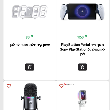
₪
₪
80
1150
מסך נייד PlayStation Portal‎
שעון קיר תלת-ממדי לד לבן
לקונסולת Sony PlayStation 5
לבן
add_shopping_cart
add_shopping_cart
favorite_border
favorite_border