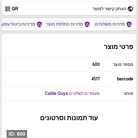
qr_code
public
העתק קישור למוצר
QR
policy
policy
policy
מדניות משלוחים
מדניות החלפת מוצר
מדיניות ביטול עסקה
פרטי מוצר
מספר מוצר
600
4517
barcode
מותג
מעמדים לשלטים Cable Guys
עוד תמונות וסרטונים