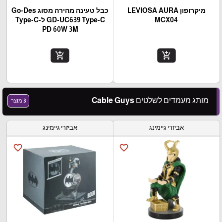
מיקרופון LEVIOSA AURA
כבל טעינה מהירה מסוג Go-Des
MCX04
GD-UC639 Type-C ל-Type-C
PD 60W 3M
add_shopping_cart
add_shopping_cart
מותג מעמדים לשלטים Cable Guys
3 מוצר
אביזרי גיימינג
אביזרי גיימינג
favorite_border
favorite_border