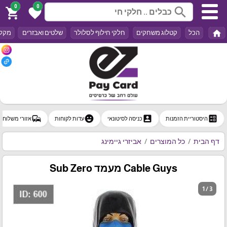
0
0
search
shopping_cart
favorite
home
הכל
קטלוג משחקים
חלקי חילוף לסלולר
שלטים ואבזרים
מקלד
commute
emoji_emotions
account_box
ballot
היסטוריית הזמנות
כניסה לסיטונאי
עדות לקוחות
אזורי משלוח
דף הבית
כל המוצרים
אביזרי גיימינג
Cable Guys מעמד Sub Zero
1 / 3