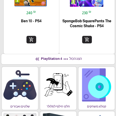
₪
₪
240
230
Ben 10 - PS4
SpongeBob SquarePants The
Cosmic Shake - PS4
add_shopping_cart
add_shopping_cart
keyboard_double_arrow_left
more_horiz
הצג הכול
PlayStation 4
קטלוג משחקים
חלקי חילוף לסלולר
שלטים ואבזרים