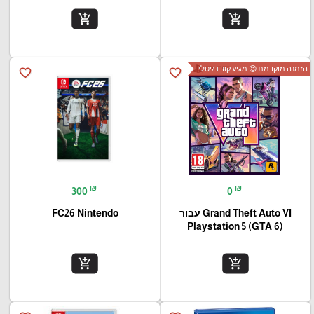
add_shopping_cart
add_shopping_cart
הזמנה מוקדמת 😍 מגיע קוד דגיטלי
favorite_border
favorite_border
₪
₪
300
0
Grand Theft Auto VI עבור
FC26 Nintendo
(Playstation 5 (GTA 6
add_shopping_cart
add_shopping_cart