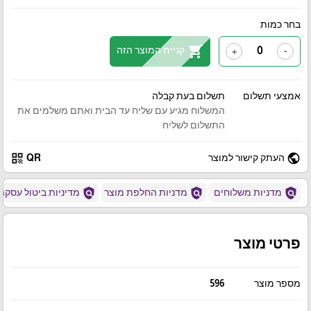
בחר כמות
shopping_cart
קניית המוצר הזה
+
-
אמצעי תשלום
תשלום בעת קבלה
המשלוח מגיע עם שליח עד הבית ואתם משלמים את
התשלום לשליח
qr_code
public
העתק קישור למוצר
QR
policy
policy
policy
מדניות משלוחים
מדניות החלפת מוצר
מדיניות ביטול עסקה
פרטי מוצר
מספר מוצר
596