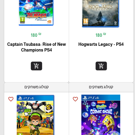
₪
₪
180
180
Captain Tsubasa: Rise of New
Hogwarts Legacy - PS4
Champions PS4
add_shopping_cart
add_shopping_cart
קטלוג משחקים
קטלוג משחקים
favorite_border
favorite_border