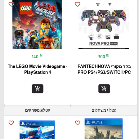
favorite_border
favorite_border
₪
₪
140
300
בקר מקורי FANTECHNOVA
The LEGO Movie Videogame -
PlayStation 4
PRO PS4/PS3/SWITCH/PC
add_shopping_cart
add_shopping_cart
קטלוג משחקים
קטלוג משחקים
favorite_border
favorite_border