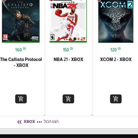
₪
₪
₪
160
150
120
The Callisto Protocol
NBA 21 - XBOX
XCOM 2 - XBOX
- XBOX
add_shopping_cart
add_shopping_cart
add_shopping_cart
keyboard_double_arrow_left
more_horiz
הצג הכול
XBOX