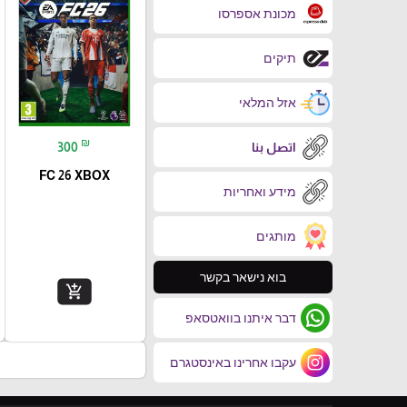
מכונת אספרסו
תיקים
אזל המלאי
₪
اتصل بنا
300
FC 26 XBOX
מידע ואחריות
מותגים
בוא נישאר בקשר
add_shopping_cart
דבר איתנו בוואטסאפ
עקבו אחרינו באינסטגרם