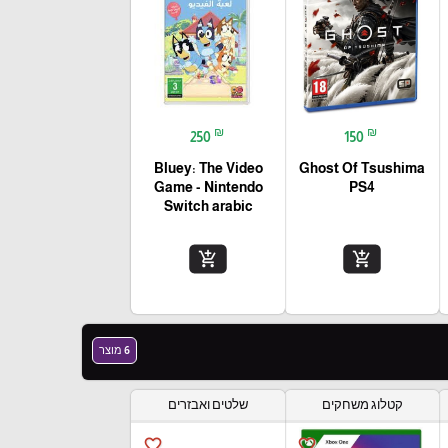
₪
₪
250
150
Bluey: The Video
Ghost Of Tsushima
Game - Nintendo
PS4
Switch arabic
add_shopping_cart
add_shopping_cart
6 מוצר
קטלוג משחקים
שלטים ואבזרים
favorite_border
favorite_border