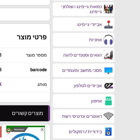
כסאות גיימינג ו שולחני
גיימינג
אביזרי גיימינג
פרטי מוצר
אוזניות
הגאים וסטנדים להגה
מספר מוצר
8
3
barcode
מסכי מחשב ומעמדים
מותג
X
אביזרים לטלפון
אחסון
מוצרים קשורים
ראוטרים וכרטיסי רשת
ה
favorite_border
בידורית / רמקולים
ד