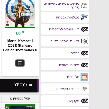
מחשבים ניידים , אייפדים,
סלולר
מצלמות אבטחה
דיו ו טונרים למדפסות
₪
130
Mortal Kombat 1
זרועות ומתקני תלייה
(2023) Standard
Edition Xbox Series X
כבלים
add_shopping_cart
פנסים ותאורת
טלוויזיות
מותג XBOX
ראוטר ו תקשורת
קטלוג משחקים
מקרן לד
favorite_border