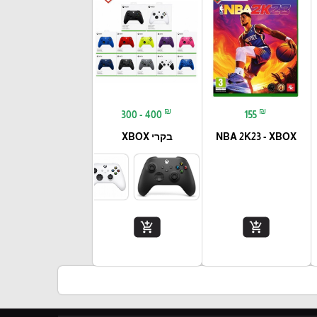
₪
₪
300 - 400
155
NBA 2K23 - XBOX
בקרי XBOX
add_shopping_cart
add_shopping_cart