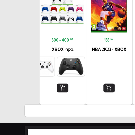
₪
₪
300 - 400
155
NBA 2K23 - XBOX
בקרי XBOX
add_shopping_cart
add_shopping_cart