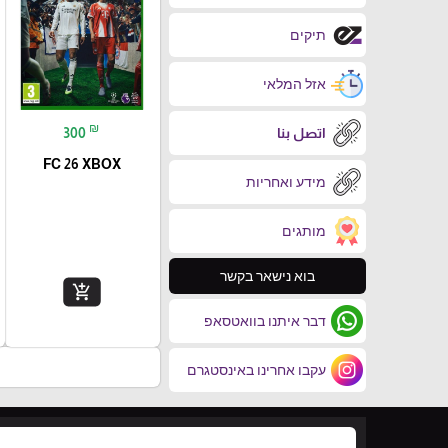
תיקים
אזל המלאי
₪
اتصل بنا
300
FC 26 XBOX
מידע ואחריות
מותגים
בוא נישאר בקשר
add_shopping_cart
דבר איתנו בוואטסאפ
עקבו אחרינו באינסטגרם