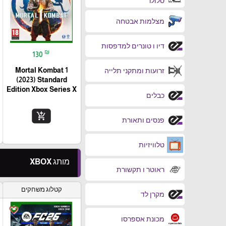
סלולר
מצלמות אבטחה
דיו ו טונרים למדפסות
₪
130
Mortal Kombat 1
זרועות ומתקני תלייה
(2023) Standard
Edition Xbox Series X
כבלים
add_shopping_cart
פנסים ותאורת
טלוויזיות
מותג XBOX
ראוטר ו תקשורת
קטלוג משחקים
מקרן לד
favorite_border
מכונת אספרסו