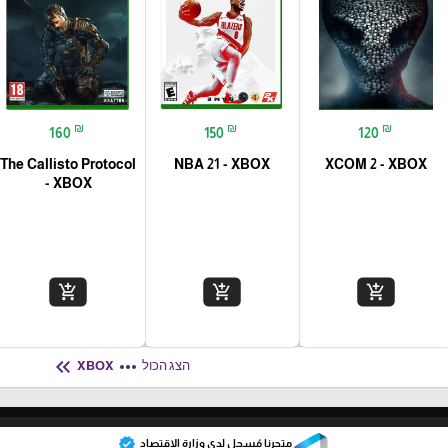
₪
₪
₪
160
150
120
The Callisto Protocol
NBA 21 - XBOX
XCOM 2 - XBOX
- XBOX
add_shopping_cart
add_shopping_cart
add_shopping_cart
keyboard_double_arrow_left
more_horiz
הצג הכול
XBOX
verified
متجرنا مُسجل لدى وزارة الإقتصاد