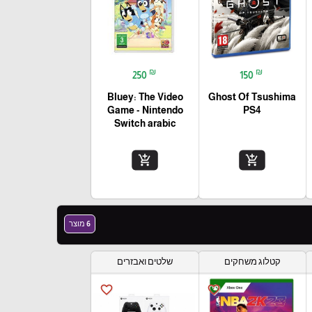
₪
₪
250
150
Bluey: The Video
Ghost Of Tsushima
Game - Nintendo
PS4
Switch arabic
add_shopping_cart
add_shopping_cart
6 מוצר
קטלוג משחקים
שלטים ואבזרים
favorite_border
favorite_border