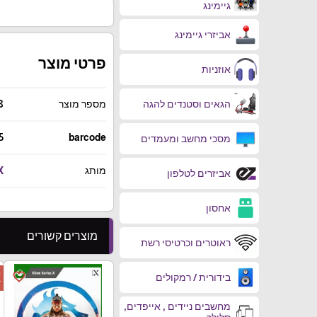
גיימינג
אביזרי גיימינג
פרטי מוצר
אוזניות
הגאים וסטנדים להגה
מספר מוצר
8
5
barcode
מסכי מחשב ומעמדים
מותג
X
אביזרים לטלפון
אחסון
מוצרים קשורים
ראוטרים וכרטיסי רשת
ה
favorite_border
בידורית / רמקולים
ד
מחשבים ניידים , אייפדים,