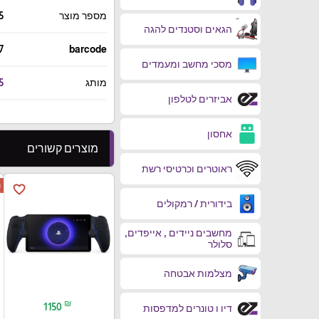
5
מספר מוצר
הגאים וסטנדים להגה
7
barcode
מסכי מחשב ומעמדים
5
מותג
אביזרים לטלפון
אחסון
מוצרים קשורים
ראוטרים וכרטיסי רשת

favorite_border
בידורית / רמקולים
מחשבים ניידים , אייפדים,
סלולר
מצלמות אבטחה
₪
1150
דיו ו טונרים למדפסות