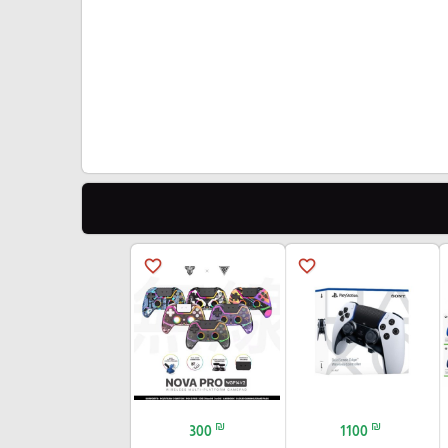
favorite_border
favorite_border
₪
₪
300
1100