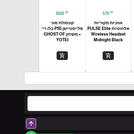
₪
₪
3500
570
אוזניות מקוריות
קונסולת סוני
אלחוטיות PULSE Elite
פלייסטיישן PS5 בלו ריי
Wireless Headset
+ משחק GHOST OF
YOTEI
Midnight Black
add_shopping_cart
add_shopping_cart
arrow_upward