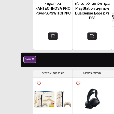
בקר אלחוטי לקונסולת
בקר מקורי
משחקים PlayStation
FANTECHNOVA PRO
דגם DualSense Edge
PS4/PS3/SWITCH/PC
PS5
add_shopping_cart
add_shopping_cart
28 מוצר
אביזרי גיימינג
קונסולות ואבזרים
favorite_border
favorite_border