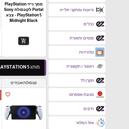
מסך נייד PlayStation
Portal‎ לקונסולת Sony
זרועות ומתקני תלייה
PlayStation 5 - צבע
Midnight Black
כבלים
פנסים ותאורת
add_shopping_cart
טלוויזיות
ראוטר ו תקשורת
מותג PLAYSTATION 5
מקרן לד
קונסולות ואבזרים
ה
favorite_border
מכונת אספרסו
ד
תיקים
אזל המלאי