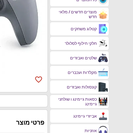
מוצרים חדשים / מלאי
חדש
קטלוג משחקים
חלקי חילוף לסלולר
שלטים ואבזרים
מקלדות ועכברים
favorite_border
קונסולות ואבזרים
כסאות גיימינג ו שולחני
גיימינג
אביזרי גיימינג
פרטי מוצר
אוזניות