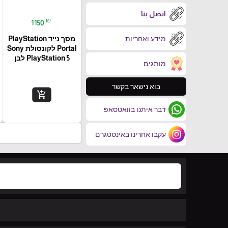
اتصل بنا
₪
1150
מידע ואחריות
מסך נייד PlayStation
Portal‎ לקונסולת Sony
PlayStation 5 לבן
מותגים
בוא נישאר בקשר
add_shopping_cart
דבר איתנו בוואטסאפ
עקבו אחרינו באינסטגרם