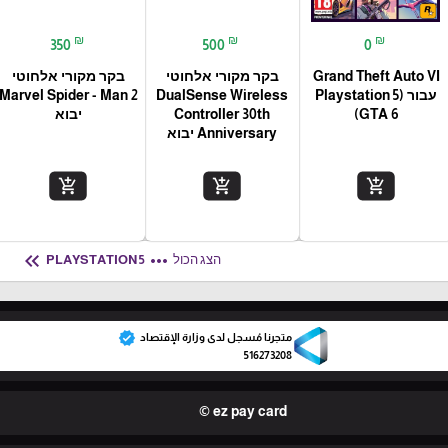
₪
₪
₪
350
500
0
Grand Theft Auto VI
בקר מקורי אלחוטי
בקר מקורי אלחוטי
עבור (Playstation 5
DualSense Wireless
Marvel Spider - Man 2
(GTA 6
Controller 30th
יבוא
Anniversary יבוא
add_shopping_cart
add_shopping_cart
add_shopping_cart
keyboard_double_arrow_left
more_horiz
הצג הכול
PLAYSTATION 5
verified
متجرنا مُسجل لدى وزارة الإقتصاد
516273208
ez pay card ©