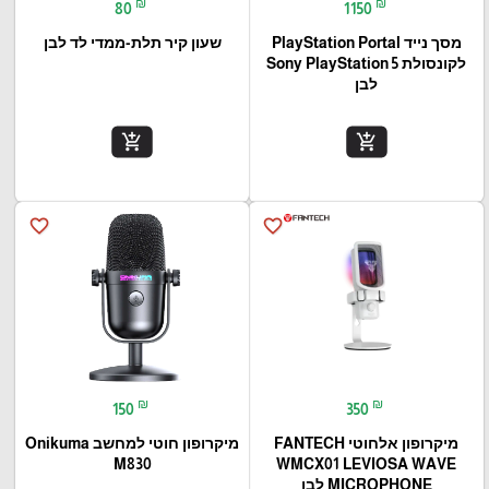
₪
₪
80
1150
מסך נייד PlayStation Portal‎
שעון קיר תלת-ממדי לד לבן
לקונסולת Sony PlayStation 5
לבן
add_shopping_cart
add_shopping_cart
favorite_border
favorite_border
₪
₪
150
350
מיקרופון אלחוטי FANTECH
מיקרופון חוטי למחשב Onikuma
M830
WMCX01 LEVIOSA WAVE
MICROPHONE לבן