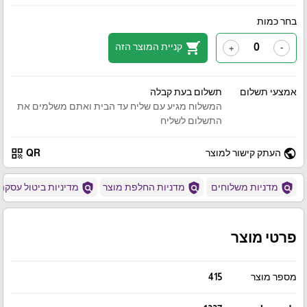
בחר כמות
shopping_cart
קניית המוצר הזה
+
-
אמצעי תשלום
תשלום בעת קבלה
המשלוח מגיע עם שליח עד הבית ואתם משלמים את
התשלום לשליח
qr_code
public
העתק קישור למוצר
QR
policy
policy
policy
מדניות משלוחים
מדניות החלפת מוצר
מדיניות ביטול עסקה
פרטי מוצר
מספר מוצר
415