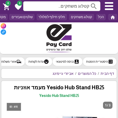
0
0
search
shopping_cart
favorite
home
הכל
קטלוג משחקים
חלקי חילוף לסלולר
שלטים ואבזרים
מקלד
commute
emoji_emotions
account_box
ballot
היסטוריית הזמנות
כניסה לסיטונאי
עדות לקוחות
אזורי משלוח
דף הבית
כל המוצרים
אביזרי גיימינג
Yesido Hub Stand HB25 מעמד אוזניות
Yesido Hub Stand HB25
1 / 3