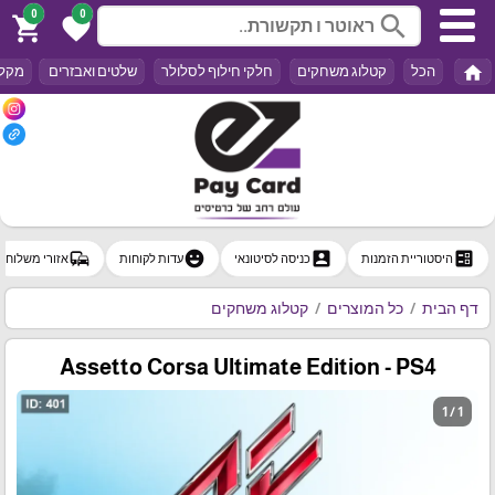
0
0
search
shopping_cart
favorite
home
הכל
קטלוג משחקים
חלקי חילוף לסלולר
שלטים ואבזרים
מקלד
commute
emoji_emotions
account_box
ballot
היסטוריית הזמנות
כניסה לסיטונאי
עדות לקוחות
אזורי משלוח
דף הבית
כל המוצרים
קטלוג משחקים
Assetto Corsa Ultimate Edition - PS4
1 / 1