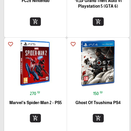
Grand Theft Auto VI עבור
FC26 Nintendo
(Playstation 5 (GTA 6
add_shopping_cart
add_shopping_cart
favorite_border
favorite_border
₪
₪
270
150
Marvel’s Spider-Man 2 - PS5
Ghost Of Tsushima PS4
add_shopping_cart
add_shopping_cart