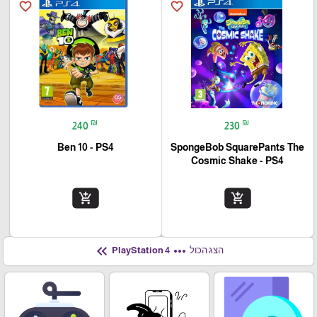
favorite_border
favorite_border
₪
₪
240
230
Ben 10 - PS4
SpongeBob SquarePants The
Cosmic Shake - PS4
add_shopping_cart
add_shopping_cart
keyboard_double_arrow_left
more_horiz
הצג הכול
PlayStation 4