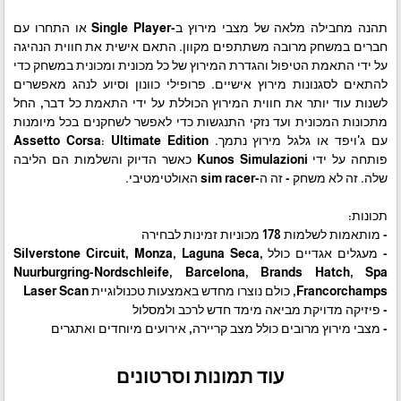
תהנה מחבילה מלאה של מצבי מירוץ ב-Single Player או התחרו עם
חברים במשחק מרובה משתתפים מקוון. התאם אישית את חווית הנהיגה
על ידי התאמת הטיפול והגדרת המירוץ של כל מכונית ומכונית במשחק כדי
להתאים לסגנונות מירוץ אישיים. פרופילי כוונון וסיוע לנהג מאפשרים
לשנות עוד יותר את חווית המירוץ הכוללת על ידי התאמת כל דבר, החל
מתכונות המכונית ועד נזקי התנגשות כדי לאפשר לשחקנים בכל מיומנות
עם ג'ויפד או גלגל מירוץ נתמך. Assetto Corsa: Ultimate Edition
פותחה על ידי Kunos Simulazioni כאשר הדיוק והשלמות הם הליבה
שלה. זה לא משחק - זה ה-sim racer האולטימטיבי.
תכונות:
- מותאמות לשלמות 178 מכוניות זמינות לבחירה
- מעגלים אגדיים כולל Silverstone Circuit, Monza, Laguna Seca,
Nuurburgring-Nordschleife, Barcelona, ​​​​Brands Hatch, Spa
Francorchamps, כולם נוצרו מחדש באמצעות טכנולוגיית Laser Scan
- פיזיקה מדויקת מביאה מימד חדש לרכב ולמסלול
- מצבי מירוץ מרובים כולל מצב קריירה, אירועים מיוחדים ואתגרים
עוד תמונות וסרטונים