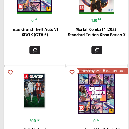
₪
₪
0
130
Mortal Kombat 1 (2023)
Grand Theft Auto VI עבור
(XBOX (GTA 6
Standard Edition Xbox Series X
add_shopping_cart
add_shopping_cart
הזמנה מוקדמת 😍 מגיע קוד דגיטלי
favorite_border
favorite_border
₪
₪
300
0