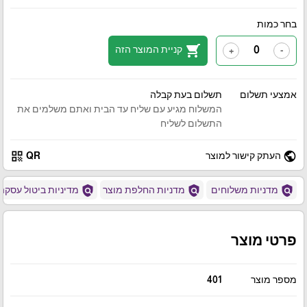
בחר כמות
shopping_cart
קניית המוצר הזה
+
-
אמצעי תשלום
תשלום בעת קבלה
המשלוח מגיע עם שליח עד הבית ואתם משלמים את
התשלום לשליח
qr_code
public
העתק קישור למוצר
QR
policy
policy
policy
מדניות משלוחים
מדניות החלפת מוצר
מדיניות ביטול עסקה
פרטי מוצר
מספר מוצר
401