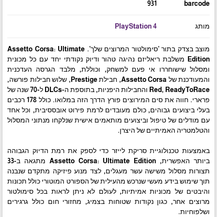
931
barcode
מותג
PlayStation 4
מוצב בצדק בתור 'סימולטור המרוצים שלך'. Assetto Corsa: Ultimate
Edition משלבת ריאליזם נהיגה טהור ודיוק נקודתי יחד עם כל מכונית
ומסלול שישוחררו אי פעם למשחק, וכוללת, מלבד הגרסה העדכנית
והמעודכנת של Assetto Corsa, חבילת Prestige, שלוש חבילות פורשה,
Red, ReadyToRace והחבילות היפניות, בתוספת ה-DLCs ל-70 שנה של
פרארי. חווה את סים המירוצים פורץ הדרך הזה במלואו. כולל 178 רכבים
בעלי ביצועים גבוהים, כולם מעובדים לרמת פירוט אובססיבית, וכל אחד
עם מודלים של טיפול וביצועים מותאמים אישית שנלקחו מנתוני המסלול
והטלמטריה האמיתיים של היצרן.
באמצעות טכנולוגיית סריקת לייזר כדי לספק את רמת הדיוק הגבוהה
ביותר האפשרית, Assetto Corsa: Ultimate Edition מתגאה ב-33
תצורות מסלול משישה עשר מעגלים, לצד מנוע פיזיקה מתקדם שנבנה
תוך שימוש בידע מעשי שנרכש מהעילית של הספורט המוטורי כולל תכונות
והיבטים של מכוניות אמיתיות, לעולם לא ניתן לראות בכל סימולטור
מרוצים אחר, כגון נקודות שטוחות בצמיג, מחזורי חום כולל גרגירים
ושלפוחיות.