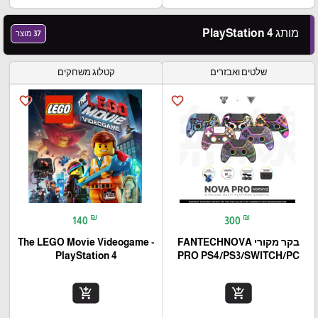
מותג PlayStation 4
37 מוצר
שלטים ואבזרים
קטלוג משחקים
favorite_border
favorite_border
₪
₪
140
300
בקר מקורי FANTECHNOVA
The LEGO Movie Videogame -
PlayStation 4
PRO PS4/PS3/SWITCH/PC
add_shopping_cart
add_shopping_cart