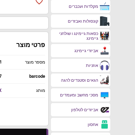
favorite_border
מקלדות ועכברים
קונסולות ואבזרים
כסאות גיימינג ו שולחני
גיימינג
פרטי מוצר
אביזרי גיימינג
מספר מוצר
1
אוזניות
7
barcode
הגאים וסטנדים להגה
מותג
X
מסכי מחשב ומעמדים
אביזרים לטלפון
אחסון