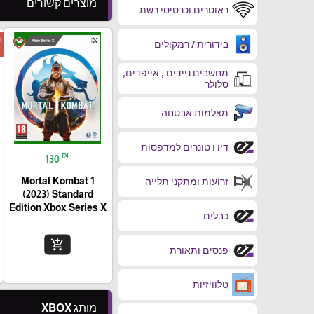
מוצרים קשורים
ראוטרים וכרטיסי רשת
ה
favorite_border
בידורית / רמקולים
ד
מחשבים ניידים , אייפדים,
סלולר
מצלמות אבטחה
דיו ו טונרים למדפסות
₪
130
Mortal Kombat 1
זרועות ומתקני תלייה
(2023) Standard
Edition Xbox Series X
כבלים
add_shopping_cart
פנסים ותאורת
טלוויזיות
מותג XBOX