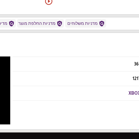
play_circle_outline
policy
policy
policy
מדניות משלוחים
מדניות החלפת מוצר
מדיני
36
121
XBO