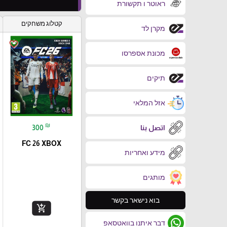
ראוטר ו תקשורת
קטלוג משחקים
מקרן לד
favorite_border
מכונת אספרסו
תיקים
אזל המלאי
₪
اتصل بنا
300
FC 26 XBOX
מידע ואחריות
מותגים
בוא נישאר בקשר
add_shopping_cart
דבר איתנו בוואטסאפ