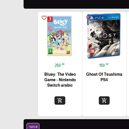
favorite_border
favorite_border
₪
₪
250
150
Bluey: The Video
Ghost Of Tsushima
Game - Nintendo
PS4
Switch arabic
add_shopping_cart
add_shopping_cart
6 מוצר