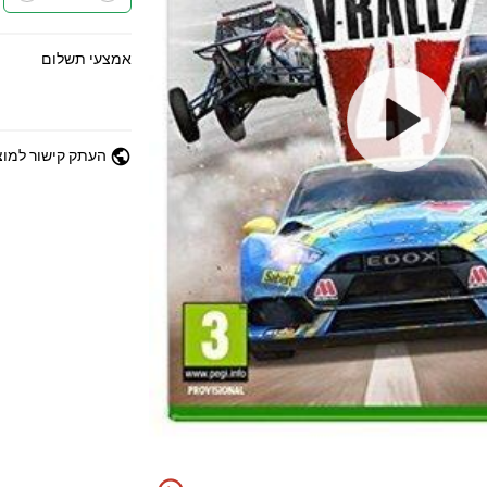
אמצעי תשלום
public
העתק קישור למוצ