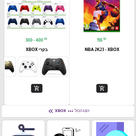
₪
₪
300 - 400
155
NBA 2K23 - XBOX
בקרי XBOX
add_shopping_cart
add_shopping_cart
keyboard_double_arrow_left
more_horiz
הצג הכול
XBOX