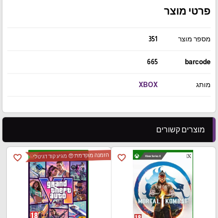
פרטי מוצר
מספר מוצר
351
665
barcode
מותג
XBOX
מוצרים קשורים
הזמנה מוקדמת 😍 מגיע קוד דגיטלי
favorite_border
favorite_border