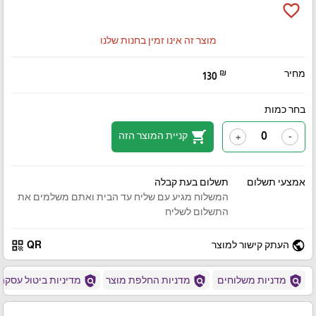
favorite_border
מוצר זה אינו זמין בחנות שלנו
מחיר
₪
130
בחר כמות
shopping_cart
קניית המוצר הזה
+
-
אמצעי תשלום
תשלום בעת קבלה
המשלוח מגיע עם שליח עד הבית ואתם משלמים את
התשלום לשליח
qr_code
public
העתק קישור למוצר
QR
policy
policy
policy
מדניות משלוחים
מדניות החלפת מוצר
מדיניות ביטול עסקה