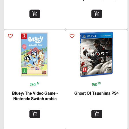
add_shopping_cart
add_shopping_cart
favorite_border
favorite_border
₪
₪
250
150
Bluey: The Video Game -
Ghost Of Tsushima PS4
Nintendo Switch arabic
add_shopping_cart
add_shopping_cart