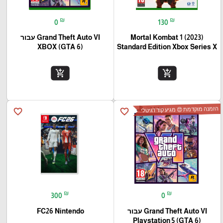
₪
₪
0
130
Mortal Kombat 1 (2023)
Grand Theft Auto VI עבור
(XBOX (GTA 6
Standard Edition Xbox Series X
add_shopping_cart
add_shopping_cart
הזמנה מוקדמת 😍 מגיע קוד דגיטלי
favorite_border
favorite_border
₪
₪
300
0
Grand Theft Auto VI עבור
FC26 Nintendo
(Playstation 5 (GTA 6