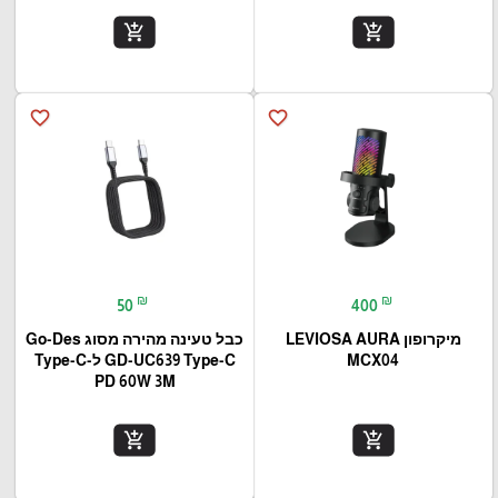
add_shopping_cart
add_shopping_cart
favorite_border
favorite_border
₪
₪
50
400
מיקרופון LEVIOSA AURA
כבל טעינה מהירה מסוג Go-Des
MCX04
GD-UC639 Type-C ל-Type-C
PD 60W 3M
add_shopping_cart
add_shopping_cart