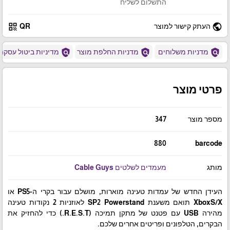
התשלום לשליח
qr_code
public
העתק קישור למוצר
QR
policy
policy
policy
מדניות משלוחים
מדניות החלפת מוצר
מדיניות ביטול עסקה
פרטי מוצר
מספר מוצר
347
880
barcode
מותג
מעמדים לשלטים Cable Guys
העידן החדש של עמדות טעינה מוארות, מושלם עבור בקרי ה-PS5 או
XboxS/X תואם משענת SP2 Powerstand לאוזניות 2 נקודות טעינה
מהירה USB עם פטנט של מתקן תמיכה (R.E.S.T.) כדי להחזיק את
הבקרים, הטלפונים ופריטים אחרים שלכם.