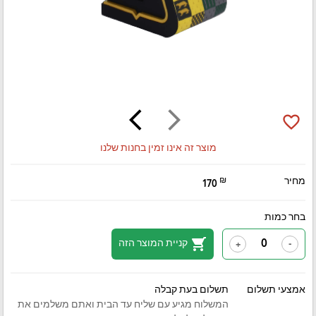
arrow_back_ios
arrow_forward_ios
favorite_border
מוצר זה אינו זמין בחנות שלנו
מחיר
₪
170
בחר כמות
shopping_cart
קניית המוצר הזה
+
-
אמצעי תשלום
תשלום בעת קבלה
המשלוח מגיע עם שליח עד הבית ואתם משלמים את