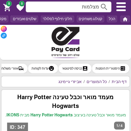
0
0
search
shopping_cart
favorite
home
הכל
קטלוג משחקים
חלקי חילוף לסלולר
שלטים ואבזרים
מקלד
commute
emoji_emotions
account_box
ballot
היסטוריית הזמנות
כניסה לסיטונאי
עדות לקוחות
אזורי משלוח
דף הבית
כל המוצרים
אביזרי גיימינג
מעמד מואר וכבל טעינה Harry Potter
Hogwarts
מעמד מואר וכבל טעינה בעיצוב Harry Potter Hogwarts מבית IKONS.
1 / 4