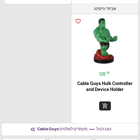
אביזרי גיימינג
favorite_border
₪
120
Cable Guys Hulk Controller
and Device Holder
add_shopping_cart
keyboard_double_arrow_left
more_horiz
הצג הכול
מעמדים לשלטים Cable Guys