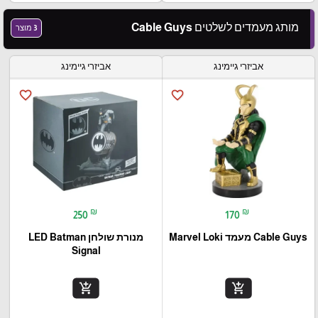
מותג מעמדים לשלטים Cable Guys
3 מוצר
אביזרי גיימינג
אביזרי גיימינג
favorite_border
favorite_border
₪
₪
250
170
Cable Guys מעמד Marvel Loki
מנורת שולחן LED Batman
Signal
add_shopping_cart
add_shopping_cart