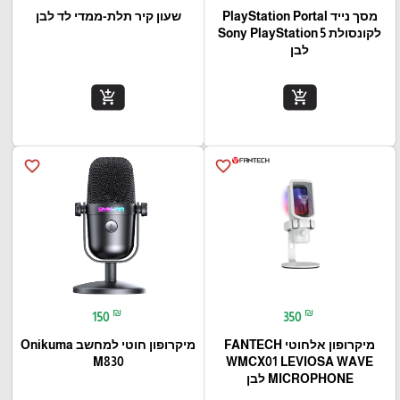
מסך נייד PlayStation Portal‎
שעון קיר תלת-ממדי לד לבן
לקונסולת Sony PlayStation 5
לבן
add_shopping_cart
add_shopping_cart
favorite_border
favorite_border
₪
₪
150
350
מיקרופון אלחוטי FANTECH
מיקרופון חוטי למחשב Onikuma
M830
WMCX01 LEVIOSA WAVE
MICROPHONE לבן