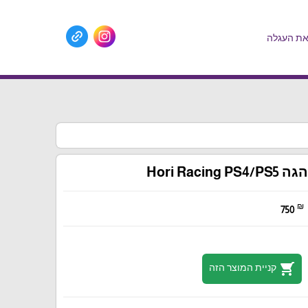
ת העגלה
הגה Hori Racing PS4/PS5
₪
750
shopping_cart
קניית המוצר הזה