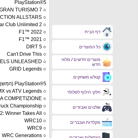
PlayStation®5
○ GRAN TURISMO 7
○ DESTRUCTION ALLSTARS
○ Gear Club Unlimited 2
○ F1™ 2022
דף הבית
○ F1™ 2021
○ DIRT 5
כל המוצרים
○ Can't Drive This
מוצרים חדשים / מלאי
○ HOT WHEELS UNLEASHED™
חדש
○ GRID Legends
קטלוג משחקים
PlayStation®5 (המשך)
○ MX vs ATV Legends
חלקי חילוף לסלולר
○ ASSETTO CORSA COMPETIZIONE
○ Monster Truck Championship
שלטים ואבזרים
○ Street Outlaws 2: Winner Takes All
○ WRC10
מקלדות ועכברים
○ WRC9
○ WRC Generations
קונסולות ואבזרים