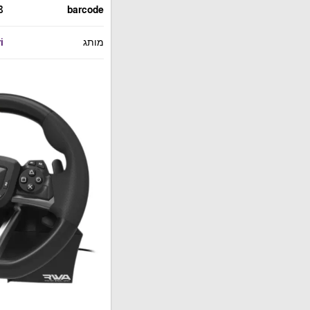
8
barcode
מותג
i