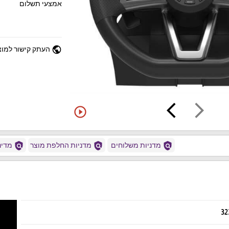
אמצעי תשלום
public
העתק קישור למוצ
arrow_back_ios
arrow_forward_ios
play_circle_outline
policy
policy
policy
מדניות משלוחים
מדניות החלפת מוצר
מדיני
32