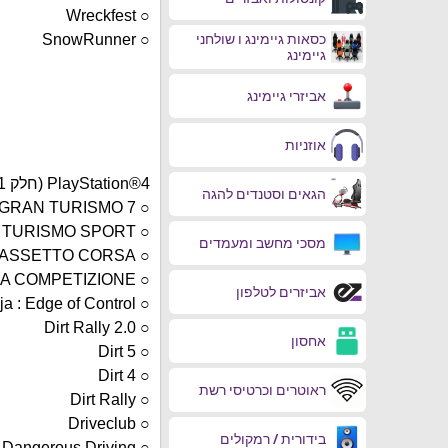
○ Wreckfest
○ SnowRunner
כסאות גיימינג ו שולחני
גיימינג
אביזרי גיימינג
אוזניות
PlayStation®4 (חלק 1)
הגאים וסטנדים להגה
○ GRAN TURISMO 7
○ GRAN TURISMO SPORT
מסכי מחשב ומעמדים
○ ASSETTO CORSA
○ ASSETTO CORSA COMPETIZIONE
אביזרים לטלפון
○ Baja : Edge of Control
○ Dirt Rally 2.0
אחסון
○ Dirt 5
○ Dirt 4
ראוטרים וכרטיסי רשת
○ Dirt Rally
○ Driveclub
בידורית / רמקולים
○ Dangerous Driving