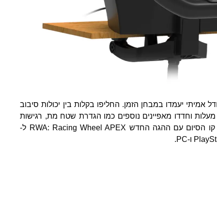
דל אמיתי יעמדו במבחן הזמן. החליפו בקלות בין יכולות סיבוב
ל 270 מעלות ל-180 מעלות וחדדו מאפיינים נוספים כמו הגדרת שטח מת, רגישות
הדוושות ועוד. חצו את קו הסיום עם ההגה החדש RWA: Racing Wheel APEX ל-
Pl ו-PC.