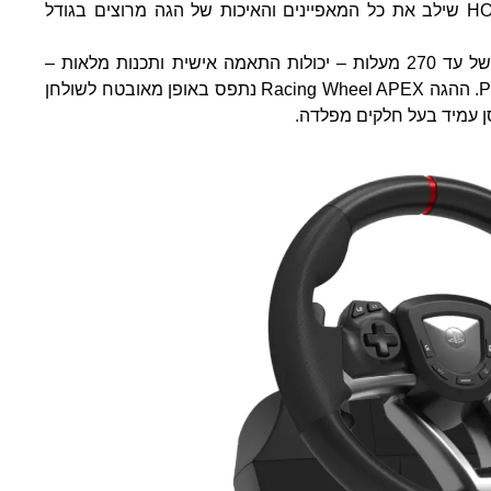
צוות המעצבים של HORI שילב את כל המאפיינים והאיכות של הגה מרוצים בגודל
יכולת סיבוב מרשימה של עד 270 מעלות – יכולות התאמה אישית ותכנות מלאות –
תואם ל-PS5, PS4 ו-PC. ההגה Racing Wheel APEX נתפס באופן מאובטח לשולחן
 עמיד בעל חלקים מפלדה.