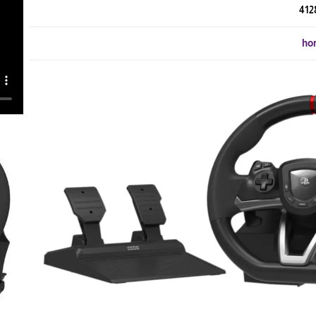
412
hor