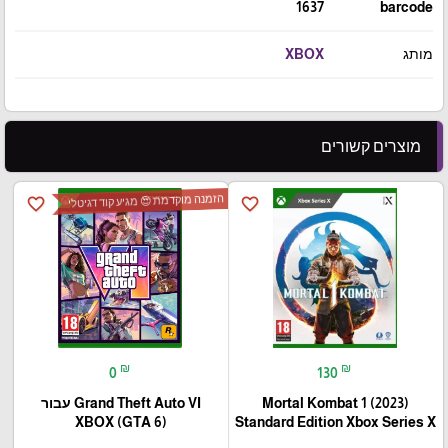
1637
barcode
מותג
XBOX
מוצרים קשורים
הזמנה מוקדמת 😍 מגיע קוד דגיטלי
favorite_border
favorite_border
₪
₪
0
130
Mortal Kombat 1 (2023)
Grand Theft Auto VI עבור
(XBOX (GTA 6
Standard Edition Xbox Series X