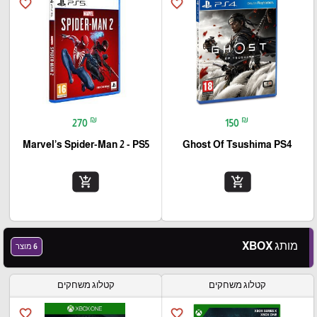
favorite_border
favorite_border
₪
₪
270
150
Marvel’s Spider-Man 2 - PS5
Ghost Of Tsushima PS4
add_shopping_cart
add_shopping_cart
מותג XBOX
6 מוצר
קטלוג משחקים
קטלוג משחקים
favorite_border
favorite_border