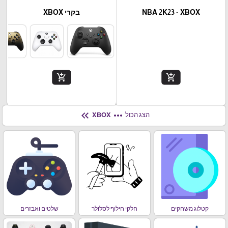
NBA 2K23 - XBOX
בקרי XBOX
add_shopping_cart
add_shopping_cart
keyboard_double_arrow_left
more_horiz
הצג הכול
XBOX
קטלוג משחקים
חלקי חילוף לסלולר
שלטים ואבזרים