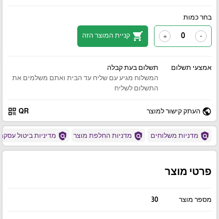
בחר כמות
shopping_cart
קניית המוצר הזה
+
-
אמצעי תשלום
תשלום בעת קבלה
המשלוח מגיע עם שליח עד הבית ואתם משלמים את
התשלום לשליח
qr_code
public
העתק קישור למוצר
QR
policy
policy
policy
מדניות משלוחים
מדניות החלפת מוצר
מדיניות ביטול עסקה
פרטי מוצר
מספר מוצר
30