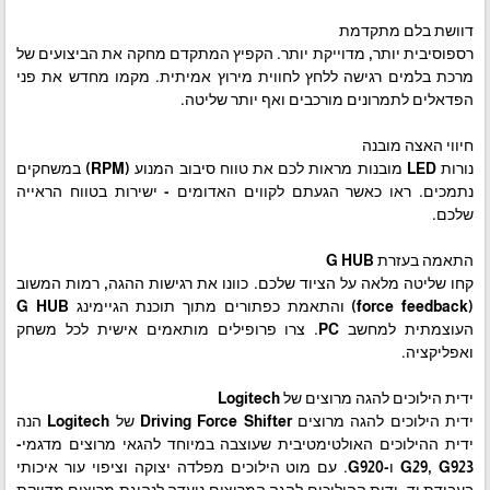
דוושת בלם מתקדמת
רספוסיבית יותר, מדוייקת יותר. הקפיץ המתקדם מחקה את הביצועים של
מרכת בלמים רגישה ללחץ לחווית מירוץ אמיתית. מקמו מחדש את פני
הפדאלים לתמרונים מורכבים ואף יותר שליטה.
חיווי האצה מובנה
נורות LED מובנות מראות לכם את טווח סיבוב המנוע (RPM) במשחקים
נתמכים. ראו כאשר הגעתם לקווים האדומים - ישירות בטווח הראייה
שלכם.
התאמה בעזרת G HUB
קחו שליטה מלאה על הציוד שלכם. כוונו את רגישות ההגה, רמות המשוב
(force feedback) והתאמת כפתורים מתוך תוכנת הגיימינג G HUB
העוצמתית למחשב PC. צרו פרופילים מותאמים אישית לכל משחק
ואפליקציה.
ידית הילוכים להגה מרוצים של Logitech
ידית הילוכים להגה מרוצים Driving Force Shifter של Logitech הנה
ידית ההילוכים האולטימטיבית שעוצבה במיוחד להגאי מרוצים מדגמי-
G29, G923 ו-G920. עם מוט הילוכים מפלדה יצוקה וציפוי עור איכותי
בעבודת יד, ידית ההילוכים להגה המרוצים נועדה לנהיגת מרוצים מדויקת