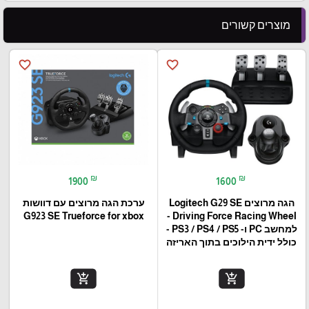
מוצרים קשורים
favorite_border
favorite_border
₪
₪
1900
1600
הגה מרוצים Logitech G29 SE
ערכת הגה מרוצים עם דוושות
G923 SE Trueforce for xbox
Driving Force Racing Wheel -
למחשב PC ו- PS3 / PS4 / PS5 -
כולל ידית הילוכים בתוך האריזה
add_shopping_cart
add_shopping_cart