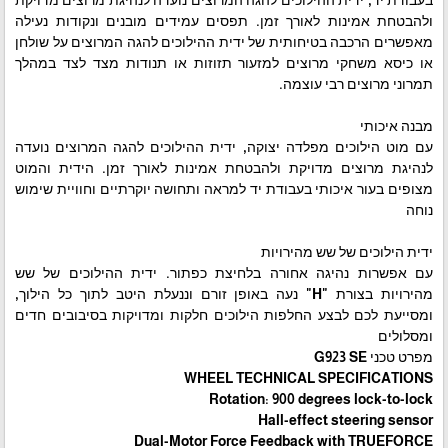
ולהבטחת אמינות לאורך זמן. תפסים עמידים מובנים ונקודות נעילה
מאפשרים הרכבה בטיחותית של ידית ההילוכים להגה המרוצים על שולחן
או כיסא משחקי מרוצים למזעור תזוזות או תנודות מצד לצד במהלך
תמרוני מרוצים רבי עוצמה.
מבנה איכותי
עם מוט הילוכים מפלדה יצוקה, ידית ההילוכים להגה המרוצים נועדה
לנהיגת מרוצים מדויקת ולהבטחת אמינות לאורך זמן. הידית והמוט
מצופים בעור איכותי בעבודת יד למראה ותחושה יוקרתיים וחוויית שימוש
נוחה
ידית הילוכים של שש מהירויות
עם אפשרות נהיגה אחורה בלחיצת כפתור. ידית ההילוכים של שש
מהירויות בצורת "H" נעה באופן זורם וננעלת היטב לתוך כל הילוך,
ומסייעת לכם לבצע החלפות הילוכים חלקות ומדויקות בסיבובים חדים
ומסלולים
מפרט טכני G923 SE
WHEEL TECHNICAL SPECIFICATIONS
Rotation: 900 degrees lock-to-lock
Hall-effect steering sensor
Dual-Motor Force Feedback with TRUEFORCE