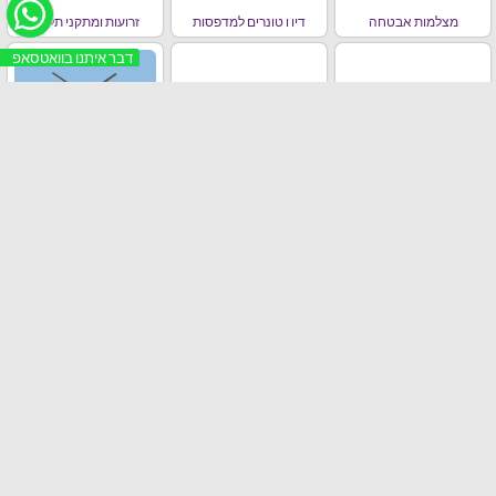
מצלמות אבטחה
דיו ו טונרים למדפסות
זרועות ומתקני תלייה
דבר איתנו בוואטסאפ
כבלים
פנסים ותאורת
טלוויזיות
ראוטר ו תקשורת
מקרן לד
מכונת אספרסו