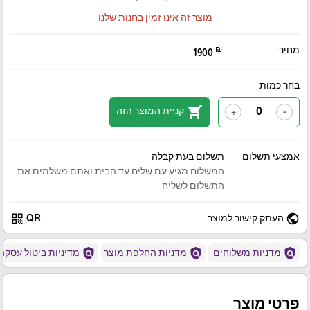
מוצר זה אינו זמין בחנות שלנו
מחיר
₪
1900
בחר כמות
shopping_cart
קניית המוצר הזה
+
-
אמצעי תשלום
תשלום בעת קבלה
המשלוח מגיע עם שליח עד הבית ואתם משלמים את
התשלום לשליח
qr_code
public
העתק קישור למוצר
QR
policy
policy
policy
מדניות משלוחים
מדניות החלפת מוצר
מדיניות ביטול עסקה
פרטי מוצר