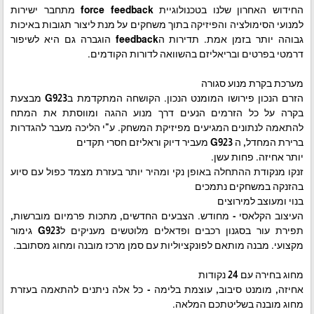
החידוש האחרון שלנו בטכנולוגיית force feedback מתחבר ישירות
למנועי הסימולציה והפיזיקה בתוך משחקים על מנת ליצור תגובות באיכות
גבוהה יותר בזמן אמת. תדירות הfeedback הוגברה גם היא לשיפור
דרמטי בפרטים ובריאליזם בהשוואה לדורות הקודמים.
מערכת בקרת מנוע סגורה
הזרם הנכון פירושו המומנט הנכון. הקושחה המתקדמת בG923 מבצעת
בקרה על כל הזרמים הנעים דרך מנוע ההגה ומווסתת את המתח
להתאמה לנתונים המגיעים מפיזיקת המשחק. ע"י הליכה מעבר להגדרות
ברירת המחדל, ה G923 מעביר דיוק וראליזם חסרי תקדים
יותר אחיזה. פחות עשן.
זנקו מנקודת ההתחלה באופן נקי ומהיר יותר בעזרת מצמד כפול עם סיוע
בהזנקה במשחקים נתמכים
בנוי ומעוצב למירוצים
העיצוב הקלאסי - מחודש. הצבעים החדשים, מתכות פרמיום מוברשות,
תפירת עור בסגנון רכבים ופדאלים מלוטשים מעניקים לG923 גימור
מקצועי. מבנה מותאם לפונקציוליות עם סמן מרכז מובנה ומחוג מסתובב.
מחוג בחירה עם 24 נקודות
אחיזה, מומנט סיבוב, עוצמת בלימה - כל אלה ניתנים להתאמה בעזרת
מחוג מובנה בשליטתכם המלאה.