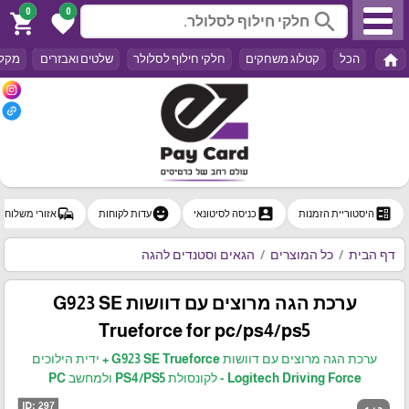
0
0
search
shopping_cart
favorite
home
הכל
קטלוג משחקים
חלקי חילוף לסלולר
שלטים ואבזרים
מקלד
commute
emoji_emotions
account_box
ballot
היסטוריית הזמנות
כניסה לסיטונאי
עדות לקוחות
אזורי משלוח
דף הבית
כל המוצרים
הגאים וסטנדים להגה
ערכת הגה מרוצים עם דוושות G923 SE
Trueforce for pc/ps4/ps5
ערכת הגה מרוצים עם דוושות G923 SE Trueforce + ידית הילוכים
Logitech Driving Force - לקונסולת PS4/PS5 ולמחשב PC