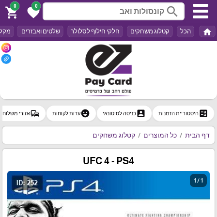
0
0
search
shopping_cart
favorite
home
הכל
קטלוג משחקים
חלקי חילוף לסלולר
שלטים ואבזרים
מקלד
commute
emoji_emotions
account_box
ballot
היסטוריית הזמנות
כניסה לסיטונאי
עדות לקוחות
אזורי משלוח
דף הבית
כל המוצרים
קטלוג משחקים
UFC 4 - PS4
1 / 1