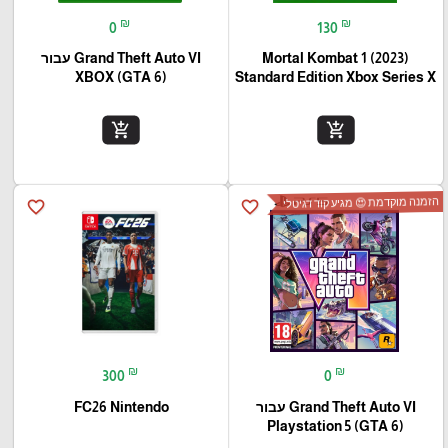
₪
₪
0
130
Mortal Kombat 1 (2023)
Grand Theft Auto VI עבור
(XBOX (GTA 6
Standard Edition Xbox Series X
add_shopping_cart
add_shopping_cart
הזמנה מוקדמת 😍 מגיע קוד דגיטלי
favorite_border
favorite_border
₪
₪
300
0
Grand Theft Auto VI עבור
FC26 Nintendo
(Playstation 5 (GTA 6