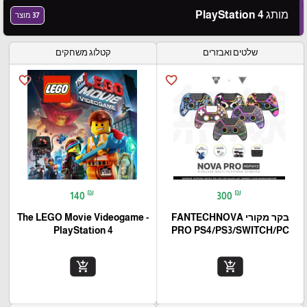
מותג PlayStation 4
37 מוצר
שלטים ואבזרים
קטלוג משחקים
favorite_border
favorite_border
₪
₪
140
300
בקר מקורי FANTECHNOVA
The LEGO Movie Videogame -
PlayStation 4
PRO PS4/PS3/SWITCH/PC
add_shopping_cart
add_shopping_cart