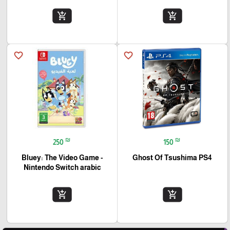
add_shopping_cart
add_shopping_cart
favorite_border
favorite_border
₪
₪
250
150
Bluey: The Video Game -
Ghost Of Tsushima PS4
Nintendo Switch arabic
add_shopping_cart
add_shopping_cart