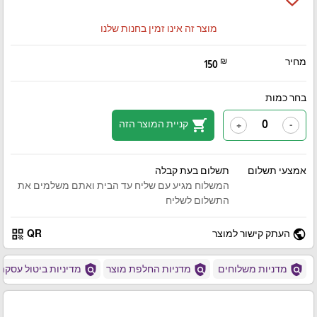
מוצר זה אינו זמין בחנות שלנו
מחיר
₪
150
בחר כמות
shopping_cart
קניית המוצר הזה
+
-
אמצעי תשלום
תשלום בעת קבלה
המשלוח מגיע עם שליח עד הבית ואתם משלמים את
התשלום לשליח
qr_code
public
העתק קישור למוצר
QR
policy
policy
policy
מדניות משלוחים
מדניות החלפת מוצר
מדיניות ביטול עסקה