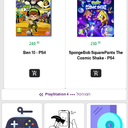
₪
₪
240
230
Ben 10 - PS4
SpongeBob SquarePants The
Cosmic Shake - PS4
add_shopping_cart
add_shopping_cart
keyboard_double_arrow_left
more_horiz
הצג הכול
PlayStation 4