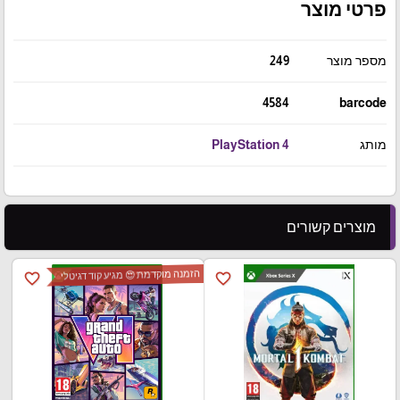
פרטי מוצר
מספר מוצר
249
4584
barcode
מותג
PlayStation 4
מוצרים קשורים
הזמנה מוקדמת 😍 מגיע קוד דגיטלי
favorite_border
favorite_border