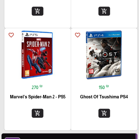
add_shopping_cart
add_shopping_cart
favorite_border
favorite_border
₪
₪
270
150
Marvel’s Spider-Man 2 - PS5
Ghost Of Tsushima PS4
add_shopping_cart
add_shopping_cart