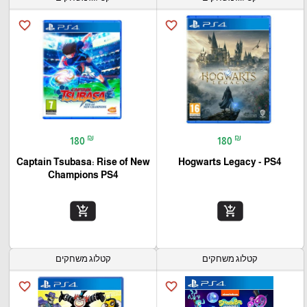
favorite_border
favorite_border
₪
₪
180
180
Captain Tsubasa: Rise of New
Hogwarts Legacy - PS4
Champions PS4
add_shopping_cart
add_shopping_cart
קטלוג משחקים
קטלוג משחקים
favorite_border
favorite_border