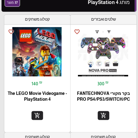
מותג PlayStation 4
37 מוצר
שלטים ואבזרים
קטלוג משחקים
favorite_border
favorite_border
₪
₪
140
300
בקר מקורי FANTECHNOVA
The LEGO Movie Videogame -
PlayStation 4
PRO PS4/PS3/SWITCH/PC
add_shopping_cart
add_shopping_cart
קטלוג משחקים
קטלוג משחקים