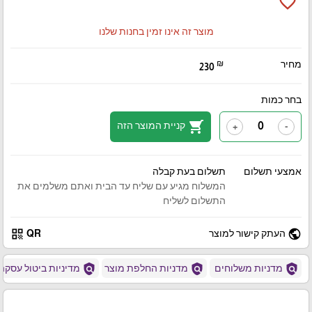
favorite_border
מוצר זה אינו זמין בחנות שלנו
מחיר
₪
230
בחר כמות
shopping_cart
קניית המוצר הזה
+
-
אמצעי תשלום
תשלום בעת קבלה
המשלוח מגיע עם שליח עד הבית ואתם משלמים את
התשלום לשליח
qr_code
public
העתק קישור למוצר
QR
policy
policy
policy
מדניות משלוחים
מדניות החלפת מוצר
מדיניות ביטול עסקה