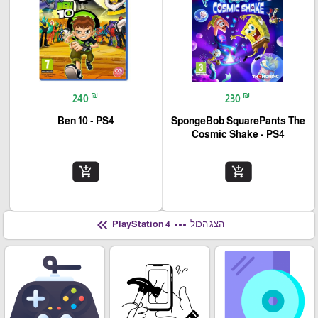
₪
₪
240
230
Ben 10 - PS4
SpongeBob SquarePants The
Cosmic Shake - PS4
add_shopping_cart
add_shopping_cart
keyboard_double_arrow_left
more_horiz
הצג הכול
PlayStation 4