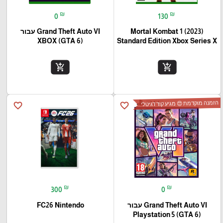
₪
₪
0
130
Mortal Kombat 1 (2023)
Grand Theft Auto VI עבור
(XBOX (GTA 6
Standard Edition Xbox Series X
add_shopping_cart
add_shopping_cart
הזמנה מוקדמת 😍 מגיע קוד דגיטלי
favorite_border
favorite_border
₪
₪
300
0
Grand Theft Auto VI עבור
FC26 Nintendo
(Playstation 5 (GTA 6