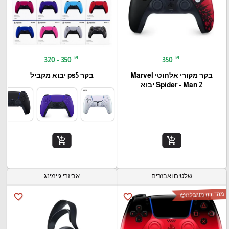
₪
₪
320 - 350
350
בקר מקורי אלחוטי Marvel
בקר ps5 יבוא מקביל
Spider - Man 2 יבוא
add_shopping_cart
add_shopping_cart
שלטים ואבזרים
אביזרי גיימינג
מהדורה מוגבלת😍
favorite_border
favorite_border