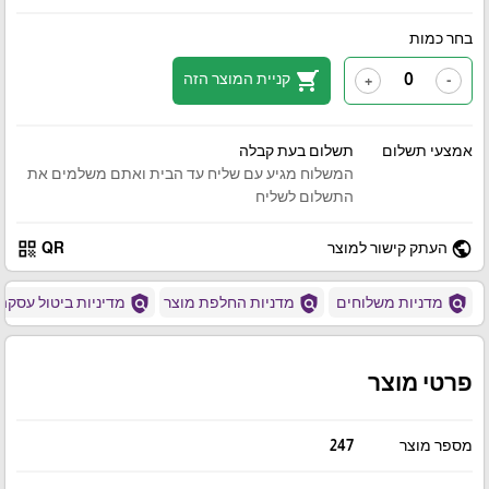
בחר כמות
shopping_cart
קניית המוצר הזה
+
-
אמצעי תשלום
תשלום בעת קבלה
המשלוח מגיע עם שליח עד הבית ואתם משלמים את
התשלום לשליח
qr_code
public
העתק קישור למוצר
QR
policy
policy
policy
מדניות משלוחים
מדניות החלפת מוצר
מדיניות ביטול עסקה
פרטי מוצר
מספר מוצר
247