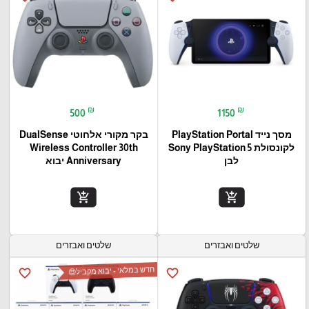
₪
₪
500
1150
מסך נייד PlayStation Portal‎
בקר מקורי אלחוטי DualSense
לקונסולת Sony PlayStation 5
Wireless Controller 30th
לבן
Anniversary יבוא
add_shopping_cart
add_shopping_cart
שלטים ואבזרים
שלטים ואבזרים
חדש במלאי - יבוא מקביל😍
favorite_border
favorite_border