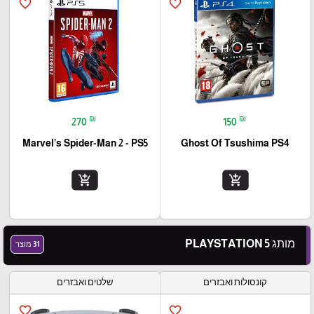
favorite_border
favorite_border
₪
₪
270
150
Marvel’s Spider-Man 2 - PS5
Ghost Of Tsushima PS4
add_shopping_cart
add_shopping_cart
מותג PLAYSTATION 5
31 מוצר
קונסולות ואבזרים
שלטים ואבזרים
favorite_border
favorite_border