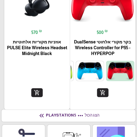
₪
₪
570
500
בקר מקורי אלחוטי DualSense
אוזניות מקוריות אלחוטיות
PULSE Elite Wireless Headset
Wireless Controller for PS5 -
Midnight Black
HYPERPOP
add_shopping_cart
add_shopping_cart
keyboard_double_arrow_left
more_horiz
הצג הכול
PLAYSTATION 5