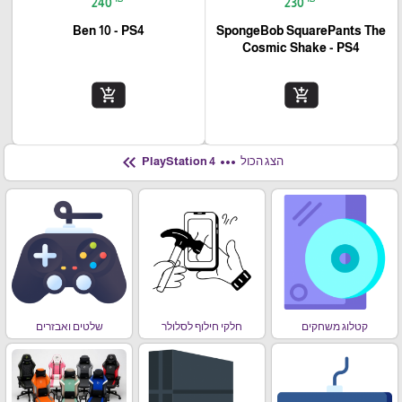
240
230
Ben 10 - PS4
SpongeBob SquarePants The
Cosmic Shake - PS4
add_shopping_cart
add_shopping_cart
keyboard_double_arrow_left
more_horiz
הצג הכול
PlayStation 4
קטלוג משחקים
חלקי חילוף לסלולר
שלטים ואבזרים