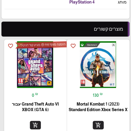
מותג
PlayStation 4
מוצרים קשורים
הזמנה מוקדמת 😍 מגיע קוד דגיטלי
favorite_border
favorite_border
₪
₪
0
130
Mortal Kombat 1 (2023)
Grand Theft Auto VI עבור
(XBOX (GTA 6
Standard Edition Xbox Series X
add_shopping_cart
add_shopping_cart