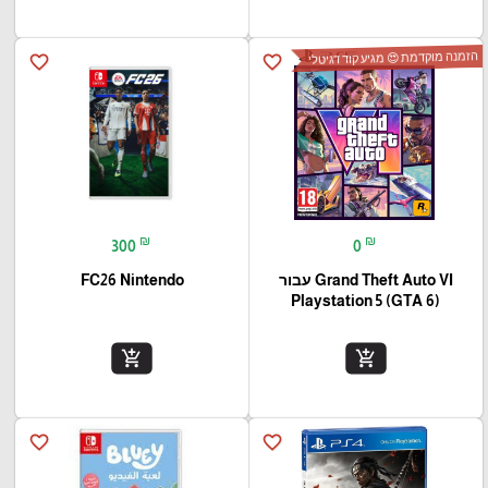
הזמנה מוקדמת 😍 מגיע קוד דגיטלי
favorite_border
favorite_border
₪
₪
300
0
Grand Theft Auto VI עבור
FC26 Nintendo
(Playstation 5 (GTA 6
add_shopping_cart
add_shopping_cart
favorite_border
favorite_border