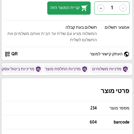
shopping_cart
קניית המוצר הזה
+
-
אמצעי תשלום
תשלום בעת קבלה
המשלוח מגיע עם שליח עד הבית ואתם משלמים את
התשלום לשליח
qr_code
public
העתק קישור למוצר
QR
policy
policy
policy
מדניות משלוחים
מדניות החלפת מוצר
מדיניות ביטול עסקה
פרטי מוצר
מספר מוצר
234
604
barcode