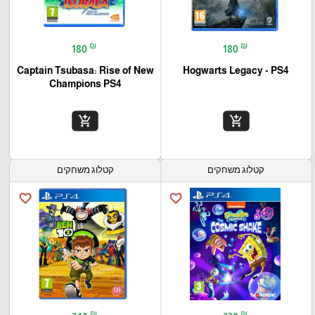
₪
₪
180
180
Captain Tsubasa: Rise of New
Hogwarts Legacy - PS4
Champions PS4
add_shopping_cart
add_shopping_cart
קטלוג משחקים
קטלוג משחקים
favorite_border
favorite_border
₪
₪