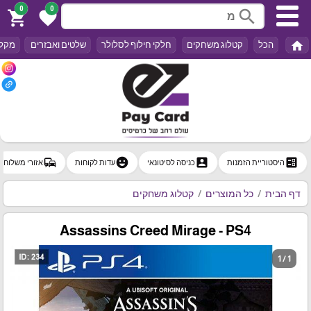
0
0
search
shopping_cart
favorite
home
הכל
קטלוג משחקים
חלקי חילוף לסלולר
שלטים ואבזרים
מקלד
commute
emoji_emotions
account_box
ballot
היסטוריית הזמנות
כניסה לסיטונאי
עדות לקוחות
אזורי משלוח
דף הבית
כל המוצרים
קטלוג משחקים
Assassins Creed Mirage - PS4
1 / 1