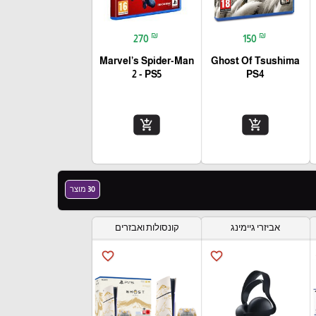
₪
₪
270
150
Marvel’s Spider-Man
Ghost Of Tsushima
2 - PS5
PS4
add_shopping_cart
add_shopping_cart
30 מוצר
אביזרי גיימינג
קונסולות ואבזרים
favorite_border
favorite_border