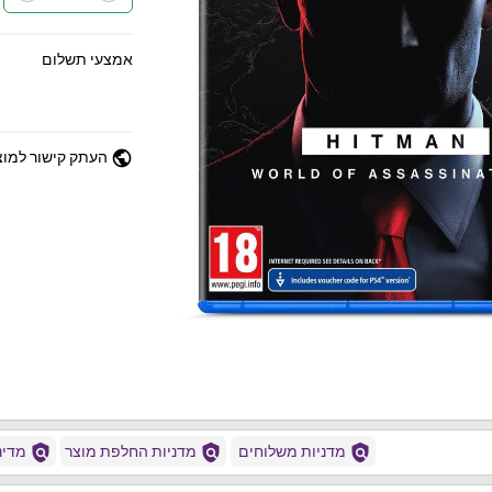
אמצעי תשלום
public
העתק קישור למוצ
policy
policy
policy
מדניות משלוחים
מדניות החלפת מוצר
מדיני