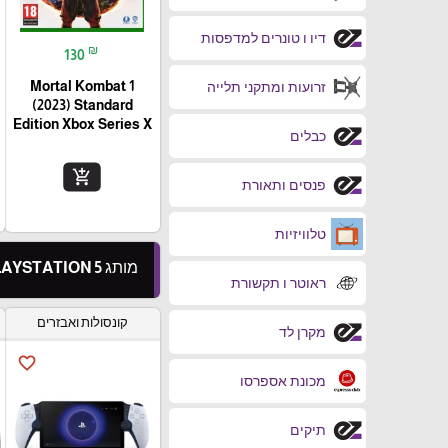
דיו ו טונרים למדפסות
₪
130
Mortal Kombat 1
זרועות ומתקני תלייה
(2023) Standard
Edition Xbox Series X
כבלים
add_shopping_cart
פנסים ותאורת
טלוויזיות
מותג PLAYSTATION 5
ראוטר ו תקשורת
קונסולות ואבזרים
מקרן לד
favorite_border
מכונת אספרסו
תיקים