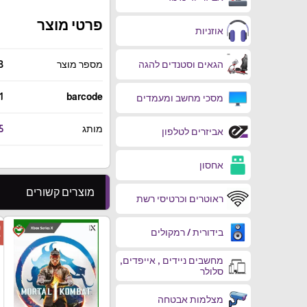
פרטי מוצר
אוזניות
הגאים וסטנדים להגה
מספר מוצר
3
1
barcode
מסכי מחשב ומעמדים
מותג
5
אביזרים לטלפון
אחסון
מוצרים קשורים
ראוטרים וכרטיסי רשת
ה
favorite_border
בידורית / רמקולים
ד
מחשבים ניידים , אייפדים,
סלולר
מצלמות אבטחה