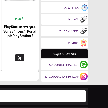
אזל המלאי
₪
اتصل بنا
1150
מסך נייד PlayStation
מידע ואחריות
Portal‎ לקונסולת Sony
PlayStation 5 לבן
מותגים
בוא נישאר בקשר
add_shopping_cart
דבר איתנו בוואטסאפ
עקבו אחרינו באינסטגרם