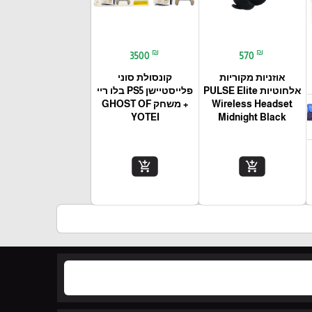
₪
₪
3500
570
אוזניות מקוריות
קונסולת סוני
אלחוטיות PULSE Elite
פלייסטיישן PS5 בלו ריי
Wireless Headset
+ משחק GHOST OF
YOTEI
Midnight Black
add_shopping_cart
add_shopping_cart