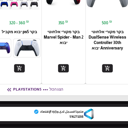
₪
₪
₪
320 - 360
350
500
בקר מקורי אלחוטי
בקר מקורי אלחוטי
בקר ps5 יבוא מקביל
Marvel Spider - Man 2
DualSense Wireless
Controller 30th
יבוא
Anniversary יבוא
add_shopping_cart
add_shopping_cart
add_shopping_cart
keyboard_double_arrow_left
more_horiz
הצג הכול
PLAYSTATION 5
verified
متجرنا مُسجل لدى وزارة الإقتصاد
516273208