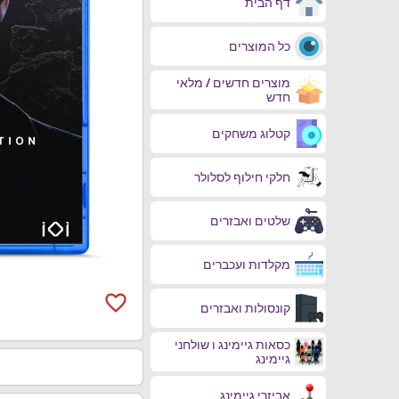
דף הבית
כל המוצרים
מוצרים חדשים / מלאי
חדש
קטלוג משחקים
חלקי חילוף לסלולר
שלטים ואבזרים
מקלדות ועכברים
favorite_border
קונסולות ואבזרים
כסאות גיימינג ו שולחני
גיימינג
אביזרי גיימינג