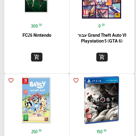
₪
₪
300
0
Grand Theft Auto VI עבור
FC26 Nintendo
(Playstation 5 (GTA 6
add_shopping_cart
add_shopping_cart
favorite_border
favorite_border
₪
₪
250
150