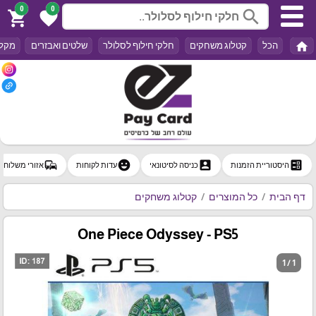
0
0
search
shopping_cart
favorite
home
הכל
קטלוג משחקים
חלקי חילוף לסלולר
שלטים ואבזרים
מקלד
commute
emoji_emotions
account_box
ballot
היסטוריית הזמנות
כניסה לסיטונאי
עדות לקוחות
אזורי משלוח
דף הבית
כל המוצרים
קטלוג משחקים
One Piece Odyssey - PS5
1 / 1