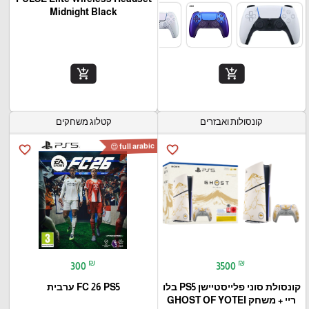
Midnight Black
add_shopping_cart
add_shopping_cart
קונסולות ואבזרים
קטלוג משחקים
full arabic 😍
favorite_border
favorite_border
₪
₪
300
3500
קונסולת סוני פלייסטיישן PS5 בלו
FC 26 PS5 ערבית
ריי + משחק GHOST OF YOTEI