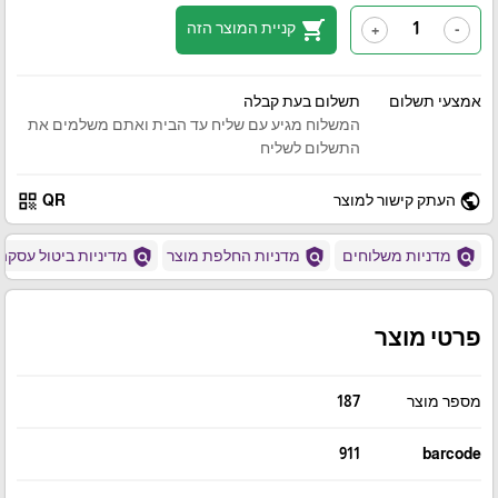
shopping_cart
קניית המוצר הזה
+
-
אמצעי תשלום
תשלום בעת קבלה
המשלוח מגיע עם שליח עד הבית ואתם משלמים את
התשלום לשליח
qr_code
public
העתק קישור למוצר
QR
policy
policy
policy
מדניות משלוחים
מדניות החלפת מוצר
מדיניות ביטול עסקה
פרטי מוצר
מספר מוצר
187
911
barcode