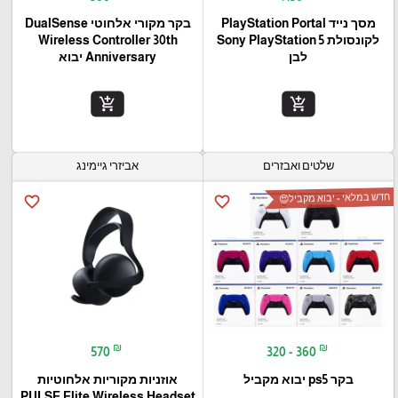
מסך נייד PlayStation Portal‎
בקר מקורי אלחוטי DualSense
לקונסולת Sony PlayStation 5
Wireless Controller 30th
לבן
Anniversary יבוא
add_shopping_cart
add_shopping_cart
שלטים ואבזרים
אביזרי גיימינג
חדש במלאי - יבוא מקביל😍
favorite_border
favorite_border
₪
₪
570
320 - 360
בקר ps5 יבוא מקביל
אוזניות מקוריות אלחוטיות
PULSE Elite Wireless Headset