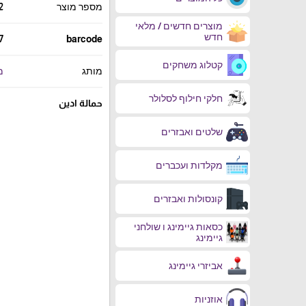
מספר מוצר
2
מוצרים חדשים / מלאי
חדש
7
barcode
קטלוג משחקים
מותג
מע
חלקי חילוף לסלולר
حمالة ادين
שלטים ואבזרים
מקלדות ועכברים
קונסולות ואבזרים
כסאות גיימינג ו שולחני
גיימינג
אביזרי גיימינג
אוזניות