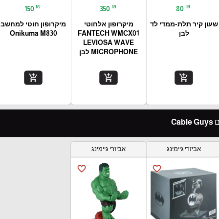
₪
₪
₪
150
350
80
שעון קיר תלת-ממדי לד
מיקרופון אלחוטי
מיקרופון חוטי למחשב
לבן
FANTECH WMCX01
Onikuma M830
LEVIOSA WAVE
MICROPHONE לבן
add_shopping_cart
add_shopping_cart
add_shopping_cart
Ca
אביזרי גיימינג
אביזרי גיימינג
favorite_border
favorite_border