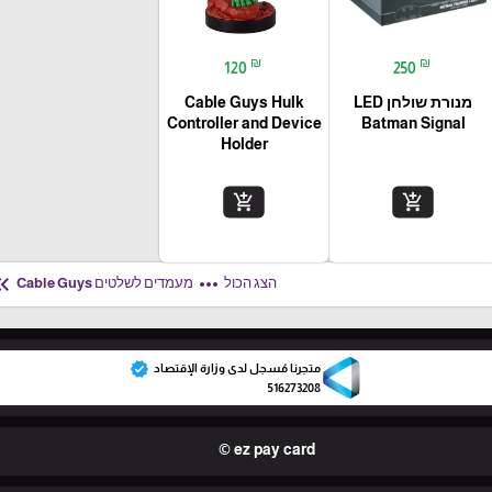
₪
₪
120
250
מנורת שולחן LED
Cable Guys Hulk
Controller and Device
Batman Signal
Holder
add_shopping_cart
add_shopping_cart
uble_arrow_left
more_horiz
הצג הכול
מעמדים לשלטים Cable Guys
verified
متجرنا مُسجل لدى وزارة الإقتصاد
516273208
ez pay card ©