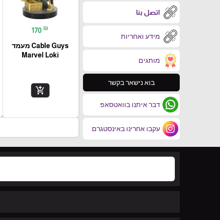
اتصل بنا
₪
170
מידע ואחריות
Cable Guys מעמד
Marvel Loki
מותגים
בוא נישאר בקשר
add_shopping_cart
דבר איתנו בוואטסאפ
עקבו אחרינו באינסטגרם