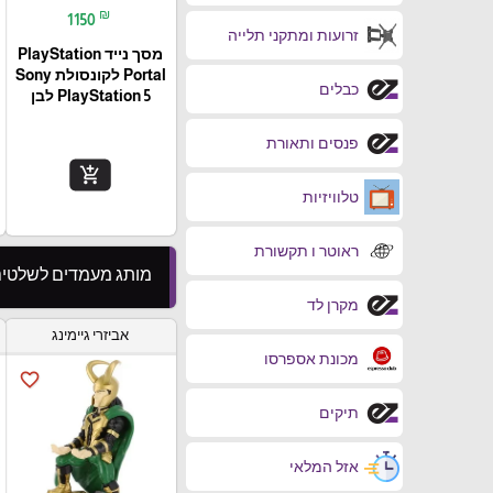
₪
1150
זרועות ומתקני תלייה
מסך נייד PlayStation
Portal‎ לקונסולת Sony
כבלים
PlayStation 5 לבן
פנסים ותאורת
add_shopping_cart
טלוויזיות
ראוטר ו תקשורת
מותג מעמדים לשלטים ble Guys
מקרן לד
אביזרי גיימינג
מכונת אספרסו
favorite_border
תיקים
אזל המלאי