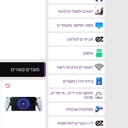
הגאים וסטנדים להגה
מסכי מחשב ומעמדים
אביזרים לטלפון
אחסון
ראוטרים וכרטיסי רשת
מוצרים קשורים
בידורית / רמקולים
favorite_border
מחשבים ניידים , אייפדים,
סלולר
מצלמות אבטחה
דיו ו טונרים למדפסות