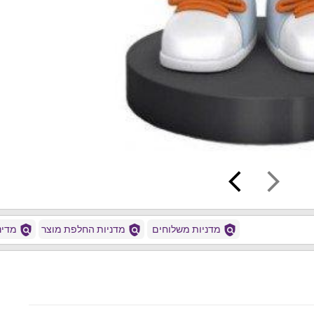
arrow_back_ios
arrow_forward_ios
policy
policy
policy
מדניות משלוחים
מדניות החלפת מוצר
מדיני