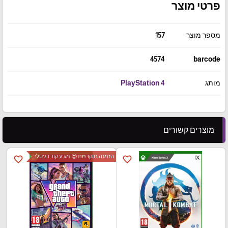
פרטי מוצר
מספר מוצר
157
4574
barcode
מותג
PlayStation 4
מוצרים קשורים
הזמנה מוקדמת 😍 מגיע קוד דגיטלי
favorite_border
favorite_border