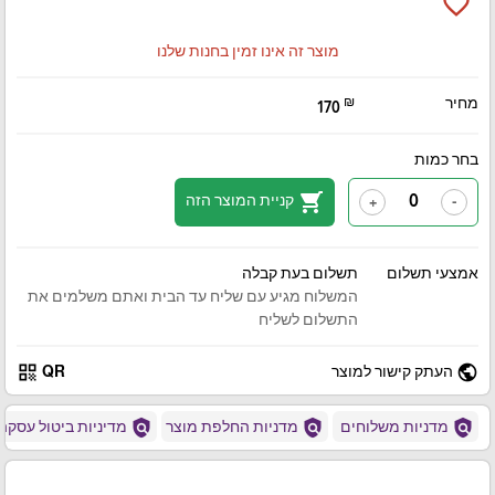
favorite_border
מוצר זה אינו זמין בחנות שלנו
מחיר
₪
170
בחר כמות
shopping_cart
קניית המוצר הזה
+
-
אמצעי תשלום
תשלום בעת קבלה
המשלוח מגיע עם שליח עד הבית ואתם משלמים את
התשלום לשליח
qr_code
public
העתק קישור למוצר
QR
policy
policy
policy
מדניות משלוחים
מדניות החלפת מוצר
מדיניות ביטול עסקה