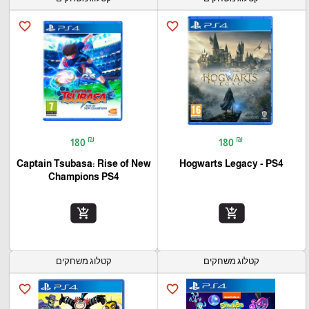
favorite_border
favorite_border
₪
₪
180
180
Captain Tsubasa: Rise of New
Hogwarts Legacy - PS4
Champions PS4
add_shopping_cart
add_shopping_cart
קטלוג משחקים
קטלוג משחקים
favorite_border
favorite_border