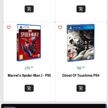
add_shopping_cart
add_shopping_cart
favorite_border
favorite_border
₪
₪
270
150
Marvel’s Spider-Man 2 - PS5
Ghost Of Tsushima PS4
add_shopping_cart
add_shopping_cart