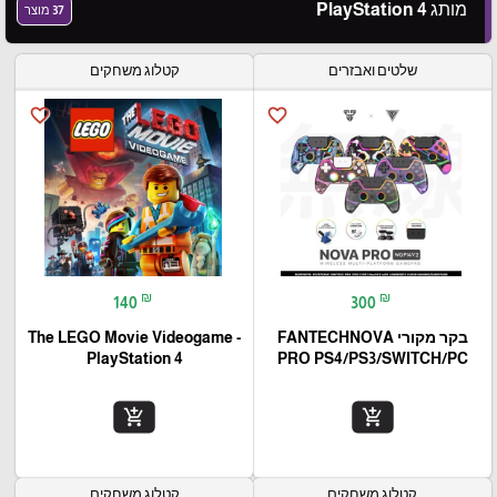
מותג PlayStation 4
37 מוצר
שלטים ואבזרים
קטלוג משחקים
favorite_border
favorite_border
₪
₪
140
300
בקר מקורי FANTECHNOVA
The LEGO Movie Videogame -
PlayStation 4
PRO PS4/PS3/SWITCH/PC
add_shopping_cart
add_shopping_cart
קטלוג משחקים
קטלוג משחקים