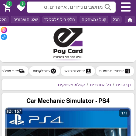
0
0
search
shopping_cart
favorite
home
הכל
קטלוג משחקים
חלקי חילוף לסלולר
שלטים ואבזרים
מקלד
commute
emoji_emotions
account_box
ballot
היסטוריית הזמנות
כניסה לסיטונאי
עדות לקוחות
אזורי משלוח
דף הבית
כל המוצרים
קטלוג משחקים
Car Mechanic Simulator - PS4
1 / 1