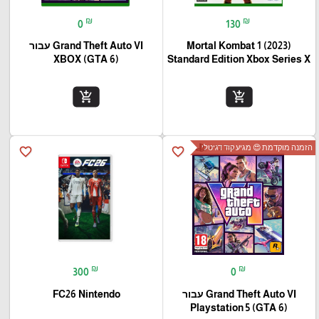
₪
₪
0
130
Mortal Kombat 1 (2023)
Grand Theft Auto VI עבור
(XBOX (GTA 6
Standard Edition Xbox Series X
add_shopping_cart
add_shopping_cart
הזמנה מוקדמת 😍 מגיע קוד דגיטלי
favorite_border
favorite_border
₪
₪
300
0
Grand Theft Auto VI עבור
FC26 Nintendo
(Playstation 5 (GTA 6