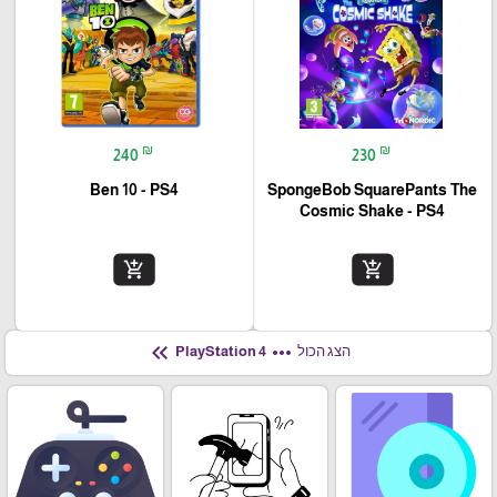
₪
₪
240
230
Ben 10 - PS4
SpongeBob SquarePants The
Cosmic Shake - PS4
add_shopping_cart
add_shopping_cart
keyboard_double_arrow_left
more_horiz
הצג הכול
PlayStation 4