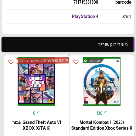
711719331308
barcode
מותג
PlayStation 4
מוצרים קשורים
הזמנה מוקדמת 😍 מגיע קוד דגיטלי
favorite_border
favorite_border
₪
₪
0
130
Mortal Kombat 1 (2023)
Grand Theft Auto VI עבור
(XBOX (GTA 6
Standard Edition Xbox Series X