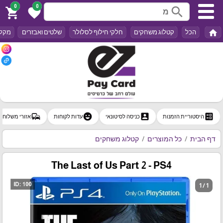
0
0
search
shopping_cart
favorite
home
הכל
קטלוג משחקים
חלקי חילוף לסלולר
שלטים ואבזרים
מקלד
commute
emoji_emotions
account_box
ballot
היסטוריית הזמנות
כניסה לסיטונאי
עדות לקוחות
אזורי משלוח
דף הבית
כל המוצרים
קטלוג משחקים
The Last of Us Part 2 - PS4
1 / 1