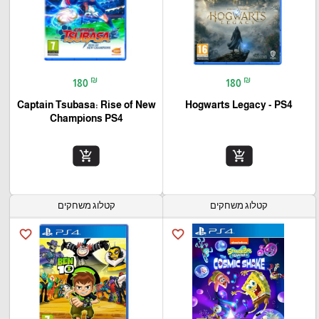
₪
₪
180
180
Captain Tsubasa: Rise of New
Hogwarts Legacy - PS4
Champions PS4
add_shopping_cart
add_shopping_cart
קטלוג משחקים
קטלוג משחקים
favorite_border
favorite_border