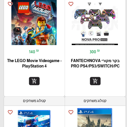
favorite_border
favorite_border
₪
₪
140
300
בקר מקורי FANTECHNOVA
The LEGO Movie Videogame -
PlayStation 4
PRO PS4/PS3/SWITCH/PC
add_shopping_cart
add_shopping_cart
קטלוג משחקים
קטלוג משחקים
favorite_border
favorite_border