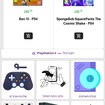
₪
₪
240
230
Ben 10 - PS4
SpongeBob SquarePants The
Cosmic Shake - PS4
add_shopping_cart
add_shopping_cart
keyboard_double_arrow_left
more_horiz
הצג הכול
PlayStation 4
קטלוג משחקים
חלקי חילוף לסלולר
שלטים ואבזרים