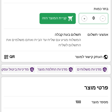
בחר כמות
shopping_cart
קניית המוצר הזה
+
-
אמצעי תשלום
תשלום בעת קבלה
המשלוח מגיע עם שליח עד הבית ואתם משלמים את
התשלום לשליח
qr_code
public
העתק קישור למוצר
QR
policy
policy
policy
מדניות משלוחים
מדניות החלפת מוצר
מדיניות ביטול עסקה
פרטי מוצר
מספר מוצר
100