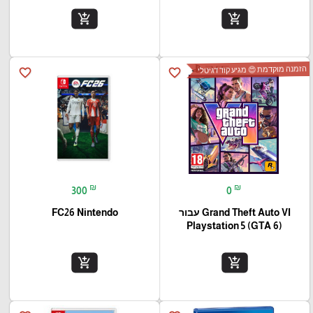
add_shopping_cart
add_shopping_cart
הזמנה מוקדמת 😍 מגיע קוד דגיטלי
favorite_border
favorite_border
₪
₪
300
0
Grand Theft Auto VI עבור
FC26 Nintendo
(Playstation 5 (GTA 6
add_shopping_cart
add_shopping_cart