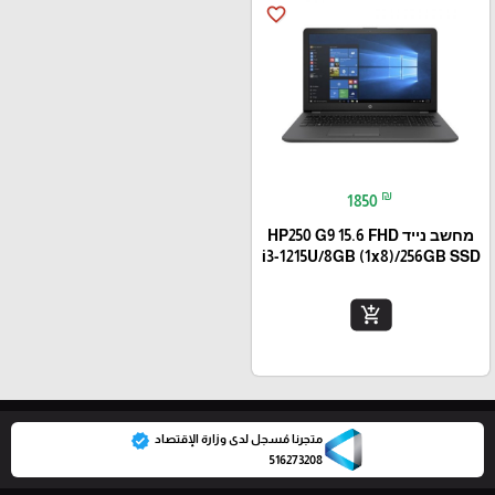
favorite_border
₪
1850
מחשב נייד HP250 G9 15.6 FHD
i3-1215U/8GB (1x8)/256GB SSD
add_shopping_cart
verified
متجرنا مُسجل لدى وزارة الإقتصاد
516273208