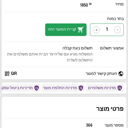
מחיר
₪
1850
בחר כמות
shopping_cart
קניית המוצר הזה
+
-
אמצעי תשלום
תשלום בעת קבלה
המשלוח מגיע עם שליח עד הבית ואתם משלמים את
התשלום לשליח
qr_code
public
העתק קישור למוצר
QR
policy
policy
policy
מדניות משלוחים
מדניות החלפת מוצר
מדיניות ביטול עסקה
פרטי מוצר
מספר מוצר
366