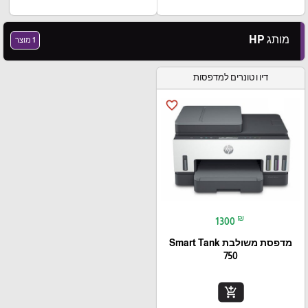
מותג HP
1 מוצר
דיו ו טונרים למדפסות
favorite_border
₪
1300
מדפסת משולבת Smart Tank
750
add_shopping_cart