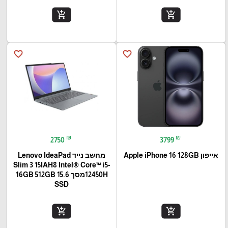
add_shopping_cart
add_shopping_cart
favorite_border
favorite_border
₪
₪
2750
3799
אייפון Apple iPhone 16 128GB
מחשב נייד Lenovo IdeaPad
Slim 3 15IAH8 Intel® Core™ i5-
12450Hמסך 15.6 16GB 512GB
SSD
add_shopping_cart
add_shopping_cart