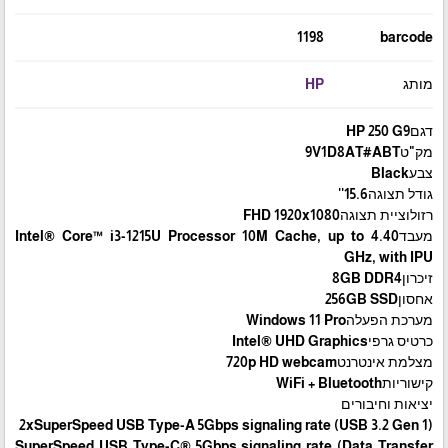
1198
barcode
מותג
HP
דגםHP 250 G9
מק"ט9V1D8AT#ABT
צבעBlack
גודל תצוגה15.6''
רזולוציית תצוגהFHD 1920x1080
מעבדIntel® Core™ i3-1215U Processor 10M Cache, up to 4.40
GHz, with IPU
זיכרון8GB DDR4
אחסון256GB SSD
מערכת הפעלהWindows 11 Pro
כרטיס גרפיIntel® UHD Graphics
מצלמת אינטרנט720p HD webcam
קישוריותWiFi + Bluetooth
יציאות וחיבורים
2xSuperSpeed USB Type-A 5Gbps signaling rate (USB 3.2 Gen 1)
SuperSpeed USB Type-C® 5Gbps signaling rate (Data Transfer