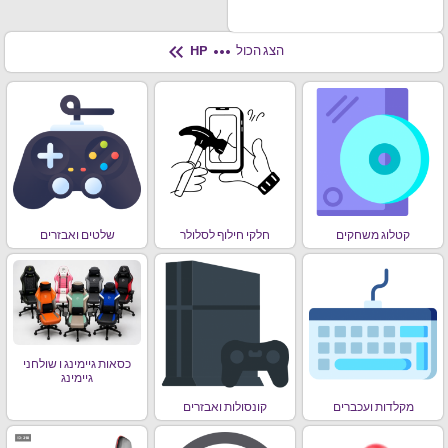
keyboard_double_arrow_left
more_horiz
הצג הכול
HP
קטלוג משחקים
חלקי חילוף לסלולר
שלטים ואבזרים
כסאות גיימינג ו שולחני
גיימינג
מקלדות ועכברים
קונסולות ואבזרים