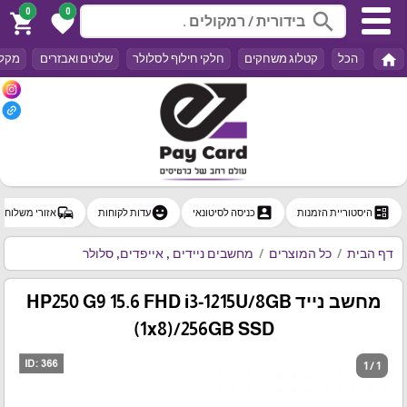
0
0
search
shopping_cart
favorite
home
הכל
קטלוג משחקים
חלקי חילוף לסלולר
שלטים ואבזרים
מקלד
commute
emoji_emotions
account_box
ballot
היסטוריית הזמנות
כניסה לסיטונאי
עדות לקוחות
אזורי משלוח
דף הבית
כל המוצרים
מחשבים ניידים , אייפדים, סלולר
מחשב נייד HP250 G9 15.6 FHD i3-1215U/8GB
(1x8)/256GB SSD
1 / 1