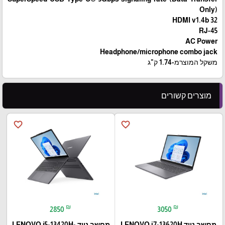
Only)
HDMI v1.4b 32
RJ-45
AC Power
Headphone/microphone combo jack
משקל המוצרמ-1.74 ק"ג
מוצרים קשורים
favorite_border
favorite_border
₪
₪
2850
3050
מחשב נייד LENOVO i7-13620H
מחשב נייד LENOVO i5-13420H-