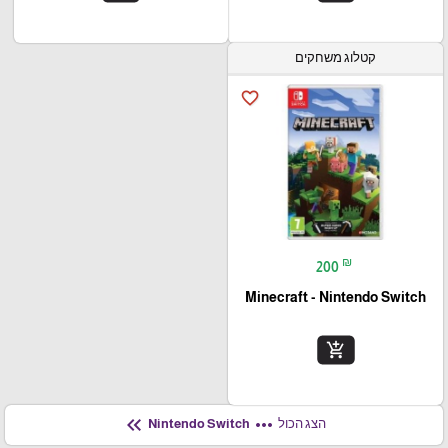
קטלוג משחקים
favorite_border
₪
200
Minecraft - Nintendo Switch
add_shopping_cart
keyboard_double_arrow_left
more_horiz
הצג הכול
Nintendo Switch