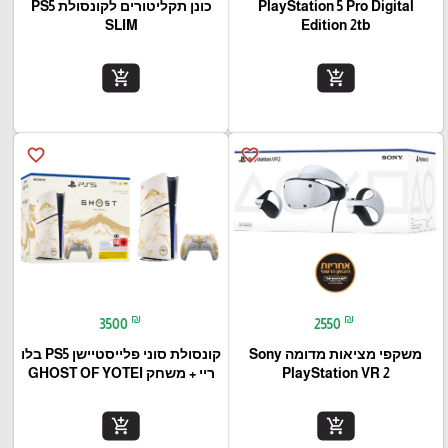
PlayStation 5 Pro Digital
כונן תקליטורים לקונסולת PS5
SLIM
Edition 2tb
add_shopping_cart
add_shopping_cart
favorite_border
favorite_border
₪
₪
3500
2550
משקפי מציאות מדומה Sony
קונסולת סוני פלייסטיישן PS5 בלו
PlayStation VR 2
ריי + משחק GHOST OF YOTEI
add_shopping_cart
add_shopping_cart