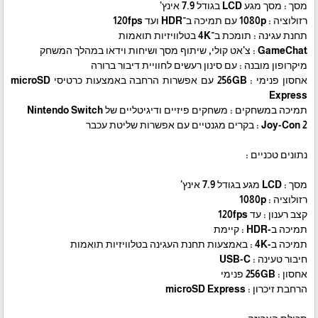
מסך : מסך מגע LCD בגודל ‎7.9‎ אינץ'
רזולוציה : ‎1080p‎ עם תמיכה ב־HDR ועד ‎120fps‎
תחנת עגינה : תומכת ב־4K בטלוויזיות תואמות
GameChat : צ'אט קולי, שיתוף מסך ושיחות וידאו במהלך המשחק
מיקרופון מובנה : עם סינון רעשים לחוויית דיבור ברורה
אחסון פנימי : ‎256GB‎ עם אפשרות הרחבה באמצעות כרטיסי microSD
Express
תמיכה במשחקים : משחקים פיזיים ודיגיטליים של Nintendo Switch
Joy-Con 2 : בקרים מגנטיים עם אפשרות שליטת עכבר
נתונים טכניים :
מסך : LCD מגע בגודל ‎7.9‎ אינץ'
רזולוציה : ‎1080p‎
קצב רענון : עד ‎120fps‎
תמיכה ב-HDR : קיימת
תמיכה ב-4K : באמצעות תחנת העגינה בטלוויזיות תואמות
חיבור טעינה : USB-C
אחסון : ‎256GB‎ פנימי
הרחבת זיכרון : microSD Express