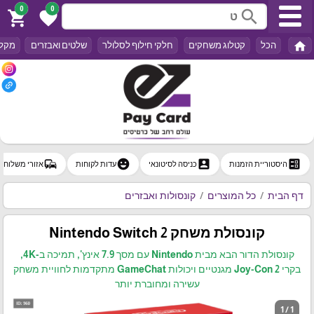
0
0
search
shopping_cart
favorite
home
הכל
קטלוג משחקים
חלקי חילוף לסלולר
שלטים ואבזרים
מקלד
commute
emoji_emotions
account_box
ballot
היסטוריית הזמנות
כניסה לסיטונאי
עדות לקוחות
אזורי משלוח
דף הבית
כל המוצרים
קונסולות ואבזרים
קונסולת משחק Nintendo Switch 2
קונסולת הדור הבא מבית Nintendo עם מסך ‎7.9‎ אינץ', תמיכה ב-4K,
בקרי Joy-Con 2 מגנטיים ויכולות GameChat מתקדמות לחוויית משחק
עשירה ומחוברת יותר
1 / 1