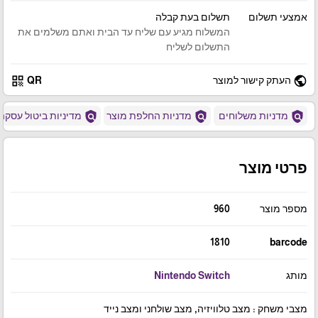
אמצעי תשלום
תשלום בעת קבלה
המשלוח מגיע עם שליח עד הבית ואתם משלמים את
התשלום לשליח
qr_code
public
העתק קישור למוצר
QR
policy
policy
policy
מדניות משלוחים
מדניות החלפת מוצר
מדיניות ביטול עסקה
פרטי מוצר
מספר מוצר
960
1810
barcode
מותג
Nintendo Switch
מצבי משחק : מצב טלוויזיה, מצב שולחני ומצב נייד