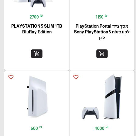
₪
₪
2700
1150
מסך נייד PlayStation Portal‎
PLAYSTATION 5 SLIM 1TB
לקונסולת Sony PlayStation 5
BluRay Edition
לבן
add_shopping_cart
add_shopping_cart
favorite_border
favorite_border
₪
₪
600
4000