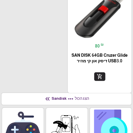
₪
80
SAN DISK 64GB Cruzer Glide
USB3.0 דיסק און קי מהיר
add_shopping_cart
keyboard_double_arrow_left
more_horiz
הצג הכול
Sandisk