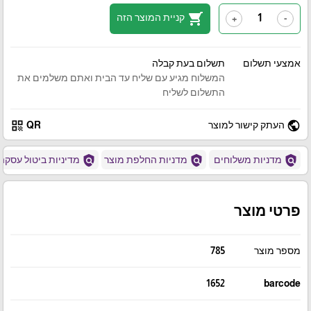
shopping_cart
קניית המוצר הזה
+
-
אמצעי תשלום
תשלום בעת קבלה
המשלוח מגיע עם שליח עד הבית ואתם משלמים את
התשלום לשליח
qr_code
public
העתק קישור למוצר
QR
policy
policy
policy
מדניות משלוחים
מדניות החלפת מוצר
מדיניות ביטול עסקה
פרטי מוצר
מספר מוצר
785
1652
barcode