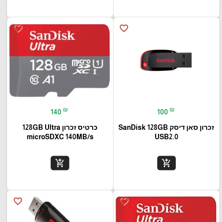
favorite_border
favorite_border
₪
₪
140
100
זכרון סאן דיסק SanDisk 128GB
כרטיס זכרון 128GB Ultra
microSDXC 140MB/s
USB2.0
add_shopping_cart
add_shopping_cart
favorite_border
favorite_border