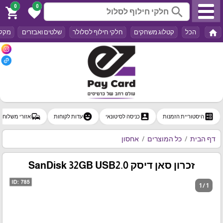
0
0
search
shopping_cart
favorite
home
הכל
קטלוג משחקים
חלקי חילוף לסלולר
שלטים ואבזרים
מקלד
commute
emoji_emotions
account_box
ballot
היסטוריית הזמנות
כניסה לסיטונאי
עדות לקוחות
אזורי משלוח
דף הבית
כל המוצרים
אחסון
זכרון סאן דיסק SanDisk 32GB USB2.0
1 / 1