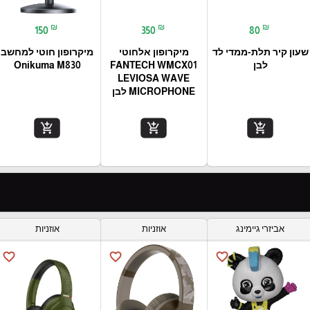
₪
₪
₪
150
350
80
שעון קיר תלת-ממדי לד
מיקרופון אלחוטי
מיקרופון חוטי למחשב
לבן
FANTECH WMCX01
Onikuma M830
LEVIOSA WAVE
MICROPHONE לבן
add_shopping_cart
add_shopping_cart
add_shopping_cart
אביזרי גיימינג
אוזניות
אוזניות
favorite_border
favorite_border
favorite_border