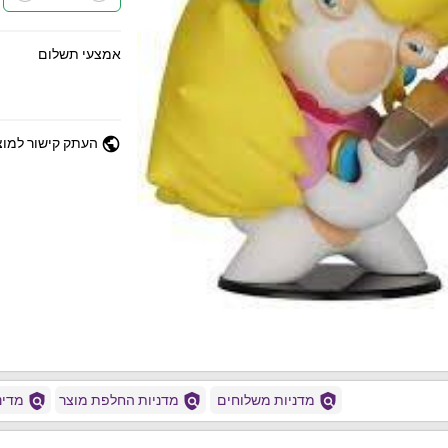
אמצעי תשלום
public
העתק קישור למוצ
policy
policy
policy
מדניות משלוחים
מדניות החלפת מוצר
מדיני