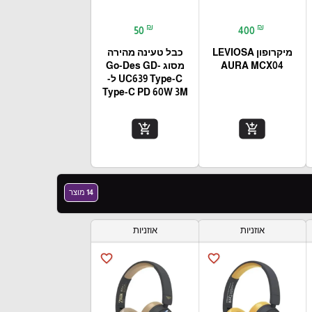
₪
₪
50
400
מיקרופון LEVIOSA
כבל טעינה מהירה
AURA MCX04
מסוג Go-Des GD-
UC639 Type-C ל-
Type-C PD 60W 3M
add_shopping_cart
add_shopping_cart
14 מוצר
אוזניות
אוזניות
favorite_border
favorite_border