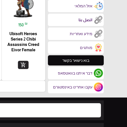
אזל המלאי
اتصل بنا
₪
150
מידע ואחריות
Ubisoft Heroes
Series 2 Chibi
Assassins Creed
מותגים
Eivor Female
בוא נישאר בקשר
add_shopping_cart
דבר איתנו בוואטסאפ
עקבו אחרינו באינסטגרם