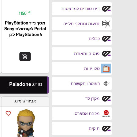
דיו ו טונרים למדפסות
₪
1150
מסך נייד PlayStation
זרועות ומתקני תלייה
Portal‎ לקונסולת Sony
PlayStation 5 לבן
כבלים
פנסים ותאורת
add_shopping_cart
טלוויזיות
ראוטר ו תקשורת
מותג Paladone
מקרן לד
אביזרי גיימינג
favorite_border
מכונת אספרסו
תיקים