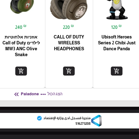
₪
₪
₪
240
220
120
Ubisoft Heroes
CALL OF DUTY
אוזניות אלחוטיות
Series 2 Chibi Just
WIRELESS
לילדים Call of Duty
MW3 ANC Olive
HEADPHONES
Dance Panda
Snake
add_shopping_cart
add_shopping_cart
add_shopping_cart
keyboard_double_arrow_left
more_horiz
הצג הכול
Paladone
verified
متجرنا مُسجل لدى وزارة الإقتصاد
516273208