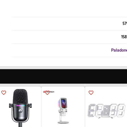
57
158
Paladon
favorite_border
favorite_border
favorite_border