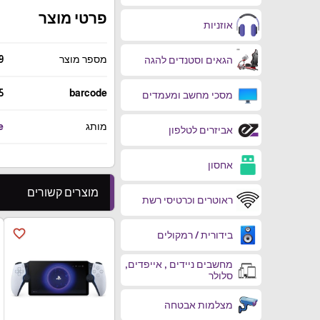
פרטי מוצר
אוזניות
מספר מוצר
9
הגאים וסטנדים להגה
5
barcode
מסכי מחשב ומעמדים
מותג
e
אביזרים לטלפון
אחסון
מוצרים קשורים
ראוטרים וכרטיסי רשת
favorite_border
בידורית / רמקולים
מחשבים ניידים , אייפדים,
סלולר
מצלמות אבטחה