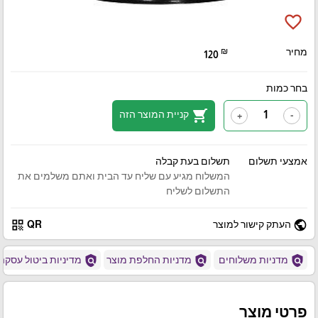
favorite_border
מחיר
₪
120
בחר כמות
shopping_cart
קניית המוצר הזה
+
-
אמצעי תשלום
תשלום בעת קבלה
המשלוח מגיע עם שליח עד הבית ואתם משלמים את
התשלום לשליח
qr_code
public
העתק קישור למוצר
QR
policy
policy
policy
מדניות משלוחים
מדניות החלפת מוצר
מדיניות ביטול עסקה
פרטי מוצר