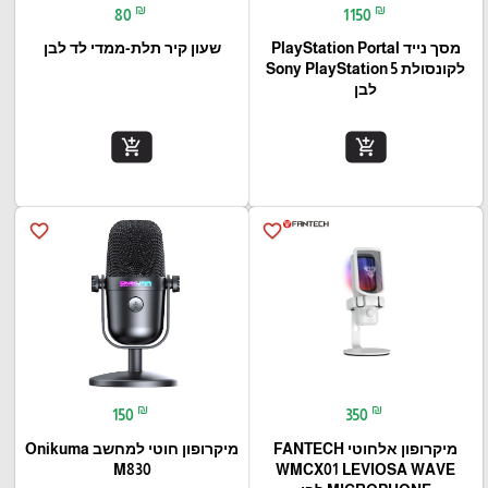
₪
₪
80
1150
מסך נייד PlayStation Portal‎
שעון קיר תלת-ממדי לד לבן
לקונסולת Sony PlayStation 5
לבן
add_shopping_cart
add_shopping_cart
favorite_border
favorite_border
₪
₪
150
350
מיקרופון אלחוטי FANTECH
מיקרופון חוטי למחשב Onikuma
M830
WMCX01 LEVIOSA WAVE