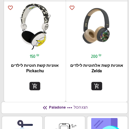
favorite_border
favorite_border
₪
₪
150
200
אוזניות קשת אלחוטיות לילדים
אוזניות קשת חוטיות לילדים
Pickachu
Zelda
add_shopping_cart
add_shopping_cart
keyboard_double_arrow_left
more_horiz
הצג הכול
Paladone