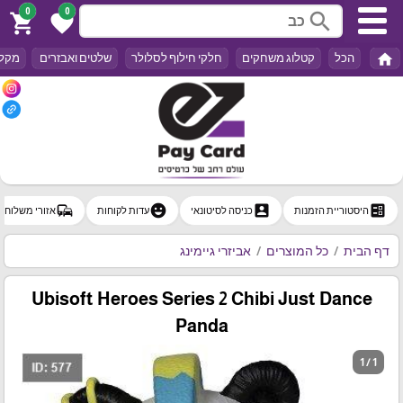
0
0
search
shopping_cart
favorite
home
הכל
קטלוג משחקים
חלקי חילוף לסלולר
שלטים ואבזרים
מקלד
commute
emoji_emotions
account_box
ballot
היסטוריית הזמנות
כניסה לסיטונאי
עדות לקוחות
אזורי משלוח
דף הבית
כל המוצרים
אביזרי גיימינג
Ubisoft Heroes Series 2 Chibi Just Dance
Panda
1 / 1