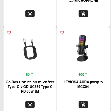
MICROPHONE לבן
add_shopping_cart
add_shopping_cart
favorite_border
favorite_border
₪
₪
50
400
מיקרופון LEVIOSA AURA
כבל טעינה מהירה מסוג Go-Des
MCX04
GD-UC639 Type-C ל-Type-C
PD 60W 3M
add_shopping_cart
add_shopping_cart