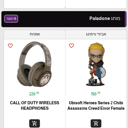
מותג Paladone
13 מוצר
אביזרי גיימינג
אוזניות
favorite_border
favorite_border
₪
₪
220
150
CALL OF DUTY WIRELESS
Ubisoft Heroes Series 2 Chibi
HEADPHONES
Assassins Creed Eivor Female
add_shopping_cart
add_shopping_cart