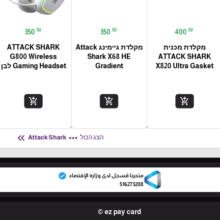
₪
₪
₪
350
350
400
מקלדת מכנית
מקלדת גיימינג Attack
ATTACK SHARK
G800 Wireless
Shark X68 HE
ATTACK SHARK
X820 Ultra Gasket
Gradient
Gaming Headset לבן
add_shopping_cart
add_shopping_cart
add_shopping_cart
keyboard_double_arrow_left
more_horiz
הצג הכול
Attack Shark
verified
متجرنا مُسجل لدى وزارة الإقتصاد
516273208
ez pay card ©