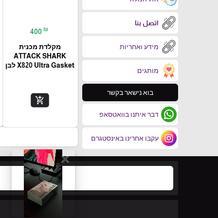
اتصل بنا
₪
400
מידע ואחריות
מקלדת מכנית
ATTACK SHARK
X820 Ultra Gasket לבן
מותגים
בוא נישאר בקשר
add_shopping_cart
דבר איתנו בוואטסאפ
עקבו אחרינו באינסטגרם
close