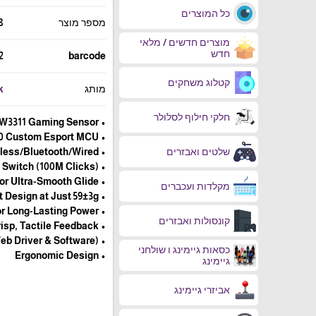
כל המוצרים
מספר מוצר
8
מוצרים חדשים / מלאי
חדש
2
barcode
קטלוג משחקים
מותג
k
חלקי חילוף לסלולר
• PixArt PAW3311 Gaming Sensor
• Broadcom BK52820 Custom Esport MCU
שלטים ואבזרים
• 2.4G Wireless/Bluetooth/Wired
• Omron Switch (100M Clicks)
• Double-Layer Feet for Ultra-Smooth Glide
מקלדות ועכברים
• Ultra-Light Design at Just 59±3g
• Built-in 500mAh Battery for Long-Lasting Power
קונסולות ואבזרים
• F-Switch Encoder – Crisp, Tactile Feedback
• Dual Drivers (Web Driver & Software)
כסאות גיימינג ו שולחני
• Ergonomic Design
גיימינג
אביזרי גיימינג