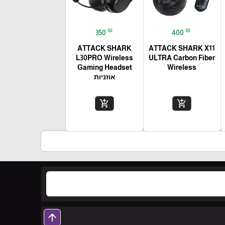
₪
₪
350
400
ATTACK SHARK
ATTACK SHARK X11
L30PRO Wireless
ULTRA Carbon Fiber
Gaming Headset
Wireless
אוזניות
add_shopping_cart
add_shopping_cart
arrow_upward