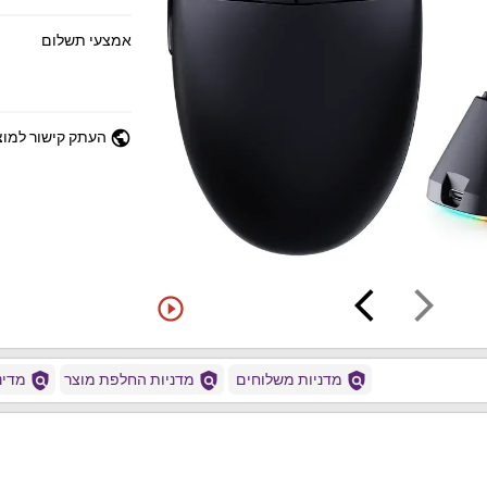
אמצעי תשלום
public
העתק קישור למוצ
arrow_back_ios
arrow_forward_ios
play_circle_outline
policy
policy
policy
מדניות משלוחים
מדניות החלפת מוצר
מדיני