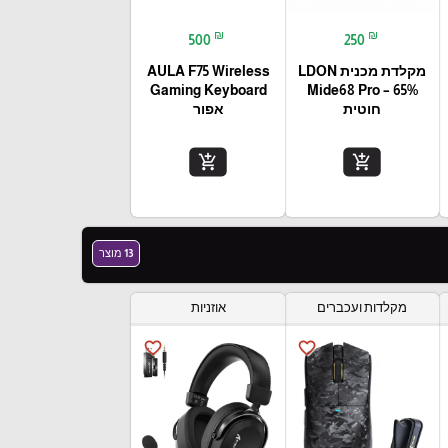
₪
₪
500
250
מקלדת מכנית LDON
AULA F75 Wireless
Gaming Keyboard
Mide68 Pro – 65%
חוטית
אפור
add_shopping_cart
add_shopping_cart
13 מוצר
מקלדות ועכברים
אוזניות
favorite_border
favorite_border