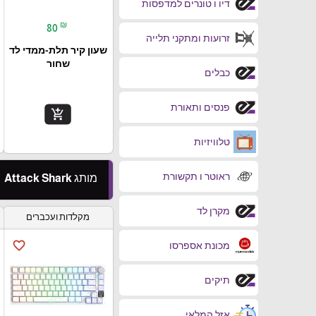
דיו ו טונרים למדפסות
₪
80
זרועות ומתקני תלייה
שעון קיר תלת-ממדי לד
שחור
כבלים
פנסים ותאורת
add_shopping_cart
טלוויזיות
ראוטר ו תקשורת
מותג Attack Shark
מקרן לד
מקלדות ועכברים
favorite_border
מכונת אספרסו
תיקים
אזל המלאי