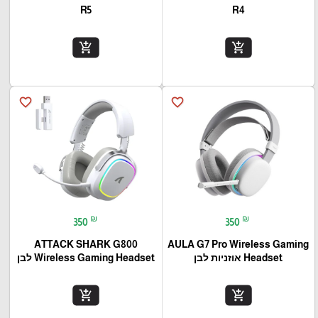
R5
R4
add_shopping_cart
add_shopping_cart
favorite_border
favorite_border
₪
₪
350
350
ATTACK SHARK G800
AULA G7 Pro Wireless Gaming
Headset אוזניות לבן
Wireless Gaming Headset לבן
add_shopping_cart
add_shopping_cart