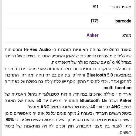
מספר מוצר
911
1775
barcode
מותג
Anker
סאונד ברזולוציה גבוהה האוזניות תומכות ב- Hi-Res Audio ומבטיחות
שהצלילים מועברים בדיוק כפי שהאמן והמפיק התכוונו, בשילוב של דרייבר
בגודל 40 מ"מ עם שכבה כפולה של דיאפרגמה.
חיבור לשני התקנים בו זמנית: חברו את האוזניות לשני מכשירים בו זמנית
באמצעות Bluetooth 5.0 והחליפו ביניהם בצורה נוחה ומהירה. התחברו
להתקן אחד , וכדי להוסיף התקן נוסף יש ללחוץ לחיצה כפולה על כפתור ה
multi-function.
אורך חיי סוללה ארוכים במיוחד: הודות לטכנולוגיית ניהול האנרגיה של
Anker ושבב Bluetooth LE האוזנייה מציעה עד 60 שעות של האזנה
במצב ANC כבוי ועד 40 שעות של האזנה במצב ANC מופעל.
ביטול רעשים היברידי: בעזרת 2 מיקרופונים על כל אוזנייה מאפשרים סינון
רעשים המסיחים את הדעת בסביבתך יעילות ביטול רעשים של עד כ- 90%.
ניתן לעבור בין מצבי תחבורה, חוץ ופנים לחוויה מותאמת של ביטול
רעשים.