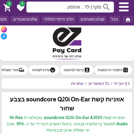
0
0
search
shopping_cart
favorite
home
הכל
קטלוג משחקים
חלקי חילוף לסלולר
שלטים ואבזרים
מקלד
commute
emoji_emotions
account_box
ballot
היסטוריית הזמנות
כניסה לסיטונאי
עדות לקוחות
אזורי משלוח
דף הבית
כל המוצרים
אוזניות
אוזניות קשת soundcore Q20i On-Ear בצבע
שחור
אוזניות קשת soundcore Q20i On-Ear A3004. טכנולוגיית Hi-Res
Audio לסאונד ברזולוציה גבוהה. ביטול רעשים היברידי עד כ- 90%. אורך
חיי סוללה ארוכים במיוחד.