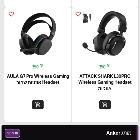
favorite_border
favorite_border
₪
₪
350
350
AULA G7 Pro Wireless Gaming
ATTACK SHARK L30PRO
Wireless Gaming Headset
Headset אוזניות שחור
אוזניות
add_shopping_cart
add_shopping_cart
מותג Anker
10 מוצר