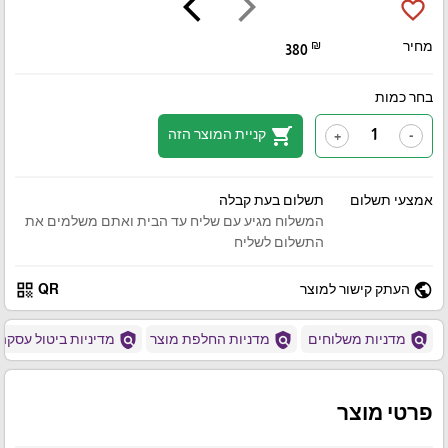
arrow_back_ios
arrow_forward_ios
favorite_border
מחיר
₪
380
בחר כמות
shopping_cart
קניית המוצר הזה
+
-
אמצעי תשלום
תשלום בעת קבלה
המשלוח מגיע עם שליח עד הבית ואתם משלמים את
התשלום לשליח
qr_code
public
העתק קישור למוצר
QR
policy
policy
policy
מדניות משלוחים
מדניות החלפת מוצר
מדיניות ביטול עסקה
פרטי מוצר