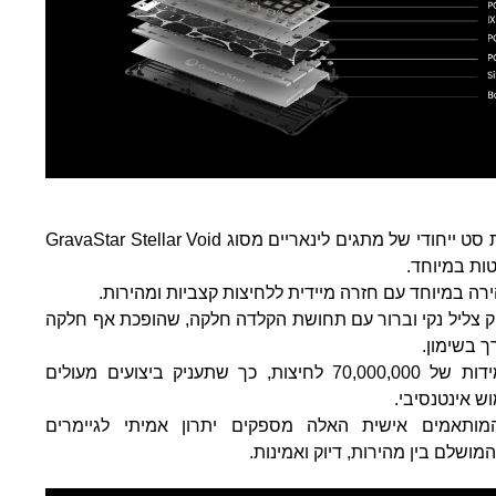
המקלדת K1 Pro כוללת סט ייחודי של מתגים לינאריים מסוג GravaStar Stellar Void
ות במיוחד.
ה במיוחד עם חזרה מיידית ללחיצות קצביות ומהירות.
מיד מפיק צליל נקי וברור עם תחושת הקלדה חלקה, שהופכת אף חלקה
ך בשימון.
המקלדת מדורגת לעמידות של 70,000,000 לחיצות, כך שתעניק ביצועים מעולים
ש אינטנסיבי.
מותאמים אישית האלה מספקים יתרון אמיתי לגיימרים
שלם בין מהירות, דיוק ואמינות.