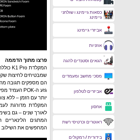
כסאות גיימינג ו שולחני
גיימינג
אביזרי גיימינג
אוזניות
פרצו מתוך הדממה
הגאים וסטנדים להגה
שמבטיחים לחיצות שקט
מסכי מחשב ומעמדים
הם מספקים תגובה מהיר
גזע ה‑POK הע
אביזרים לטלפון
יותר עם הזמן – ללא צור
אחסון
לאורך שנים – גם בשימו
המתגים הלינאריים ה
ראוטרים וכרטיסי רשת
המחפשים את השילוב המו
בידורית / רמקולים