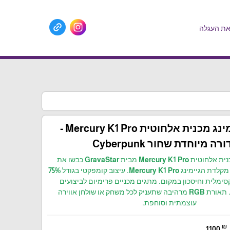
ת העגלה
מקלדת גיימינג מכנית אלחוטית Mercury K1 Pro -
ה מיוחדת שחור Cyberpunk
מקלדת גיימינג מכנית אלחוטית Mercury K1 Pro מבית GravaStar כבשו את
המשחקים שלכם עם מקלדת הגיימינג Mercury K1 Pro. עיצוב קומפקטי בגודל 75%
ימלית וחיסכון במקום. מתגים מכניים פרימיום לביצועים
מדויקים ומהירים. תאורת RGB מרהיבה שתעניק לכל משחק או שולחן אווירה
עוצמתית וסוחפת.
₪
1100