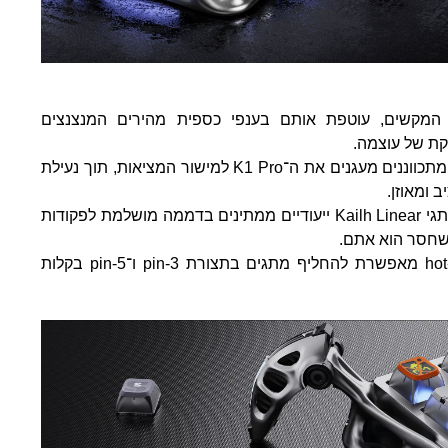
המקשים, עוטפת אותם בענפי כספית מהירים המנצנצים
קת של עוצמה.
שני מייצבי GravaStar מתכווננים מעגנים את ה־K1 Pro למישור המציאות, תוך נעילת
 ומאוזן.
שורה אחר שורה של מתגי Kailh Linear ייעודיים ממתינים בדממה מושלמת לפקודות
שחסר הוא אתם.
התמיכה ב־hot-swapping מאפשרת להחליף מתגים בתצורת 3-pin ו־5-pin בקלות