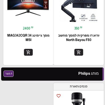
₪
₪
2400
350
זרוע דו מפרקית למסך מחשב
מסך גיימינג 34 MAG342CQR
MSI
North Bayou F80
add_shopping_cart
add_shopping_cart
מותג Philips
1 מוצר
פנסים ותאורת
favorite_border