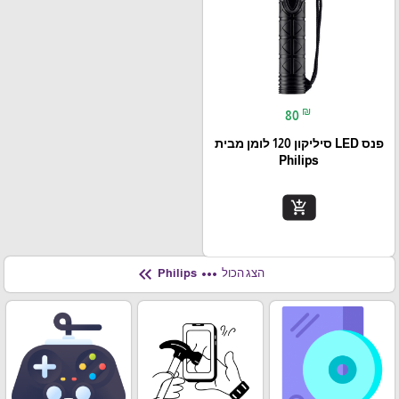
₪
80
פנס LED סיליקון 120 לומן מבית
Philips
add_shopping_cart
keyboard_double_arrow_left
more_horiz
הצג הכול
Philips