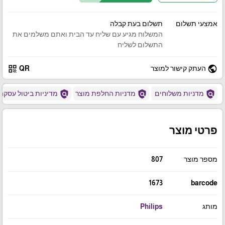
אמצעי תשלום
תשלום בעת קבלה
המשלוח מגיע עם שליח עד הבית ואתם משלמים את
התשלום לשליח
qr_code
public
העתק קישור למוצר
QR
policy
policy
policy
מדניות משלוחים
מדניות החלפת מוצר
מדיניות ביטול עסקה
פרטי מוצר
מספר מוצר
807
1673
barcode
מותג
Philips