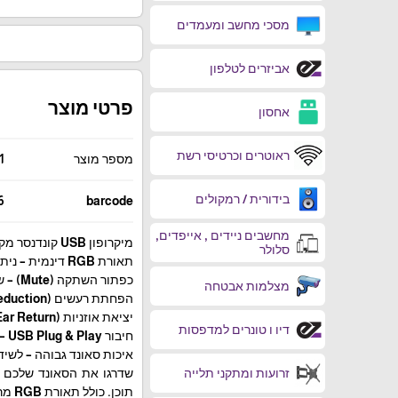
מסכי מחשב ומעמדים
אביזרים לטלפון
פרטי מוצר
אחסון
ראוטרים וכרטיסי רשת
מספר מוצר
1
בידורית / רמקולים
6
barcode
מחשבים ניידים , אייפדים,
מיקרופון USB קונדנסר מקצועי – אידיאלי לגיימינג, סטרימינג ויצירת תוכן.
סלולר
תאורת RGB דינמית – ניתנת להתאמה אישית לעיצוב מרהיב.
כפתור השתקה (Mute) – שליטה נוחה ומהירה בפרטיות.
מצלמות אבטחה
הפחתת רעשים (Noise Reduction) – לקבלת סאונד נקי וברור יותר.
יציאת אוזניות (Ear Return) – לניטור שמע חי ללא עיכובים.
דיו ו טונרים למדפסות
חיבור USB Plug & Play – פשוט לחבר ולהתחיל להשתמש, ללא התקנות מסובכות.
איכות סאונד גבוהה – לשי
זרועות ומתקני תלייה
תוכן. כולל תאורת RGB מרהיבה הניתנת להתאמה אישית וחיבור Plug & Play פשוט.