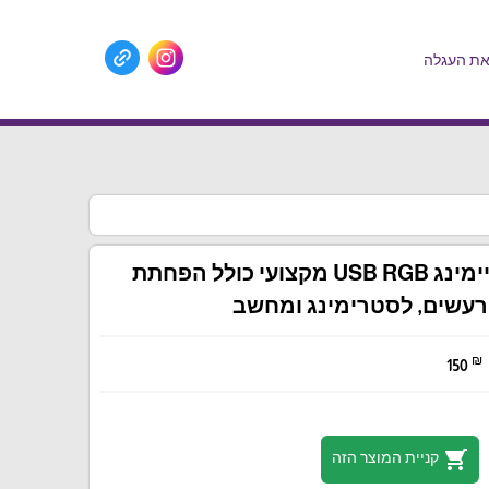
ת העגלה
מיקרופון גיימינג USB RGB מקצועי כולל הפחתת
רעשים, לסטרימינג ומחשב
₪
150
shopping_cart
קניית המוצר הזה