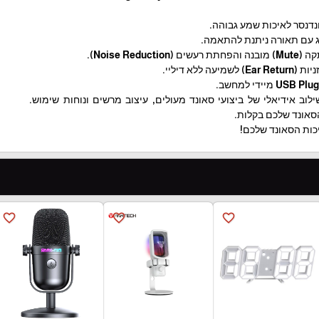
ונדנסר לאיכות שמע גבוהה.
Noise Re).
 ללא דיליי.
 זה מציע שילוב אידיאלי של ביצועי סאונד מעולים, עיצוב מרשים ונוחות שימוש.
סאונד שלכם בקלות.
יכות הסאונד שלכם!
favorite_border
favorite_border
favorite_border