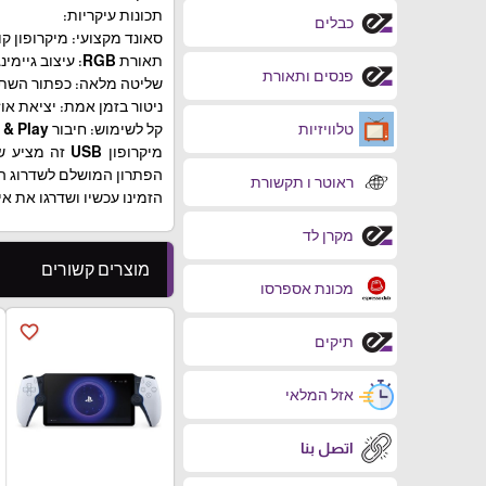
תכונות עיקריות:
כבלים
סאונד מקצועי: מיקרופון ק
תאורת RGB: עיצוב גיימינג עם תאורה ניתנת להתאמה.
פנסים ותאורת
שליטה מלאה: כפתור השתקה (Mute) מובנה והפחתת רעשים (duction
ניטור בזמן אמת: יציאת אוזניות (Ear Return) לשמיעה
טלוויזיות
קל לשימוש: חיבור USB Plug & Play מיידי למחשב.
מיקרופון USB
הפתרון המושלם לשדרוג ה
ראוטר ו תקשורת
הזמינו עכשיו ושדרגו את א
מקרן לד
מוצרים קשורים
מכונת אספרסו
favorite_border
תיקים
אזל המלאי
اتصل بنا