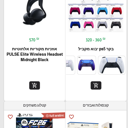
₪
₪
570
320 - 360
בקר ps5 יבוא מקביל
אוזניות מקוריות אלחוטיות
PULSE Elite Wireless Headset
Midnight Black
add_shopping_cart
add_shopping_cart
קונסולות ואבזרים
קטלוג משחקים
full arabic 😍
favorite_border
favorite_border