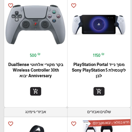
favorite_border
favorite_border
₪
₪
500
1150
מסך נייד PlayStation Portal‎
בקר מקורי אלחוטי DualSense
לקונסולת Sony PlayStation 5
Wireless Controller 30th
לבן
Anniversary יבוא
add_shopping_cart
add_shopping_cart
שלטים ואבזרים
אביזרי גיימינג
חדש במלאי - יבוא מקביל😍
favorite_border
favorite_border