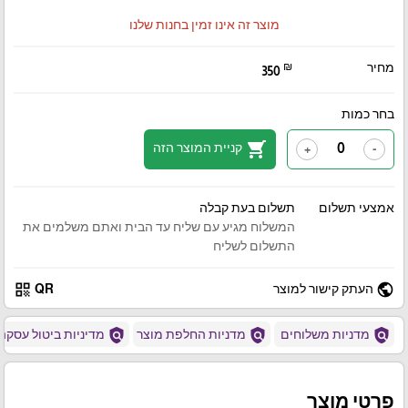
מוצר זה אינו זמין בחנות שלנו
מחיר
₪
350
בחר כמות
shopping_cart
קניית המוצר הזה
+
-
אמצעי תשלום
תשלום בעת קבלה
המשלוח מגיע עם שליח עד הבית ואתם משלמים את
התשלום לשליח
qr_code
public
העתק קישור למוצר
QR
policy
policy
policy
מדניות משלוחים
מדניות החלפת מוצר
מדיניות ביטול עסקה
פרטי מוצר