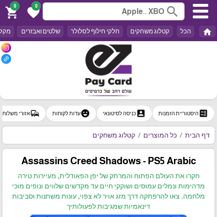
0
0
search
shopping_cart
favorite
home
הכל
קטלוג משחקים
חלקי חילוף לסלולר
שלטים ואבזרים
מקלד
commute
emoji_emotions
account_box
ballot
היסטוריית הזמנות
כניסה לסיטונאי
עדות לקוחות
אזורי משלוח
דף הבית
כל המוצרים
קטלוג משחקים
Assassins Creed Shadows - PS5 Arabic
חקרו את העולם הפתוח והמרתק של יפן הפאודלית, מעיירות טירה
מדהימות ונמלים עמוסים ושוקקי חיים עד מקדשים שלווים ונופים מוכי
מלחמה. צאו להרפתקה דרך מזג אויר לא צפוי, עונות משתנות וסביבות
דינאמיות שמגיבות לפעולותיך