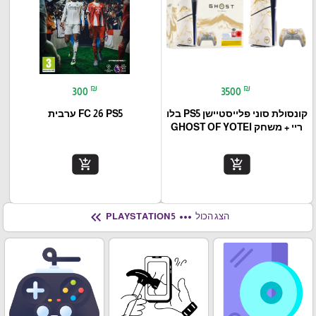
₪
₪
300
3500
קונסולת סוני פלייסטיישן PS5 בלו
FC 26 PS5 ערבית
ריי + משחק GHOST OF YOTEI
add_shopping_cart
add_shopping_cart
keyboard_double_arrow_left
more_horiz
הצג הכול
PLAYSTATION 5