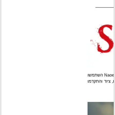
הפכו ל-Naoe, מתנקש שינובי, ו-Yasuke, סמוראי אגדי, בזמן שתחוו את הסיפורים המרתקים שלהם ותשחקו בסגנון הייחודי שלהם. בתור Naoe השתמשו
ישורים חדשים, ציוד והתקדמו