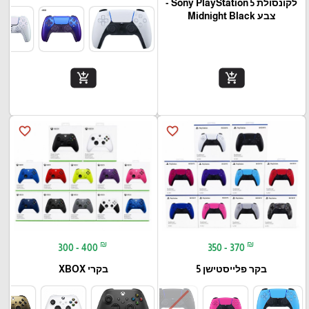
לקונסולת Sony PlayStation 5 -
צבע Midnight Black
add_shopping_cart
add_shopping_cart
favorite_border
favorite_border
₪
₪
300 - 400
350 - 370
בקר פלייסטישן 5
בקרי XBOX