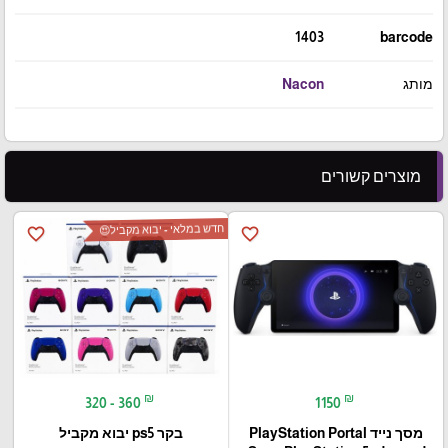
1403
barcode
מותג
Nacon
מוצרים קשורים
חדש במלאי - יבוא מקביל😍
favorite_border
favorite_border
₪
₪
320 - 360
1150
מסך נייד PlayStation Portal‎
בקר ps5 יבוא מקביל