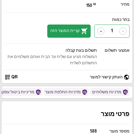
מחיר
₪
150
בחר כמות
shopping_cart
קניית המוצר הזה
+
-
אמצעי תשלום
תשלום בעת קבלה
המשלוח מגיע עם שליח עד הבית ואתם משלמים את
התשלום לשליח
qr_code
public
העתק קישור למוצר
QR
policy
policy
policy
מדניות משלוחים
מדניות החלפת מוצר
מדיניות ביטול עסקה
פרטי מוצר
מספר מוצר
588