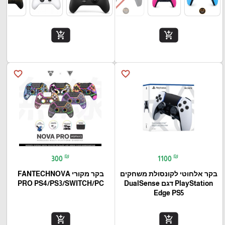
add_shopping_cart
add_shopping_cart
favorite_border
favorite_border
₪
₪
300
1100
בקר אלחוטי לקונסולת משחקים
בקר מקורי FANTECHNOVA
PlayStation דגם DualSense
PRO PS4/PS3/SWITCH/PC
Edge PS5
add_shopping_cart
add_shopping_cart