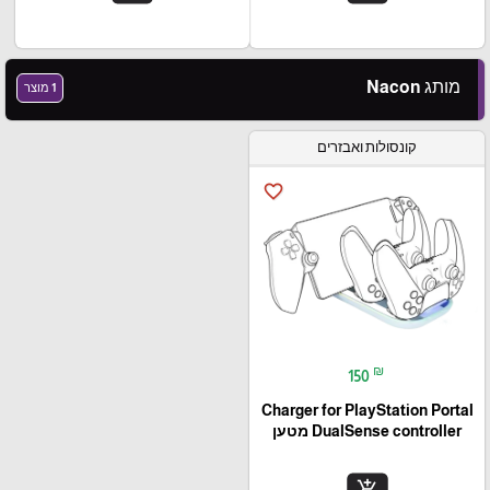
מותג Nacon
1 מוצר
קונסולות ואבזרים
favorite_border
₪
150
Charger for PlayStation Portal
DualSense controller מטען
add_shopping_cart