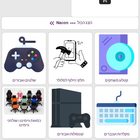
keyboard_double_arrow_left
more_horiz
הצג הכול
Nacon
קטלוג משחקים
חלקי חילוף לסלולר
שלטים ואבזרים
כסאות גיימינג ו שולחני
גיימינג
מקלדות ועכברים
קונסולות ואבזרים