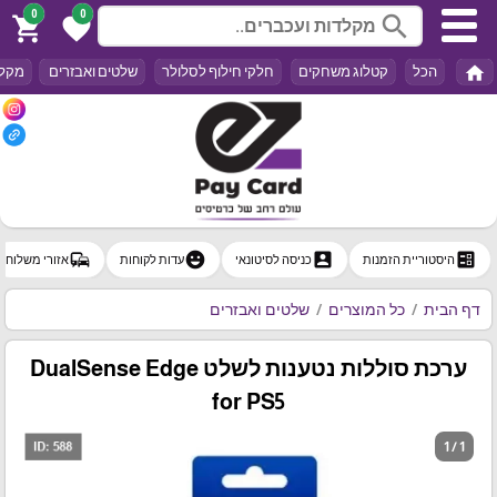
0
0
search
shopping_cart
favorite
home
הכל
קטלוג משחקים
חלקי חילוף לסלולר
שלטים ואבזרים
מקלד
commute
emoji_emotions
account_box
ballot
היסטוריית הזמנות
כניסה לסיטונאי
עדות לקוחות
אזורי משלוח
דף הבית
כל המוצרים
שלטים ואבזרים
ערכת סוללות נטענות לשלט DualSense Edge
for PS5
1 / 1