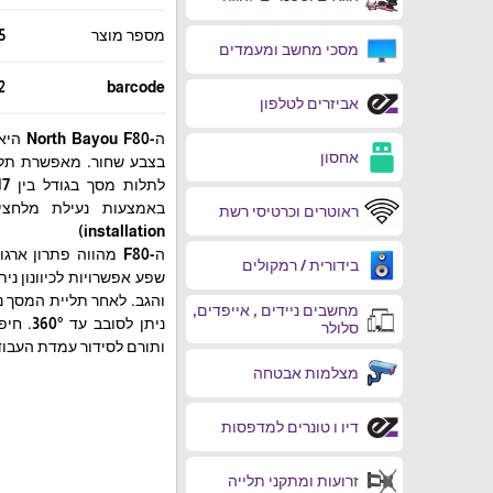
מספר מוצר
5
מסכי מחשב ומעמדים
2
barcode
אביזרים לטלפון
ה-F80
אחסון
ראוטרים וכרטיסי רשת
installation)
ה-F80 מהווה פתרון 
בידורית / רמקולים
שפע אפשרויות לכיוונון נ
מחשבים ניידים , אייפדים,
סלולר
ותורם לסידור עמדת העבוד
מצלמות אבטחה
דיו ו טונרים למדפסות
זרועות ומתקני תלייה