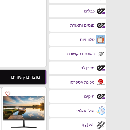
כבלים
פנסים ותאורת
טלוויזיות
ראוטר ו תקשורת
מקרן לד
מוצרים קשורים
מכונת אספרסו
favorite_border
תיקים
אזל המלאי
اتصل بنا