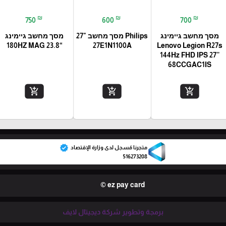
₪
₪
₪
750
600
700
מסך מחשב גיימינג
Philips מסך מחשב "27
מסך מחשב גיימינג
“23.8 180HZ MAG
27E1N1100A
Lenovo Legion R27s
144Hz FHD IPS 27''
68CCGAC1IS
add_shopping_cart
add_shopping_cart
add_shopping_cart
verified
متجرنا مُسجل لدى وزارة الإقتصاد
516273208
ez pay card ©
برمجة وتطوير شركة ديجيتال لايف