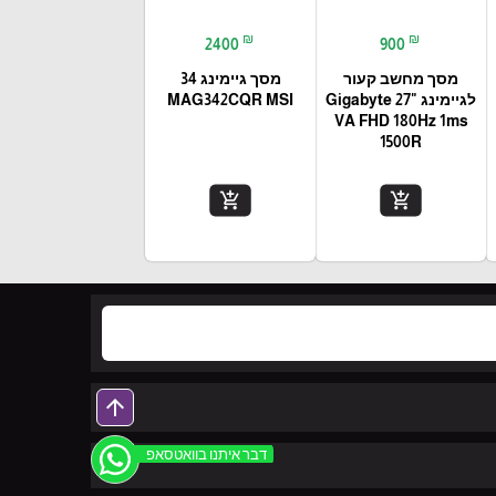
₪
₪
2400
900
מסך מחשב קעור
מסך גיימינג 34
לגיימינג Gigabyte 27"
MAG342CQR MSI
VA FHD 180Hz 1ms
1500R
add_shopping_cart
add_shopping_cart
arrow_upward
דבר איתנו בוואטסאפ