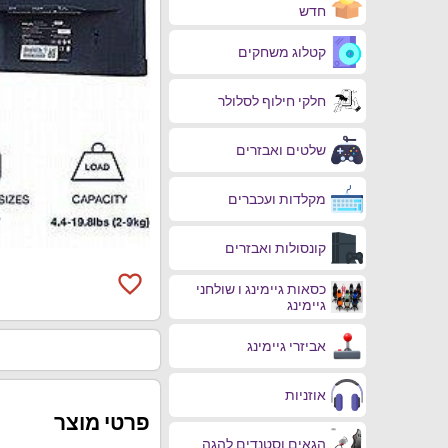
חדש
קטלוג משחקים
חלקי חילוף לסלולר
שלטים ואבזרים
מקלדות ועכברים
קונסולות ואבזרים
favorite_border
כסאות גיימינג ו שולחני
גיימינג
אביזרי גיימינג
אוזניות
פרטי מוצר
הגאים וסטנדים להגה