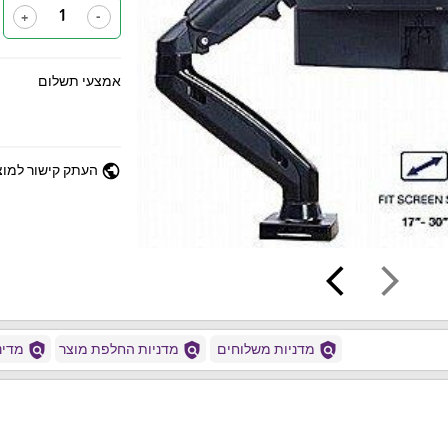
+
-
אמצעי תשלום
public
העתק קישור למוצ
arrow_back_ios
arrow_forward_ios
policy
policy
policy
מדניות משלוחים
מדניות החלפת מוצר
מדיני