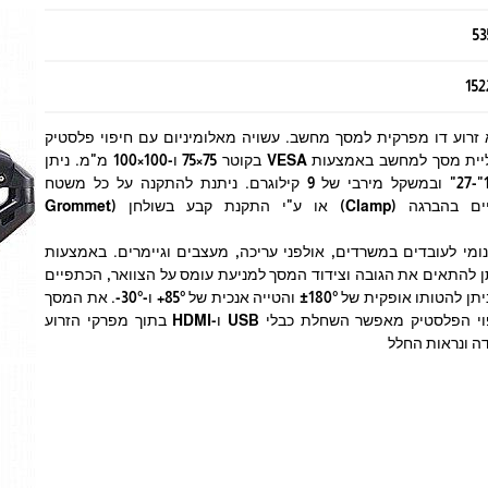
53
152
North Bayou  היא זרוע דו מפרקית למסך מחשב. עשויה מאלומיניום עם חיפוי פלסטיק
בצבע שחור. מאפשרת תליית מסך למחשב באמצעות VESA בקוטר 75×75 ו-100×100 מ"מ. ניתן
לתלות מסך בגודל בין 17"-27" ובמשקל מירבי של 9 קילוגרם. ניתנת להתקנה על כל משטח
באמצעות נעילת מלחציים בהברגה (Clamp) או ע"י התקנת קבע בשולחן (Grommet
ארגונומי לעובדים במשרדים, אולפני עריכה, מעצבים וגיימרים. באמצעות
יתן להתאים את הגובה וצידוד המסך למניעת עומס על הצוואר, הכתפיים
והגב. לאחר תליית המסך ניתן להטותו אופקית של ±180° והטייה אנכית של 85°+ ו-30°-. את המסך
ניתן לסובב עד 360°. חיפוי הפלסטיק מאפשר השחלת כבלי USB ו-HDMI בתוך מפרקי הזרוע
ה ונראות החלל