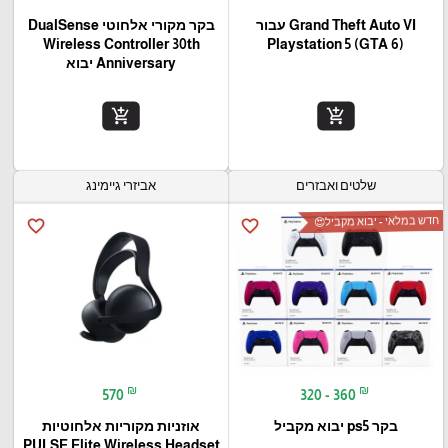
Grand Theft Auto VI עבור
בקר מקורי אלחוטי DualSense
Wireless Controller 30th
(Playstation 5 (GTA 6
Anniversary יבוא
add_shopping_cart
add_shopping_cart
שלטים ואבזרים
אביזרי גיימינג
חדש במלאי - יבוא מקביל😍
favorite_border
favorite_border
₪
₪
570
320 - 360
בקר ps5 יבוא מקביל
אוזניות מקוריות אלחוטיות
PULSE Elite Wireless Headset