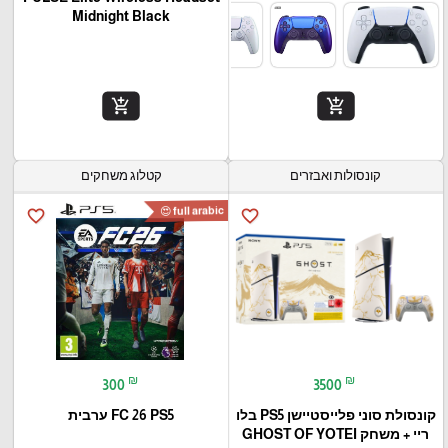
Midnight Black
add_shopping_cart
add_shopping_cart
קונסולות ואבזרים
קטלוג משחקים
full arabic 😍
favorite_border
favorite_border
₪
₪
300
3500
קונסולת סוני פלייסטיישן PS5 בלו
FC 26 PS5 ערבית
ריי + משחק GHOST OF YOTEI