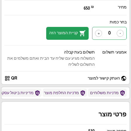
מחיר
₪
650
בחר כמות
shopping_cart
קניית המוצר הזה
+
-
אמצעי תשלום
תשלום בעת קבלה
המשלוח מגיע עם שליח עד הבית ואתם משלמים את
התשלום לשליח
qr_code
public
העתק קישור למוצר
QR
policy
policy
policy
מדניות משלוחים
מדניות החלפת מוצר
מדיניות ביטול עסקה
פרטי מוצר
מספר מוצר
530