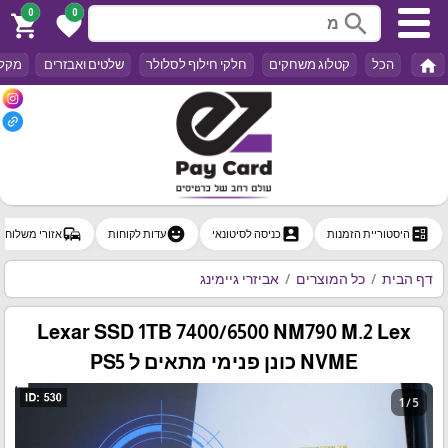
0
0
search
shopping_cart
favorite
home
הכל
קטלוג משחקים
חלקי חילוף לסלולר
שלטים ואבזרים
מקלד
commute
emoji_emotions
account_box
ballot
היסטוריית הזמנות
כניסה לסיטונאי
עדות לקוחות
אזורי משלוח
דף הבית
כל המוצרים
אביזרי גיימינג
Lexar SSD 1TB 7400/6500 NM790 M.2 Lex
NVME כונן פנימי מתאים ל PS5
1 / 5