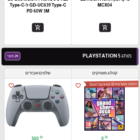
MCX04
GD-UC639 Type-C ל-Type-C
PD 60W 3M
add_shopping_cart
add_shopping_cart
מותג PLAYSTATION 5
29 מוצר
קטלוג משחקים
שלטים ואבזרים
הזמנה מוקדמת 😍 מגיע קוד דגיטלי
favorite_border
favorite_border
₪
₪
500
0