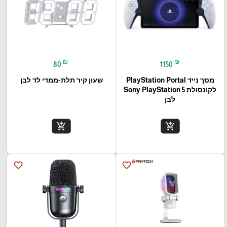
₪
₪
80
1150
מסך נייד PlayStation Portal‎
שעון קיר תלת-ממדי לד לבן
לקונסולת Sony PlayStation 5
לבן
add_shopping_cart
add_shopping_cart
favorite_border
favorite_border