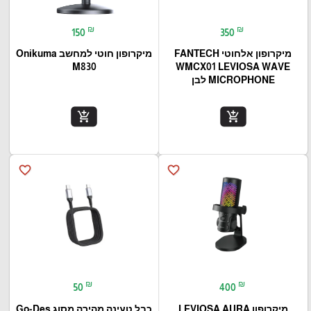
₪
₪
150
350
מיקרופון אלחוטי FANTECH
מיקרופון חוטי למחשב Onikuma
M830
WMCX01 LEVIOSA WAVE
MICROPHONE לבן
add_shopping_cart
add_shopping_cart
favorite_border
favorite_border
₪
₪
50
400
מיקרופון LEVIOSA AURA
כבל טעינה מהירה מסוג Go-Des