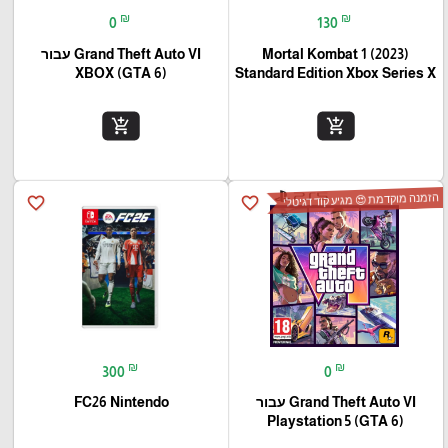
₪
₪
0
130
Mortal Kombat 1 (2023)
Grand Theft Auto VI עבור
(XBOX (GTA 6
Standard Edition Xbox Series X
add_shopping_cart
add_shopping_cart
הזמנה מוקדמת 😍 מגיע קוד דגיטלי
favorite_border
favorite_border
₪
₪
300
0
Grand Theft Auto VI עבור
FC26 Nintendo
(Playstation 5 (GTA 6