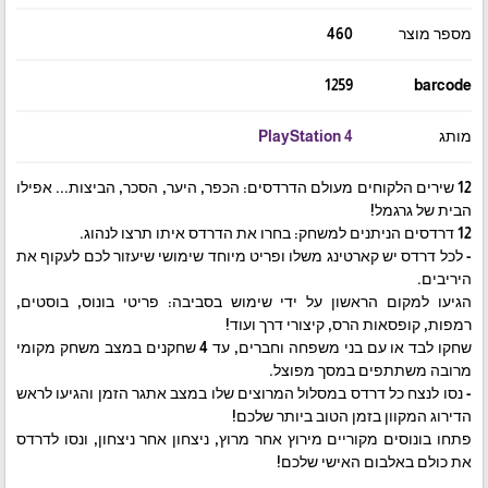
מספר מוצר
460
1259
barcode
מותג
PlayStation 4
12 שירים הלקוחים מעולם הדרדסים: הכפר, היער, הסכר, הביצות... אפילו
הבית של גרגמל!
12 דרדסים הניתנים למשחק: בחרו את הדרדס איתו תרצו לנהוג.
- לכל דרדס יש קארטינג משלו ופריט מיוחד שימושי שיעזור לכם לעקוף את
היריבים.
הגיעו למקום הראשון על ידי שימוש בסביבה: פריטי בונוס, בוסטים,
רמפות, קופסאות הרס, קיצורי דרך ועוד!
שחקו לבד או עם בני משפחה וחברים, עד 4 שחקנים במצב משחק מקומי
מרובה משתתפים במסך מפוצל.
- נסו לנצח כל דרדס במסלול המרוצים שלו במצב אתגר הזמן והגיעו לראש
הדירוג המקוון בזמן הטוב ביותר שלכם!
פתחו בונוסים מקוריים מירוץ אחר מרוץ, ניצחון אחר ניצחון, ונסו לדרדס
את כולם באלבום האישי שלכם!