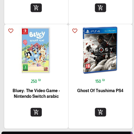
add_shopping_cart
add_shopping_cart
favorite_border
favorite_border
₪
₪
250
150
Bluey: The Video Game -
Ghost Of Tsushima PS4
Nintendo Switch arabic
add_shopping_cart
add_shopping_cart