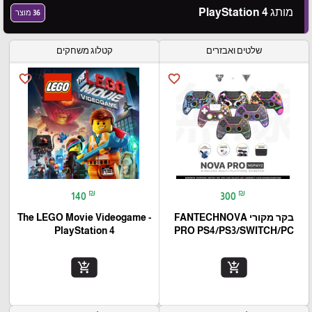
מותג PlayStation 4
36 מוצר
שלטים ואבזרים
קטלוג משחקים
favorite_border
favorite_border
₪
₪
140
300
בקר מקורי FANTECHNOVA
The LEGO Movie Videogame -
PlayStation 4
PRO PS4/PS3/SWITCH/PC
add_shopping_cart
add_shopping_cart