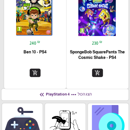
₪
₪
240
230
Ben 10 - PS4
SpongeBob SquarePants The
Cosmic Shake - PS4
add_shopping_cart
add_shopping_cart
keyboard_double_arrow_left
more_horiz
הצג הכול
PlayStation 4