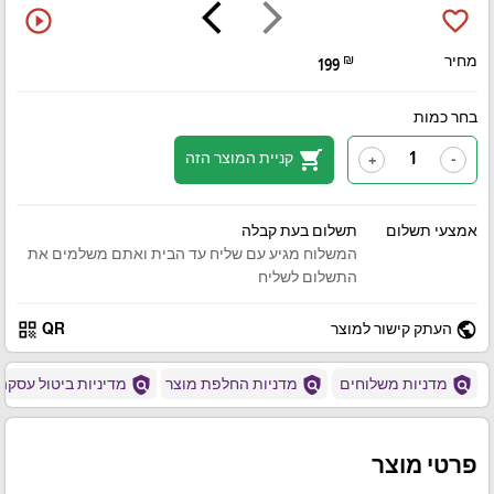
arrow_back_ios
arrow_forward_ios
play_circle_outline
favorite_border
מחיר
₪
199
בחר כמות
shopping_cart
קניית המוצר הזה
+
-
אמצעי תשלום
תשלום בעת קבלה
המשלוח מגיע עם שליח עד הבית ואתם משלמים את
התשלום לשליח
qr_code
public
העתק קישור למוצר
QR
policy
policy
policy
מדניות משלוחים
מדניות החלפת מוצר
מדיניות ביטול עסקה
פרטי מוצר