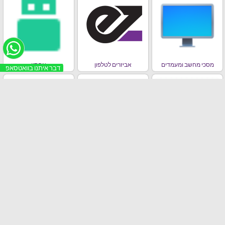
מסכי מחשב ומעמדים
אביזרים לטלפון
אחסון
דבר איתנו בוואטסאפ
מחשבים ניידים , אייפדים,
סלולר
ראוטרים וכרטיסי רשת
בידורית / רמקולים