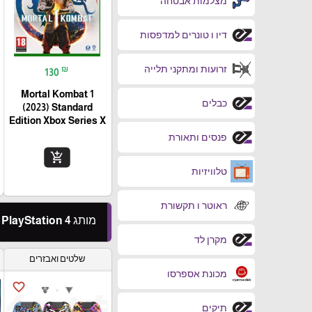
מצלמות אבטחה
דיו ו טונרים למדפסות
זרועות ומתקני תלייה
₪
130
Mortal Kombat 1
כבלים
(2023) Standard
Edition Xbox Series X
פנסים ותאורת
add_shopping_cart
טלוויזיות
ראוטר ו תקשורת
מותג PlayStation 4
מקרן לד
שלטים ואבזרים
מכונת אספרסו
favorite_border
תיקים