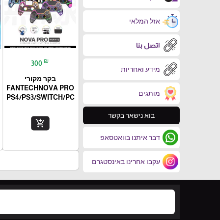
אזל המלאי
اتصل بنا
₪
300
מידע ואחריות
בקר מקורי
FANTECHNOVA PRO
מותגים
PS4/PS3/SWITCH/PC
בוא נישאר בקשר
add_shopping_cart
דבר איתנו בוואטסאפ
עקבו אחרינו באינסטגרם