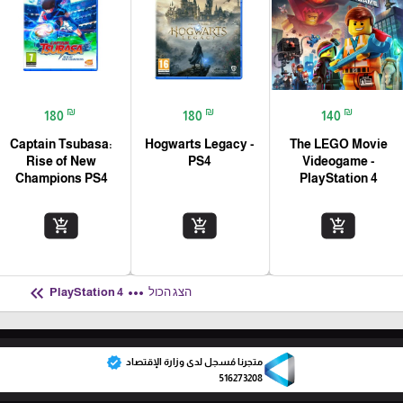
₪
₪
₪
180
180
140
Captain Tsubasa:
Hogwarts Legacy -
The LEGO Movie
Rise of New
PS4
Videogame -
Champions PS4
PlayStation 4
add_shopping_cart
add_shopping_cart
add_shopping_cart
keyboard_double_arrow_left
more_horiz
הצג הכול
PlayStation 4
verified
متجرنا مُسجل لدى وزارة الإقتصاد
516273208