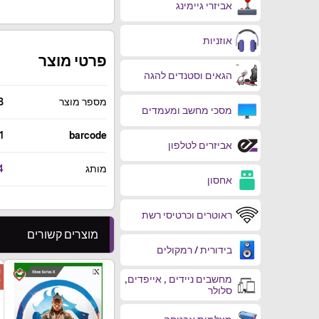
אביזרי גיימינג
אוזניות
פרטי מוצר
הגאים וסטנדים להגה
מספר מוצר
3
מסכי מחשב ומעמדים
1
barcode
אביזרים לטלפון
מותג
4
אחסון
ראוטרים וכרטיסי רשת
מוצרים קשורים
בידורית / רמקולים
ה
favorite_border
מחשבים ניידים , אייפדים,
ד
סלולר