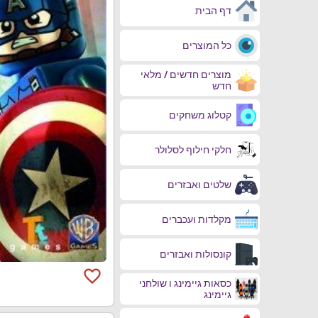
דף הבית
כל המוצרים
מוצרים חדשים / מלאי
חדש
קטלוג משחקים
חלקי חילוף לסלולר
שלטים ואבזרים
מקלדות ועכברים
קונסולות ואבזרים
favorite_border
כסאות גיימינג ו שולחני
גיימינג