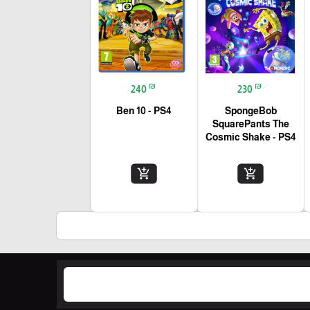
₪
₪
240
230
Ben 10 - PS4
SpongeBob
SquarePants The
Cosmic Shake - PS4
add_shopping_cart
add_shopping_cart