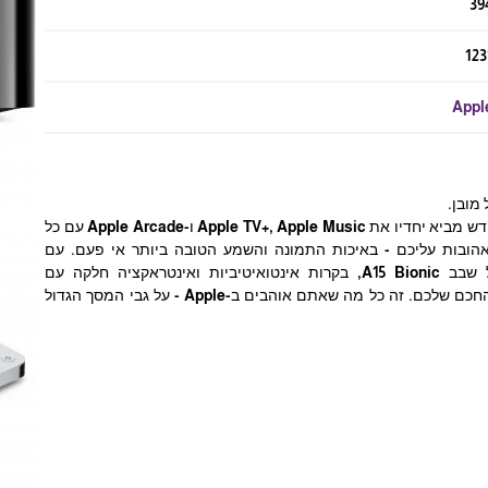
39
123
Appl
סטרימר Apple TV 4K החדש מביא יחדיו את Apple TV+, Apple Music ו-Apple Arcade עם כל
אהובות עליכם - באיכות התמונה והשמע הטובה ביותר אי פעם. עם
הביצועים המדהימים של שבב A15 Bionic, בקרות אינטואיטיביות ואינטראקציה חלקה עם
המכשירים ואביזרי הבית החכם שלכם. זה כל מה שאתם אוהבים ב-Apple - על גבי המסך הגדול