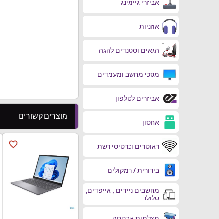
אביזרי גיימינג
אוזניות
הגאים וסטנדים להגה
מסכי מחשב ומעמדים
אביזרים לטלפון
מוצרים קשורים
אחסון
favorite_border
ראוטרים וכרטיסי רשת
בידורית / רמקולים
מחשבים ניידים , אייפדים,
סלולר
מצלמות אבטחה