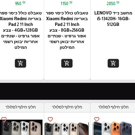
₪
₪
₪
950
1150
2850
מחשב נייד LENOVO
טאבלט כולל כיסוי ספר
טאבלט כולל כיסוי ספר
i5-13420H- 16GB-
באריזה Xiaomi Redmi
באריזה Xiaomi Redmi
Pad 2 11 Inch
Pad 2 11 Inch
512GB
8GB+256GB - צבע
4GB+128GB - צבע
אפור גרפיט - שנתיים
אפור גרפיט - שנתיים
אחריות יבואן רשמי
אחריות יבואן רשמי
המילטון
המילט
add_shopping_cart
add_shopping_cart
add_shopping_cart
חלקי חילוף לסלולר
חלקי חילוף לסלולר
חלקי חילוף לסלולר
favorite_border
favorite_border
favorite_border