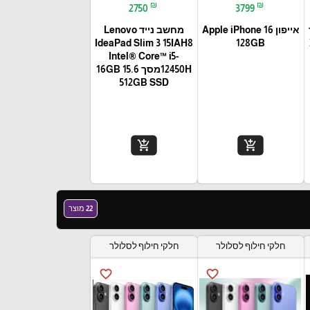
₪
₪
2750
3799
אייפון Apple iPhone 16
מחשב נייד Lenovo
IdeaPad Slim 3 15IAH8
128GB
Intel® Core™ i5-
12450Hמסך 15.6 16GB
512GB SSD
add_shopping_cart
add_shopping_cart
22 מוצר
חלקי חילוף לסלולר
חלקי חילוף לסלולר
favorite_border
favorite_border