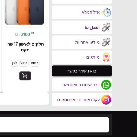
אזל המלאי
اتصل بنا
₪
0 - 2100
מידע ואחריות
חלקים לאיפון 17 פרו
מקס
מותגים
כתום
כחול
לבן
בוא נישאר בקשר
add_shopping_cart
דבר איתנו בוואטסאפ
עקבו אחרינו באינסטגרם