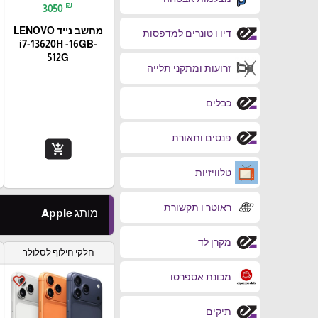
₪
3050
מחשב נייד LENOVO
דיו ו טונרים למדפסות
i7-13620H -16GB-
512G
זרועות ומתקני תלייה
כבלים
פנסים ותאורת
add_shopping_cart
טלוויזיות
ראוטר ו תקשורת
מותג Apple
מקרן לד
חלקי חילוף לסלולר
מכונת אספרסו
favorite_border
תיקים