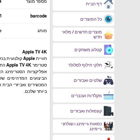
מספר מוצר
4
דף הבית
1
barcode
כל המוצרים
מותג
e
מוצרים חדשים / מלאי
חדש
קטלוג משחקים
Apple TV 4K
חוויית Apple קולנועית בכל מובן.
חלקי חילוף לסלולר
אפליקציות הסטרימינג ה
שלטים ואבזרים
ביותר שלכם.
מקלדות ועכברים
קונסולות ואבזרים
כסאות גיימינג ו שולחני
גיימינג