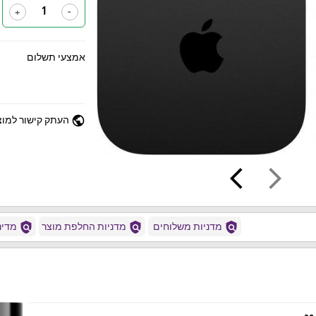
+
-
אמצעי תשלום
public
העתק קישור למוצ
arrow_back_ios
arrow_forward_ios
policy
policy
policy
מדניות משלוחים
מדניות החלפת מוצר
מדיני