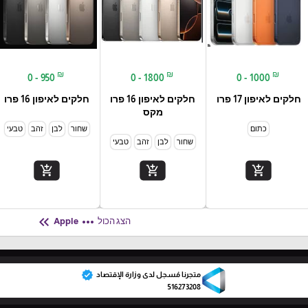
₪
₪
₪
0 - 950
0 - 1800
0 - 1000
חלקים לאיפון 17 פרו
חלקים לאיפון 16 פרו
חלקים לאיפון 16 פרו
מקס
כתום
שחור
לבן
זהב
טבעי
שחור
לבן
זהב
טבעי
add_shopping_cart
add_shopping_cart
add_shopping_cart
keyboard_double_arrow_left
more_horiz
הצג הכול
Apple
verified
متجرنا مُسجل لدى وزارة الإقتصاد
516273208