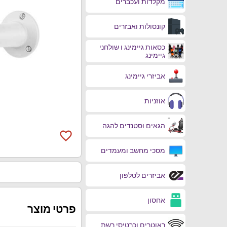
מקלדות ועכברים
קונסולות ואבזרים
כסאות גיימינג ו שולחני
גיימינג
אביזרי גיימינג
אוזניות
הגאים וסטנדים להגה
favorite_border
מסכי מחשב ומעמדים
אביזרים לטלפון
אחסון
פרטי מוצר
ראוטרים וכרטיסי רשת