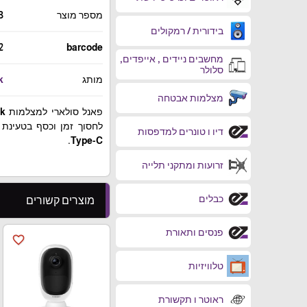
מספר מוצר
3
בידורית / רמקולים
2
barcode
מחשבים ניידים , אייפדים,
סלולר
מותג
k
מצלמות אבטחה
דיו ו טונרים למדפסות
Type-C.
זרועות ומתקני תלייה
כבלים
מוצרים קשורים
פנסים ותאורת
favorite_border
טלוויזיות
ראוטר ו תקשורת