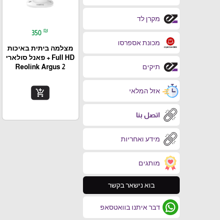
מקרן לד
₪
350
מכונת אספרסו
מצלמה ביתית באיכות
Full HD + פאנל סולארי
Reolink Argus 2
תיקים
אזל המלאי
add_shopping_cart
اتصل بنا
מידע ואחריות
מותגים
בוא נישאר בקשר
דבר איתנו בוואטסאפ