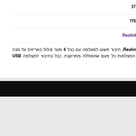
37
119
Reolin
פאנל סולארי למצלמות Reolink, חיבור פשוט למצלמה עם כבל 4 מטר (כלול באריזה) על מנת
לחסוך זמן וכסף בטעינת המצלמות כל פעם שהסוללה מתרוקנת. כבל בחיבור למצלמה USB